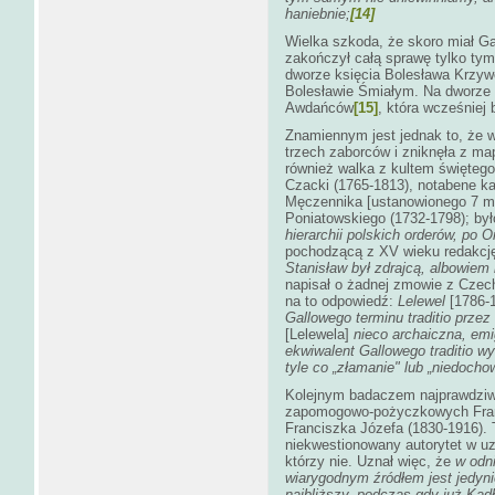
haniebnie;
[14]
Wielka szkoda, że skoro miał Ga
zakończył całą sprawę tylko tym
dworze księcia Bolesława Krzywou
Bolesławie Śmiałym. Na dworze 
Awdańców
[15]
, która wcześniej 
Znamiennym jest jednak to, że w
trzech zaborców i zniknęła z ma
również walka z kultem święteg
Czacki (1765-1813), notabene ka
Męczennika [ustanowionego 7 ma
Poniatowskiego (1732-1798); by
hierarchii polskich orderów, po
O
pochodzącą z XV wieku redakcję 
Stanisław był zdrajcą, albowie
napisał o żadnej zmowie z Czec
na to odpowiedź:
Lelewel
[1786-
Gallowego terminu traditio prze
[Lelewela]
nieco archaiczna, em
ekwiwalent Gallowego traditio wy
tyle co „złamanie" lub „niedocho
Kolejnym badaczem najprawdziws
zapomogowo-pożyczkowych Franc
Franciszka Józefa (1830-1916). T
niekwestionowany autorytet w uz
którzy nie. Uznał więc, że
w odn
wiarygodnym źródłem jest jedyn
najbliższy, podczas gdy już Kad