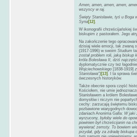
Amen, amen, amen, amen, amen,
wszyscy w raj.
Święty Stanisławie, tyś u Boga 
Syna
[12]
.
W ikonografii chrześcijańskiej ś
biskupim z pastorałem. Jego atr
Na zakończenie tego opracowan
dzisiaj wiele emocji, tak zwaną
s
(1917-1996) w swoim
Studium
ta
został problem roli, jaką biskup
króla Bolesława II, dziś najczę
dyplomatycznie czy też łagodni
Wojciechowskiego
[1838-1919]
z
Stanisława")
[13]
. I ta sprawa ś
ówczesnych historyków.
Także obecnie spora część histo
Kościołem, nie umie jednoznaczn
Stanisławem a królem Bolesławe
domysłów i niczym nie popartyc
cechy: zarzucają świętemu bisku
pozbawione wiarygodnych dowodó
zdaniach Anonima Galla:
W
j
aki
wyrzucony, byłoby wiele do opow
powinien był chrześcĳanin na ch
wywierać zemsty. To bowiem wi
przydał, gdy za zdradę biskupa 
tym samym nie uniewinniamy, an