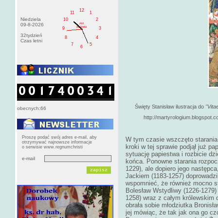
12
11
1
Niedziela
10
2
AM
09-8-2026
niedziela
9
3
32tydzień
8
4
Czas letni
7
5
6
Święty Stanisław ilustracja do
"Vit
obecnych:66
http://martyrologium.blogspot.
Proszę podać swój adres e-mail, aby
W tym czasie wszczęto starania
otrzymywać najnowsze informacje
kroki w tej sprawie podjął już p
o serwisie www.regnumchristi
sytuację papiestwa i rozbicie dzi
e-mail
końca. Ponowne starania rozpoc
1229), ale dopiero jego następc
Jackiem (1183-1257) doprowadzil
wspomnieć, że również mocno sta
Bolesław Wstydliwy (1226-1279)
1258) wraz z całym królewskim 
obrała sobie młodziutka Bronisła
jej mówiąc, że tak jak ona go cz