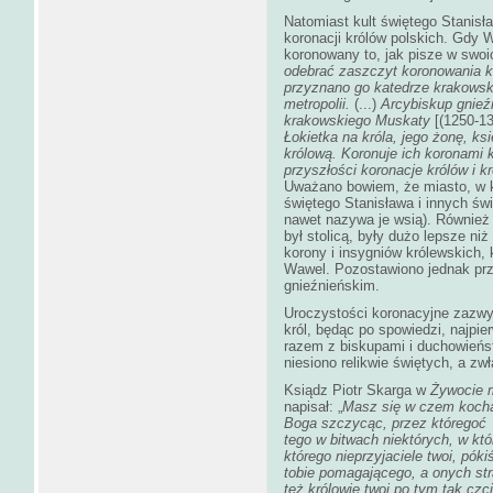
Natomiast kult świętego Stanis
koronacji królów polskich. Gdy 
koronowany to, jak pisze w swo
odebrać zaszczyt koronowania kr
przyznano go katedrze krakowskie
metropolii.
(...)
Arcybiskup gnieź
krakowskiego Muskaty
[(1250-1
Łokietka na króla, jego żonę, ks
królową. Koronuje ich koronami k
przyszłości koronacje królów i k
Uważano bowiem, że miasto, w k
świętego Stanisława i innych świ
nawet nazywa je wsią). Również
był stolicą, były dużo lepsze n
korony i insygniów królewskich, 
Wawel. Pozostawiono jednak prz
gnieźnieńskim.
Uroczystości koronacyjne zazwyc
król, będąc po spowiedzi, najpie
razem z biskupami i duchowieńs
niesiono relikwie świętych, a zw
Ksiądz Piotr Skarga w
Żywocie 
napisał: „
Masz się w czem kocha
Boga szczycąc, przez któregoć w
tego w bitwach niektórych, w któ
którego nieprzyjaciele twoi, pók
tobie pomagającego, a onych str
też królowie twoi po tym tak czc