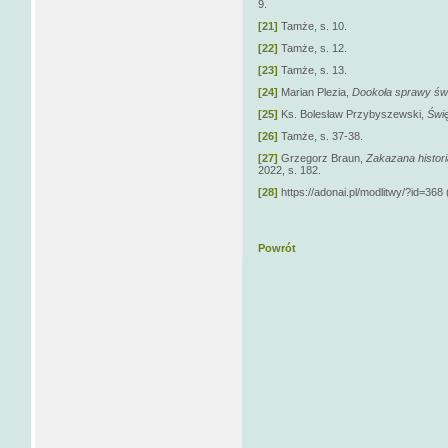
9.
[21]
Tamże, s. 10.
[22]
Tamże, s. 12.
[23]
Tamże, s. 13.
[24]
Marian Plezia,
Dookoła sprawy świ
[25]
Ks. Bolesław Przybyszewski,
Świę
[26]
Tamże, s. 37-38.
[27]
Grzegorz Braun,
Zakazana histori
2022, s. 182.
[28]
https://adonai.pl/modlitwy/?id=368
Powrót