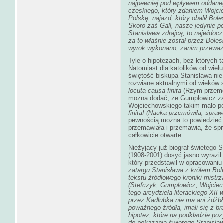
najpewniej pod wpływem oddane
czeskiego, który zdaniem Wojci
Polskę, najazd, który obalił Bo
Skoro zaś Gall, nasze jedynie 
Stanisława zdrajcą, to najwidocz
za to właśnie został przez Bol
wyrok wykonano, zanim przeważy
Tyle o hipotezach, bez których 
Natomiast dla katolików od wielu
świętość biskupa Stanisława ni
rozwiane aktualnymi od wieków 
locuta causa finita
(Rzym przemó
można dodać, że Gumplowicz za
Wojciechowskiego takim mało 
finita! (Nauka przemówiła, spra
pewnością można to powiedzieć o
przemawiała i przemawia, że spr
całkowicie otwarte.
Nieżyjący już biograf świętego 
(1908-2001) dosyć jasno wyraził
który przedstawił w opracowaniu
zatargu Stanisława z królem Bo
tekstu źródłowego kroniki mistr
(Stefczyk, Gumplowicz, Wojciec
tego arcydzieła literackiego XII
przez Kadłubka nie ma ani źdźb
poważnego źródła, imali się z br
hipotez, które na podkładzie po
do pokazania świętego Stanisław