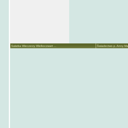
Sałatka Wieczerzy Wielkoczwart ...
Świadectwo p. Anny Mari