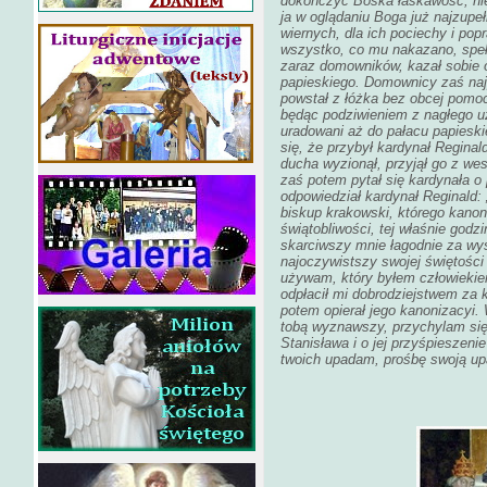
dokończyć Boska łaskawość, nie 
ja w oglądaniu Boga już najzupe
wiernych, dla ich pociechy i pop
wszystko, co mu nakazano, speł
zaraz domowników, kazał sobie o
papieskiego. Domownicy zaś najp
powstał z łóżka bez obcej pomoc
będąc podziwieniem z nagłego u
uradowani aż do pałacu papieski
się, że przybył kardynał Reginal
ducha wyzionął, przyjął go z we
zaś potem pytał się kardynała o
odpowiedział kardynał Reginald
biskup krakowski, którego kanon
świątobliwości, tej właśnie godz
skarciwszy mnie łagodnie za wy
najoczywistszy swojej świętości 
używam, który byłem człowiekie
odpłacił mi dobrodziejstwem za 
potem opierał jego kanonizacyi.
tobą wyznawszy, przychylam się
Stanisława i o jej przyśpieszenie
twoich upadam, prośbę swoją up