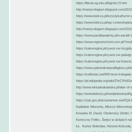
https://literat.ug.edu.pl/bgrdzc/3.htm
http://martyrologium.blogspot.com/201
https://www.kielcza.pl/turystyka/hymn-
https://www.kielcza.pl/wp-content/upl
http://martyrologium.blogspot.com/2011
https://www.parafiawalenty.pl/o-parafii
https://www.regnumchristi.com.pl/?mo
https://salveregina.pl/zywot-sw-brygi
https://salveregina.pl/zywot-sw-jadwigi
https://salveregina.pl/zywot-sw-franc
https://www.spiewnikniepodleglosci.pl/
https://swflorian.net/800-lecie-kolegia
https://pl.wikipedia.org/wiki/Z%C5%8
http://www.wirtualnakatedra.pl/altar-of-
https://wolnelektury.pl/media/book/pdf/
https://zpe.gov.pl/a/zastanow-sie/DQ
Kadłubek Wincenty,
Mistrza Wincenteg
Knowles M. David, Obolensky Dimitri,
H
Koneczny Feliks,
Święci w dziejach na
ks. Kumor Bolesław,
Historia Kościoła
,