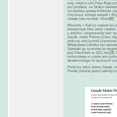
swą, miejsce ono Panu Bogu pr
jest przelana, na Skałce nawied
szczęśliwą sprawę królestwa uż
Chrystusa, którego wespół z Bo
chwała trwa na wieki. Amen
[8]
".
Wincenty z Kielczy napisał też p
brewiarzowe
Dies adest celebris
z antyfon i responsoriów oraz h
Gaude, mater Polonia
(Ciesz się
podczas uroczystości kanoniza
Władysława Łokietka był śpiewan
Śpiewało go rycerstwo po wygra
pod Chocimiem w 1621 roku
[9]
.
rozbrzmiewa w czasie uroczystoś
akademickiego na wyższych ucze
Poniższy tekst utworu
Gaude, ma
Portalu polskiej pieśni patriotyc