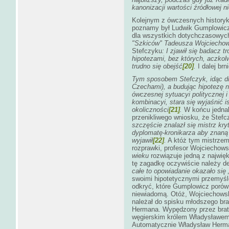
kanonizacji wartości źródłowej n
Kolejnym z ówczesnych historyk
poznamy był Ludwik Gumplowicz 
dla wszystkich dotychczasowy
"Szkiców" Tadeusza Wojciecho
Stefczyku
: I zjawił się badacz t
hipotezami, bez których, aczko
trudno się obejść
[20]
.
I dalej br
Tym sposobem Stefczyk, idąc d
Czechami), a budując hipotezę ni
ówczesnej sytuacyi politycznej i
kombinacyi, stara się wyjaśnić is
okoliczności
[21]
.
W końcu jedna
przenikliwego wniosku, że Stefc
szczęście znalazł się mistrz kryt
dyplomatę-kronikarza aby znaną 
wyjawił
[22]
.
A któż tym mistrzem 
rozprawki, profesor Wojciechows
wieku
rozwiązuje jedną z najwi
tę zagadkę oczywiście należy de
całe to opowiadanie okazało si
swoimi hipotetycznymi przemyśl
odkryć, które Gumplowicz porów
niewiadomą. Otóż, Wojciechowski
należał do spisku młodszego bra
Hermana. Wypędzony przez brat
węgierskim królem Władysławem 
Automatycznie Władysław Her