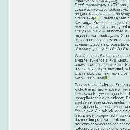
żona Władysława Jagiełły
(ok. 1
Drugi, pochodzący z 1504 roku,
żona Kazimierza Jagiellończyk
drogimi kamieniami jest noszony
Stanisława
[4]
". [Pierwszą srebr
św. Kinga. Przetopiono ją późni
przez małe okienko kaplicy poka
Stary (1467-1548) ufundował w 1
męczeństwa. Konfesja św. Stanis
wsparta na barkach czterech an
scenami z życia św. Stanisława.
określany
[jest]
w źródłach jako
W kościele na Skałce w ołtarzu 
srebrnej sukience z XVII wieku,
poćwiartowane ciało biskupa. Po
trzema oszklonymi otworami, w kt
Stanisława. Łaciński napis głosi
swoją mnie zrosił
[6]
.
Po zabójstwie świętego Stanisław
królestwem, więc władzę w niej 
Bolesława Krzywoustego (1086-1
nastąpiło rozbicie dzielnicowe 
spełnieniem się przepowiedni, kt
jej kraje zostaną podzielone, na
Stanisława. Ale tak jak jego ciał
niebiańskiej przepowiedni, po w
duże i silne państwo. I tak się 
tragicznych wydarzeniach został
katedrze gnieźnieńskiej w roku 1