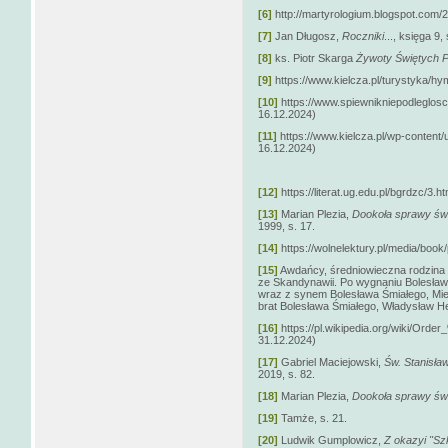
[6]
http://martyrologium.blogspot.com/
[7]
Jan Długosz,
Roczniki
..., księga 9,
[8]
ks. Piotr Skarga
Żywoty Świętych 
[9]
https://www.kielcza.pl/turystyka/hy
[10]
https://www.spiewnikniepodleglosci
16.12.2024)
[11]
https://www.kielcza.pl/wp-content
16.12.2024)
[12]
https://literat.ug.edu.pl/bgrdzc/3.
[13]
Marian Plezia,
Dookoła sprawy świ
1999, s. 17.
[14]
https://wolnelektury.pl/media/book
[15]
Awdańcy, średniowieczna rodzina
ze Skandynawii. Po wygnaniu Bolesława 
wraz z synem Bolesława Śmiałego, Mie
brat Bolesława Śmiałego, Władysław H
[16]
https://pl.wikipedia.org/wiki/
31.12.2024)
[17]
Gabriel Maciejowski,
Św. Stanisła
2019, s. 82.
[18]
Marian Plezia,
Dookoła sprawy świ
[19]
Tamże, s. 21.
[20]
Ludwik Gumplowicz,
Z okazyi "S