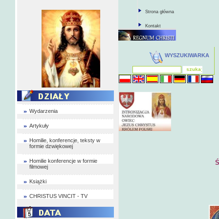
Strona główna
Kontakt
WYSZUKIWARKA
Wydarzenia
Artykuły
Homilie, konferencje, teksty w
formie dzwiękowej
Homilie konferencje w formie
Ś
filmowej
Książki
CHRISTUS VINCIT - TV