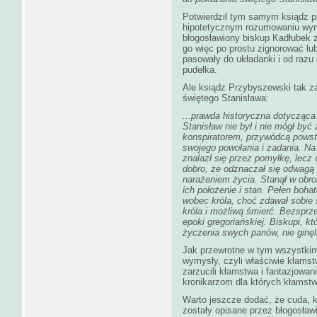
Potwierdził tym samym ksiądz pr
hipotetycznym rozumowaniu wymi
błogosławiony biskup Kadłubek z
go więc po prostu zignorować lu
pasowały do układanki i od razu
pudełka.
Ale ksiądz Przybyszewski tak z
świętego Stanisława:
...prawda historyczna dotycząca
Stanisław nie był i nie mógł by
konspiratorem, przywódcą pows
swojego powołania i zadania. Na 
znalazł się przez pomyłkę, lecz 
dobro, że odznaczał się odwagą
narażeniem życia. Stanął w obr
ich położenie i stan. Pełen boha
wobec króla, choć zdawał sobie 
króla i możliwą śmierć. Bezspr
epoki gregoriańskiej. Biskupi, któ
życzenia swych panów, nie ginęl
Jak przewrotne w tym wszystkim 
wymysły, czyli właściwie kłamst
zarzucili kłamstwa i fantazjowa
kronikarzom dla których kłams
Warto jeszcze dodać, że cuda, k
zostały opisane przez błogosła