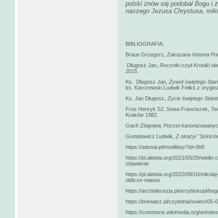
polski znów się podobał Bogu i
naszego Jezusa Chrystusa, miło
BIBLIOGRAFIA:
Braun Grzegorz,
Zakazana historia Pol
Długosz Jan,
Roczniki czyli Kroniki s
2015.
Ks. Długosz Jan,
Żywot świętego Stan
ks. Karczewski Ludwik Feliks z orygina
Ks. Jan Długosz,
Życie świętego Stan
Fros Henryk SJ, Sowa Franciszek,
Tw
Kraków 1982.
Gach Zbigniew,
Poczet kanonizowanych
Gumplowicz Ludwik,
Z okazyi "Szkicó
https://adonai.pl/modlitwy/?id=368
https://pl.aleteia.org/2021/03/29/wielki
zbawienie
https://pl.aleteia.org/2022/09/10/mikol
oblicze-miasta
https://archidiecezja.pl/arcybiskupi/bogu
https://brewiarz.pl/czytelnia/swieci/05
https://commons.wikimedia.org/w/inde