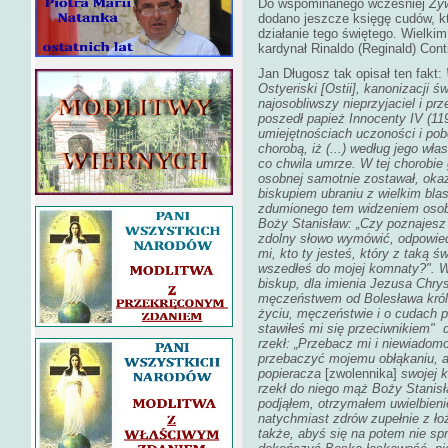
Do wspominanego wcześniej
Żyw
dodano jeszcze księgę cudów, kt
działanie tego świętego. Wielki
kardynał Rinaldo (Reginald) Cont
Jan Długosz tak opisał ten fakt:
Ostyeriski [Ostii], kanonizacji 
najosobliwszy nieprzyjaciel i pr
poszedł papież Innocenty IV (1
umiejętnościach uczoności i pob
chorobą, iż (...) według jego wł
co chwila umrze. W tej chorobie gd
osobnej samotnie zostawał, oka
biskupiem ubraniu z wielkim bla
zdumionego tem widzeniem osoby
Boży Stanisław: „Czy poznajesz 
zdolny słowo wymówić, odpowiedz
mi, kto ty jesteś, który z taką 
wszedłeś do mojej komnaty?". Wt
biskup, dla imienia Jezusa Chry
męczeństwem od Bolesława króla
życiu, męczeństwie i o cudach 
stawiłeś mi się przeciwnikiem" 
rzekł: „Przebacz mi i niewiadomo
przebaczyć mojemu obłąkaniu, 
popieracza
[zwolennika]
swojej k
rzekł do niego mąż Boży Stanisł
podjąłem, otrzymałem uwielbieni
natychmiast zdrów zupełnie z łoż
także, abyś się na potem nie spr