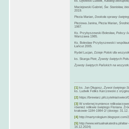
ks. Łętowski Ludwik,
Katalog biskupów
Maciejowski Gabriel,
Św. Stanisław, bi
2019.
Plezia Marian,
Dookoła sprawy święteg
Pleziowa Janina, Plezia Marian,
Średni
1987.
Ks. Przybyszewski Bolesław,
Polscy św
Warszawa 1985.
Ks. Bolesław Przybyszewski i współau
Łańcut 2005.
Rydel Lucjan,
Dzieje Polski dla wszyst
ks. Skarga Piotr,
Żywoty świętych Pols
Żywoty świętych Pańskich na wszystki
[1]
ks. Jan Długosz,
Żywot świętego S
ks. Ludwik Feliks Karczewski z orygina
[2]
https://brewiarz.pl/czytelnia/swiec
[3]
W srebrnej trumience relikwiarzowej
również relikwie świętego Floriana. Źród
krakowie-1184-1984-2/ (dostęp: 31.12. 
[4]
http://martyrologium.blogspot.com/
[5]
http://www.wirtualnakatedra.pl/altar
16.12.2024)