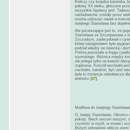
Kielczy czy księdza kanonika Ja
połowy XX wieku, głoszone przez
wszystkie hipotezy prof. Tadeus
naśladowców, zostały przez wiel
można usłyszeć nawet w kościel
świętego Stanisława bez dopełnie
Ale pocieszające jest to, że poja
Stanisława ze Szczepanowa z 
Szczodrym, zadecydował o cywili
której następstwem było wygnani
podział władzy na świecką i d
Polska pozostała w kręgu cywil
rzymskiego. Różnica między ko
nie polega tylko na kwestii obr
rządzenia. Kościół wschodni jes
zachodni, katolicki, był i jest 
była to instancja odwoławcza d
wolności
[27]
.
Modlitwa do świętego Stanisław
O, święty Stanisławie, Obrońco 
pokuty. Niech sercom naszym, 
czystość w myśli, w mowie i uc
Bożym odnowione oblicze ziemi n