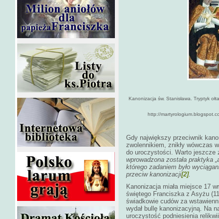
Kanonizacja św. Stanisława. Tryptyk ołta
http://martyrologium.blogspot
Gdy największy przeciwnik kanon
zwolennikiem, znikły wówczas w
do uroczystości. Warto jeszcze
wprowadzona została praktyka „a
którego zadaniem było wyciągani
przeciw kanonizacji
[2]
.
Kanonizacja miała miejsce 17 w
świętego Franciszka z Asyżu (118
świadkowie cudów za wstawienni
wydał bullę kanonizacyjną. Na 
uroczystość podniesienia relikwi