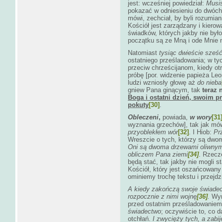
jest: wcześniej powiedział:
Musi
pokazać w odniesieniu do dwóch
mówi, zechciał, by byli rozumia
Kościół jest zarządzany i kiero
świadków, których jakby nie było
początku są ze Mną i ode Mnie ni
Natomiast
tysiąc dwieście sześć
ostatniego prześladowania; w tyc
przeciw chrześcijanom, kiedy o
próbę [por. widzenie papieża Leo
ludzi wzniosły głowę aż
do nieba
gniew Pana ginącym, tak
teraz 
Boga i ostatni dzień, swoim 
pokuty
[30]
.
Obleczeni
,
powiada,
w wory
[31
wyznania grzechów], tak jak mó
przyoblekłem wór
[32]
. I Hiob:
Pr
Wreszcie o tych, którzy są dwo
Oni są dwoma drzewami oliwnymi
obliczem Pana ziemi
[34]
. Rzecz
będą stać, tak jakby nie mogli s
Kościół, który jest oszańcowany
ominiemy trochę tekstu i przejd
A kiedy zakończą swoje świadec
rozpocznie z nimi wojnę
[36]
.
Wyra
przed ostatnim prześladowaniem
świadectwo
; oczywiście to, co d
otchłań.
I zwycięży tych, a zabi