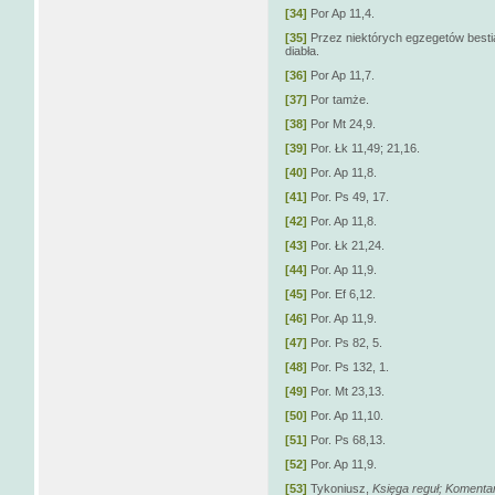
[34]
Por Ap 11,4.
[35]
Przez niektórych egzegetów besti
diabła.
[36]
Por Ap 11,7.
[37]
Por tamże.
[38]
Por Mt 24,9.
[39]
Por. Łk 11,49; 21,16.
[40]
Por. Ap 11,8.
[41]
Por. Ps 49, 17.
[42]
Por. Ap 11,8.
[43]
Por. Łk 21,24.
[44]
Por. Ap 11,9.
[45]
Por. Ef 6,12.
[46]
Por. Ap 11,9.
[47]
Por. Ps 82, 5.
[48]
Por. Ps 132, 1.
[49]
Por. Mt 23,13.
[50]
Por. Ap 11,10.
[51]
Por. Ps 68,13.
[52]
Por. Ap 11,9.
[53]
Tykoniusz,
Księga reguł; Komenta