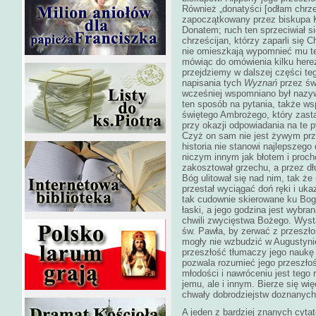
Również „donatyści [odłam chrze
zapoczątkowany przez biskupa K
Donatem; ruch ten sprzeciwiał s
chrześcijan, którzy zaparli się
nie omieszkają wypomnieć mu tej
mówiąc do omówienia kilku herez
przejdziemy w dalszej części te
napisania tych
Wyznań
przez św
wcześniej wspomniano był nazyw
ten sposób na pytania, także w
świętego Ambrożego, który zastą
przy okazji odpowiadania na te p
Czyż on sam nie jest żywym prz
historia nie stanowi najlepszego
niczym innym jak błotem i proc
zakosztował grzechu, a przez dł
Bóg ulitował się nad nim, tak że
przestał wyciągać doń ręki i uka
tak cudownie skierowane ku Bog
łaski, a jego godzina jest wybr
chwili zwycięstwa Bożego. Wysta
św. Pawła, by zerwać z przeszło
mogły nie wzbudzić w Augustynie
przeszłość tłumaczy jego naukę 
pozwala rozumieć jego przeszłoś
młodości i nawróceniu jest tego 
jemu, ale i innym. Bierze się wię
chwały dobrodziejstw doznanych
A jeden z bardziej znanych cyta