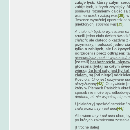
zabije tych,
którzy całym serce
zabije tych, których zwycięży.
ponieważ rozumiemy całość za c
was na ucisk i zabiją was
[38]
, w
Jeszcze wyraźniej opowiedział 
[niektórych]
spośród was
[39]
.
A ciało ich będzie wyrzucone na
rzucili jedno ciało dwóch świad
ciałach
; ale dlatego o każdym z
przymierzy, i
pokazać jedno cia
tylko o zabitych, ale i o żywyc
odrzuceni i precz odtrąceni
; t
nienawidzisz nauki i wyrzuciłeś 
[zostali]
bezbożnością, nienawi
głoszona [była] na całym świec
wierzą, że [on] cały jest [tylko
ciałem
, są [od niego] oddziele
Kościoła.
Ono jest nazywane duc
ukrzyżowany
[42]
.
Oczywiście [mó
który w Pismach Pańskich określ
sposób nie może być odbudowy
deptana, aż nie wypełnią się cz
I
[niektórzy]
spośród narodów i pl
ciała przez trzy i pół dnia
[44]
.
Albowiem
trzy i pół dnia
chce, by
po których zakończona zostanie
[I trochę dalej]