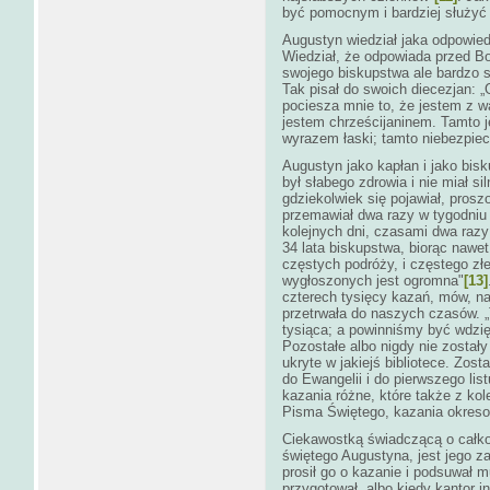
być pomocnym i bardziej służyć
Augustyn wiedział jaka odpowied
Wiedział, że odpowiada przed B
swojego biskupstwa ale bardzo s
Tak pisał do swoich diecezjan: 
pociesza mnie to, że jestem z 
jestem chrześcijaninem. Tamto j
wyrazem łaski; tamto niebezpie
Augustyn jako kapłan i jako bis
był słabego zdrowia i nie miał si
gdziekolwiek się pojawiał, pros
przemawiał dwa razy w tygodniu -
kolejnych dni, czasami dwa razy
34 lata biskupstwa, biorąc nawe
częstych podróży, i częstego z
wygłoszonych jest ogromna"
[13]
czterech tysięcy kazań, mów, na
przetrwała do naszych czasów. „
tysiąca; a powinniśmy być wdzię
Pozostałe albo nigdy nie zostały 
ukryte w jakiejś bibliotece. Zos
do Ewangelii i do pierwszego li
kazania różne, które także z kol
Pisma Świętego, kazania okresow
Ciekawostką świadczącą o całko
świętego Augustyna, jest jego za
prosił go o kazanie i podsuwał 
przygotował, albo kiedy kantor i