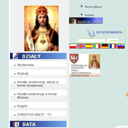
Strona główna
Kontakt
WYSZUKIWARKA
Wydarzenia
Artykuły
Homilie, konferencje, teksty w
formie dzwiękowej
Homilie konferencje w formie
Ś
filmowej
Książki
CHRISTUS VINCIT - TV