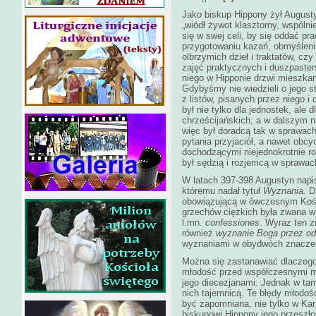
Jako biskup Hippony żył Augustyn
„wiódł żywot klasztorny, wspóln
się w swej celi, by się oddać pr
przygotowaniu kazań, obmyśleniu
olbrzymich dzieł i traktatów, czy
zajęć praktycznych i duszpaster
niego w Hipponie drzwi mieszkan
Gdybyśmy nie wiedzieli o jego s
z listów, pisanych przez niego i
był nie tylko dla jednostek, ale d
chrześcijańskich, a w dalszym n
więc był doradcą tak w sprawach
pytania przyjaciół, a nawet obcy
dochodzącymi niejednokrotnie ro
był sędzią i rozjemcą w sprawac
W latach 397-398 Augustyn napis
któremu nadał tytuł
Wyznania.
D
obowiązującą w ówczesnym Kośc
grzechów ciężkich była zwana w
l.mn.
confessiones
. Wyraz ten z
również
wyznanie Boga
przez o
wyznaniami w obydwóch znaczen
Można się zastanawiać dlaczego
młodość przed współczesnymi mu
jego diecezjanami. Jednak w tam
nich tajemnicą. Te błędy młodoś
być zapomniana, nie tylko w Kart
biskupowi Hippony jego przeszł