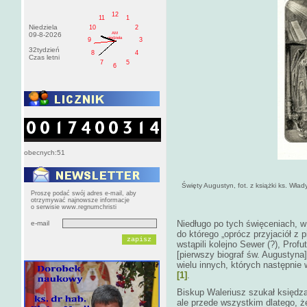
12
11
1
Niedziela
10
2
AM
09-8-2026
niedziela
9
3
32tydzień
8
4
Czas letni
7
5
6
obecnych:51
Święty Augustyn, fot. z książki ks. Wł
Proszę podać swój adres e-mail, aby
otrzymywać najnowsze informacje
o serwisie www.regnumchristi
Niedługo po tych święceniach, w
e-mail
do którego „oprócz przyjaciół z 
wstąpili kolejno Sewer (?), Profu
[pierwszy biograf św. Augustyna],
wielu innych, których następnie
[1]
.
Biskup Waleriusz szukał księdz
ale przede wszystkim dlatego, że