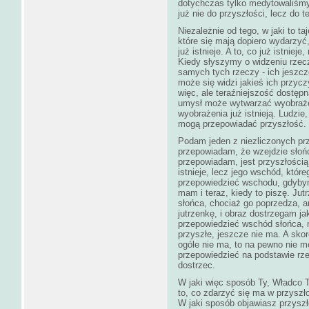
dotychczas tylko medytowaliśmy,
już nie do przyszłości, lecz do t
Niezależnie od tego, w jaki to t
które się mają dopiero wydarzyć
już istnieje. A to, co już istnieje
Kiedy słyszymy o widzeniu rzec
samych tych rzeczy - ich jeszcz
może się widzi jakieś ich przycz
więc, ale teraźniejszość dostępn
umysł może wytwarzać wyobrażen
wyobrażenia już istnieją. Ludzi
mogą przepowiadać przyszłość.
Podam jeden z niezliczonych prz
przepowiadam, że wzejdzie słońce
przepowiadam, jest przyszłością.
istnieje, lecz jego wschód, któ
przepowiedzieć wschodu, gdybym
mam i teraz, kiedy to piszę. Jut
słońca, chociaż go poprzedza, a
jutrzenkę, i obraz dostrzegam ja
przepowiedzieć wschód słońca, n
przyszłe, jeszcze nie ma. A skor
ogóle nie ma, to na pewno nie 
przepowiedzieć na podstawie rze
dostrzec.
W jaki więc sposób Ty, Władco 
to, co zdarzyć się ma w przyszł
W jaki sposób objawiasz przyszł