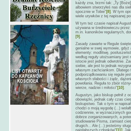
każdy zna, brzmi tak: „Ty [Boże]
albowiem stworzyłeś nas dla sieb
spocznie w Tobie"
[8]
. W tym opr
wiele urywków z tej napisanej p
W tym też czasie napisał August
używana w średniowieczu przez 
m.in. kanoników regularnych, do
[9]
.
Zasady zawarte w Regule święte
genialne w swej wymowie, gdyż 
elementy: modlitwę, posłuszeństw
według reguły utożsamiany jest 
istocie jest jednak odwrotnie. Z
siebie, ale jest to jednak rezy
własnym zachciankom. Dlatego t
podporządkowaniu się regule jes
własnych słabości i żądz, dążeni
powołania. Reguła to zbiór róż
wierze, nadziei i miłości"
[10]
.
Augustyn, jako biskup pełnił z 
obowiązki, jednak cały czas cier
biskupstwo. Tak o tym w napisał
chodzi o moją wygodę (...) wola
codziennie, w wyznaczonych god
dobrze zorganizowanych, a pote
studiowanie Pisma, zamiast cie
drugich... Ale (...) jesteśmy sł
najsłabszych członków"
[11]
. Ja