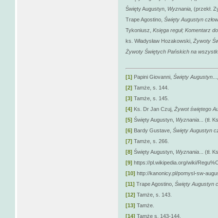
Święty Augustyn,
Wyznania,
(przekł. 
Trape Agostino,
Święty Augustyn człow
Tykoniusz,
Księga reguł; Komentarz do
ks. Władysław Hozakowski,
Żywoty Św
Żywoty Świętych Pańskich na wszystki
[1]
Papini Giovanni,
Święty Augustyn
..
[2]
Tamże, s. 144.
[3]
Tamże, s. 145.
[4]
Ks. Dr Jan Czuj,
Żywot świętego A
[5]
Święty Augustyn,
Wyznania
... (tł. 
[6]
Bardy Gustave,
Święty Augustyn cz
[7]
Tamże, s. 266.
[8]
Święty Augustyn,
Wyznania
... (tł. 
[9]
https://pl.wikipedia.org/wiki/R
[10]
http://kanonicy.pl/pomysl-sw-augu
[11]
Trape Agostino,
Święty Augustyn c
[12]
Tamże, s. 143.
[13]
Tamże.
[14]
Tamże s. 143-144.