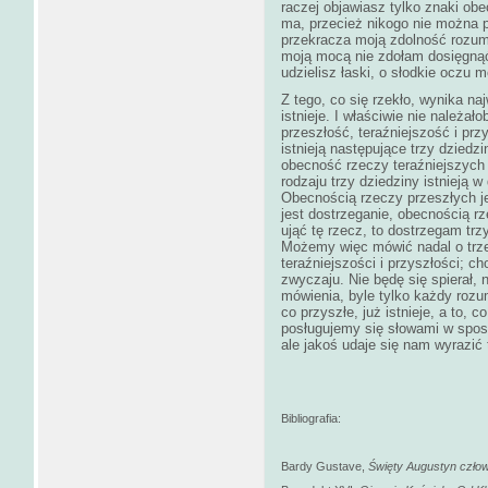
raczej objawiasz tylko znaki ob
ma, przecież nikogo nie można 
przekracza moją zdolność rozumi
moją mocą nie zdołam dosięgnąć
udzielisz łaski, o słodkie oczu m
Z tego, co się rzekło, wynika naj
istnieje. I właściwie nie należał
przeszłość, teraźniejszość i prz
istnieją następujące trzy dzied
obecność rzeczy teraźniejszych
rodzaju trzy dziedziny istnieją w 
Obecnością rzeczy przeszłych j
jest dostrzeganie, obecnością rz
ująć tę rzecz, to dostrzegam trz
Możemy więc mówić nadal o trze
teraźniejszości i przyszłości; ch
zwyczaju. Nie będę się spierał,
mówienia, byle tylko każdy rozum
co przyszłe, już istnieje, a to, 
posługujemy się słowami w sposó
ale jakoś udaje się nam wyrazić
Bibliografia:
Bardy Gustave,
Święty Augustyn człowi