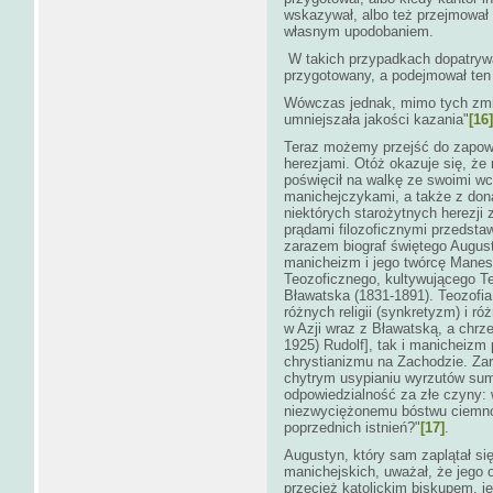
wskazywał, albo też przejmował 
własnym upodobaniem.
W takich przypadkach dopatrywał
przygotowany, a podejmował ten 
Wówczas jednak, mimo tych zmian
umniejszała jakości kazania"
[16]
Teraz możemy przejść do zapowi
herezjami. Otóż okazuje się, że
poświęcił na walkę ze swoimi w
manichejczykami, a także z don
niektórych starożytnych herezji
prądami filozoficznymi przedsta
zarazem biograf świętego Augus
manicheizm i jego twórcę Manesa
Teozoficznego, kultywującego Te
Bławatska (1831-1891). Teozofia
różnych religii (synkretyzm) i ró
w Azji wraz z Bławatską, a chrz
1925) Rudolf], tak i manicheizm
chrystianizmu na Zachodzie. Zar
chytrym usypianiu wyrzutów sum
odpowiedzialność za złe czyny:
niezwyciężonemu bóstwu ciemno
poprzednich istnień?"
[17]
.
Augustyn, który sam zaplątał si
manichejskich, uważał, że jego
przecież katolickim biskupem, 