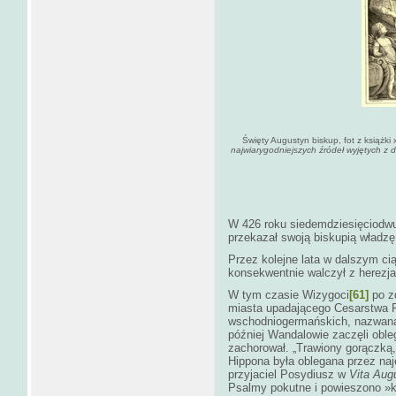
Święty Augustyn biskup, fot z książki
najwiarygodniejszych źródeł wyjętych z 
W 426 roku siedemdziesięciodwu
przekazał swoją biskupią władzę
Przez kolejne lata w dalszym cią
konsekwentnie walczył z herezja
W tym czasie Wizygoci
[61]
po zd
miasta upadającego Cesarstwa 
wschodniogermańskich, nazwana
później Wandalowie zaczęli obl
zachorował. „Trawiony gorączką,
Hippona była oblegana przez naj
przyjaciel Posydiusz w
Vita Augu
Psalmy pokutne i powieszono
»k