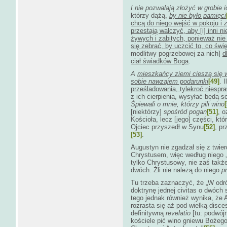
I nie pozwalają złożyć w grobie i
którzy dążą,
by nie było pamięci
chcą do niego wejść w pokoju i
przestają walczyć, aby [i] inni ni
żywych i zabitych, ponieważ nie
się zebrać, by uczcić to, co św
modlitwy pogrzebowej za nich]
d
ciał świadków Boga
.
A
mieszkańcy ziemi cieszą się w
sobie nawzajem podarunki
[49]
. 
prześladowania, tylekroć niespraw
z ich cierpienia, wysyłać będą s
Śpiewali o mnie, którzy pili wino
[niektórzy]
spośród pogan
[51]
, o
Kościoła, lecz [jego] części, kt
Ojciec przyszedł w Synu
[52]
, pr
[53]
.
Augustyn nie zgadzał się z twie
Chrystusem, więc według niego „
tylko Chrystusowy, nie zaś także
dwóch. Źli nie należą do niego
p
Tu trzeba zaznaczyć, że „W odró
doktrynę jednej civitas o dwóch 
tego jednak również wynika, że 
rozrasta się aż pod wielką disce
definitywną
revelatio
[tu: podwój
kościele pić wino gniewu Bożego