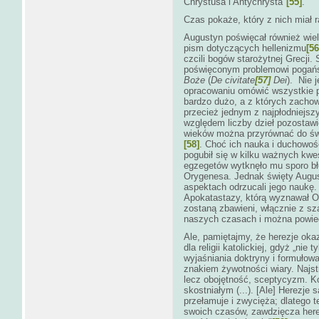
Chrystusa i Antychrysta"
[55]
.
Czas pokaże, który z nich miał r
Augustyn poświęcał również wie
pism dotyczących hellenizmu
[56
czcili bogów starożytnej Grecji
poświęconym problemowi pogańst
Boże
(
De civitate
[57]
Dei
). Nie 
opracowaniu omówić wszystkie p
bardzo dużo, a z których zachowa
przecież jednym z najpłodniejsz
względem liczby dzieł pozostawi
wieków można przyrównać do świ
[58]
. Choć ich nauka i duchowość
pogubił się w kilku ważnych kwes
egzegetów wytknęło mu sporo błęd
Orygenesa. Jednak święty August
aspektach odrzucali jego naukę
Apokatastazy, którą wyznawał O
zostaną zbawieni, włącznie z sz
naszych czasach i można powied
Ale, pamiętajmy, że herezje oka
dla religii katolickiej, gdyż „ni
wyjaśniania doktryny i formułow
znakiem żywotności wiary. Najstr
lecz obojętność, sceptycyzm. Ko
skostniałym (...). [Ale] Herezje 
przełamuje i zwycięża; dlatego t
swoich czasów, zawdzięcza here