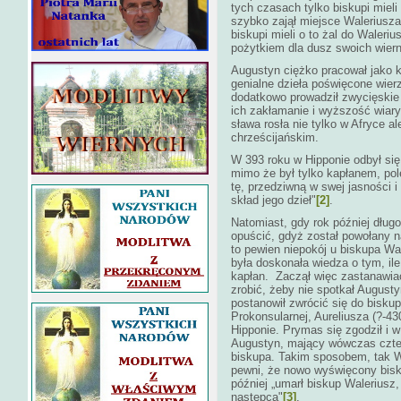
tych czasach tylko biskupi miel
szybko zajął miejsce Waleriusza
biskupi mieli o to żal do Waleriu
pożytkiem dla dusz swoich wiern
Augustyn ciężko pracował jako ka
genialne dzieła poświęcone wierz
dodatkowo prowadził zwycięskie
ich zakłamanie i wyższość wiary
sława rosła nie tylko w Afryce 
chrześcijańskim.
W 393 roku w Hipponie odbył się
mimo że był tylko kapłanem, po
tę, przedziwną w swej jasności i 
skład jego dzieł"
[2]
.
Natomiast, gdy rok później długo
opuścić, gdyż został powołany 
to pewien niepokój u biskupa Wa
była doskonała wiedza o tym, ile
kapłan. Zaczął więc zastanawiać
zrobić, żeby nie spotkał Augusty
postanowił zwrócić się do bisku
Prokonsularnej, Aureliusza (?-
Hipponie. Prymas się zgodził i w 
Augustyn, mający wówczas czter
biskupa. Takim sposobem, tak W
pewni, że nowo wyświęcony bisk
później „umarł biskup Waleriusz,
następca"
[3]
.