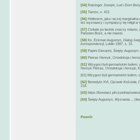
[54]
Ratzinger Joseph,
Lud i Dom Boży.
[55]
Tamże, s. 422.
[56]
Hellenizm, jako raczej marginalna r
też wyznawcy i sympatycy tej religii w 
[57]
Civitate po łacinie znaczy miasto, 
Państwo Boże, a nie miasto.
[58]
Ks. Eckman Augustyn,
Dialog świ
korespondencji
, Lublin 1987, s. 15.
[59]
Papini Giovanni,
Święty Augustyn
.
[60]
Pietras Henryk,
Ortodoksja i here
[61]
Wizygoci byli germańskim ludem,
Henryk Pietras,
Ortodoksja i herezje
, 
[61] Wizygoci byli germańskim ludem
[62]
Benedykt XVI,
Ojcowie Kościoła;
O
218.
[63]
https://brewiarz.pl/czytelnia/swiec
[64]
Święty Augustyn,
Wyznania...,
(tł
Powrót