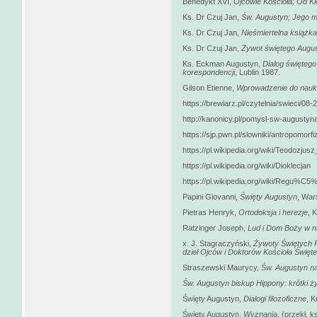
Benedykt XVI,
Ojcowie Kościoła;
Od Kl
Ks. Dr Czuj Jan,
Św.
Augustyn; Jego m
Ks. Dr Czuj Jan,
Nieśmiertelna książka
Ks. Dr Czuj Jan,
Żywot świętego Augu
Ks. Eckman Augustyn,
Dialog święteg
korespondencji
, Lublin 1987.
Gilson Etienne,
Wprowadzenie do nauk
https://brewiarz.pl/czytelnia/swieci/08
http://kanonicy.pl/pomysl-sw-augustyna
https://sjp.pwn.pl/slowniki/antropomorf
https://pl.wikipedia.org/wiki/Teodozjusz
https://pl.wikipedia.org/wiki/Dioklecjan
https://pl.wikipedia.org/wiki/Regu
Papini Giovanni,
Święty Augustyn
, War
Pietras Henryk,
Ortodoksja i herezje
, 
Ratzinger Joseph,
Lud i Dom Boży w n
x. J. Stagraczyński,
Żywoty Świętych P
dzieł Ojców i Doktorów Kościoła Święt
Straszewski Maurycy,
Św. Augustyn na
Św. Augustyn biskup Hippony: krótki ż
Święty Augustyn,
Dialogi filozoficzne
, 
Święty Augustyn,
Wyznania
, (przekł. 