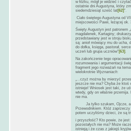
w łóżku, mógł je widzieć i czyta
ostatnie dni Augustyna, który zm
siedemdziesiąt sześć lat
[62]
".
Ciało świętego Augustyna od VI
miejscowości Pawii, leżącej ok.
Święty Augustyn jest patronem „
magdalenek, Kartaginy; drukarzy,
przedstawiany jest w stroju bis
są: anioł mówiący mu do ucha, 
do dołka, księga, pastorał, serc
uczeń lub grupa uczniów"
[63]
.
Na zakończenie tego opracowani
rozumowania i argumentacji świ
fragment jego rozważań na temat
wielokrotnie
Wyznaniach
:
„...czyż można by mierzyć przesz
jeszcze nie ma? Chyba że ktoś o
istnieje! Wniosek jest taki, że 
wtedy, gdy on właśnie przemija. 
nie ma.
Ja tylko szukam, Ojcze, a ni
Przewodnikiem. Któż zaprzeczy 
potem uczyliśmy dzieci, że są t
i przyszłość? Kto powie, że jest
pozostałych nie ma? Może raczej 
istnieją i że czas z jakiejś kryjó