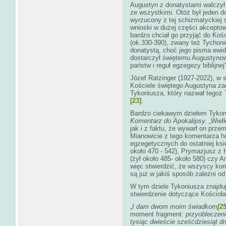
Augustyn z donatystami walczył b
ze wszystkimi. Otóż był jeden do
wyrzucony z tej schizmatyckiej s
wnioski w dużej części akcepto
bardzo chciał go przyjąć do Kośc
(ok.330-390), zwany też Tychon
donatystą, choć jego pisma ewid
dostarczył świętemu Augustynow
państw i reguł egzegezy biblijnej
Józef Ratzinger (1927-2022), w 
Kościele świętego Augustyna zac
Tykoniusza, który nazwał tego
[23]
.
Bardzo ciekawym dziełem Tykoniu
Komentarz do Apokalipsy.
„Wielk
jak i z faktu, że wywarł on prz
Mianowicie z tego komentarza ho
egzegetycznych do ostatniej ksi
około 470 - 542), Prymazjusz z 
(żył około 485- około 580) czy 
więc stwierdzić, że wszyscy ko
są już w jakiś sposób zależni od
W tym dziele Tykoniusza znajdu
stwierdzenie dotyczące Kościoł
„
I dam dwom moim świadkom
[25
moment fragment
: przyobleczen
tysiąc dwieście sześćdziesiąt dn