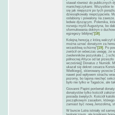
stawał również do publicznych 
manichejczykami. Wszystkie te 
się jak niepyszni po tych porażk
dziesiątkowały nieprzyjaciela. M
osłabiony i powalony na zawsze.
ledwie dyszącym. Polemika, któr
rozwoju myśli Augustyna, bo dał
sformułowania doktryn o duchow
egzegezy biblijnej"
[18]
.
Kolejną herezją z którą walczył
można uznać donatyzm za herezj
wrzaskliwą schizmę"
[19]
. Po po
zwrócił on wówczas uwagę, że w
zwolenników pozyskała (...) sch
północnej Afryce od lat przeszło 
wcześniej] Donatus z Numidii. M
ukazał się dekret cesarza Konst
Wielkiego], skierowany przeciw 
nawet pod wpływem strachu wraca
pozorny, bo tajona niechęć sekc
było nie tylko w Tagaście, ale t
Giovanni Papini porównał donaty
donatystów tylko kościół założo
posiada świętych. Kościół katoli
początkowym zasadom, którego c
zamiast być nową Jerozolimą, sta
W buncie Lutra istniały od same
teologicznym, ale konikiem bojo