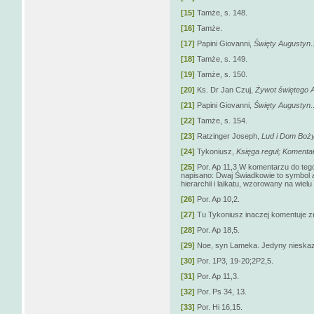
[15]
Tamże, s. 148.
[16]
Tamże.
[17]
Papini Giovanni,
Święty Augustyn
.
[18]
Tamże, s. 149.
[19]
Tamże, s. 150.
[20]
Ks. Dr Jan Czuj,
Żywot świętego A
[21]
Papini Giovanni,
Święty Augustyn
.
[22]
Tamże, s. 154.
[23]
Ratzinger Joseph,
Lud i Dom Boży
[24]
Tykoniusz,
Księga reguł; Komenta
[25]
Por. Ap 11,3 W komentarzu do te
napisano: Dwaj Świadkowie to symbol 
hierarchii i laikatu, wzorowany na wiel
[26]
Por. Ap 10,2.
[27]
Tu Tykoniusz inaczej komentuje 
[28]
Por. Ap 18,5.
[29]
Noe, syn Lameka. Jedyny nieskazi
[30]
Por. 1P3, 19-20;2P2,5.
[31]
Por. Ap 11,3.
[32]
Por. Ps 34, 13.
[33]
Por. Hi 16,15.