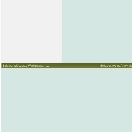
Sałatka Wieczerzy Wielkoczwart ...
Świadectwo p. Anny Mari