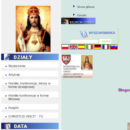
Strona główna
Kontakt
WYSZUKIWARKA
Wydarzenia
Artykuły
Homilie, konferencje, teksty w
formie dzwiękowej
Błogo
Homilie konferencje w formie
filmowej
Książki
CHRISTUS VINCIT - TV