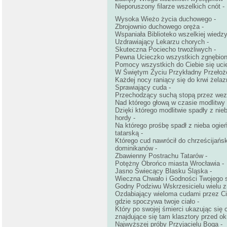
Nieporuszony filarze wszelkich cnót -
Wysoka Wieżo życia duchowego -
Zbrojownio duchowego oręża -
Wspaniała Biblioteko wszelkiej wiedzy
Uzdrawiający Lekarzu chorych -
Skuteczna Pociecho trwożliwych -
Pewna Ucieczko wszystkich zgnębion
Pomocy wszystkich do Ciebie się uci
W Świętym Życiu Przykładny Przełoż
Każdej nocy raniący się do krwi żela
Sprawiający cuda -
Przechodzący suchą stopą przez wezb
Nad którego głową w czasie modlitwy u
Dzięki którego modlitwie spadły z nie
hordy -
Na którego prośbę spadł z nieba ogień
tatarską -
Którego cud nawrócił do chrześcijańsk
dominikanów -
Zbawienny Postrachu Tatarów -
Potężny Obrońco miasta Wrocławia -
Jasno Świecący Blasku Śląska -
Wieczna Chwało i Godności Twojego 
Godny Podziwu Wskrzesicielu wielu z
Ozdabiający wieloma cudami przez Ci
gdzie spoczywa twoje ciało -
Który po swojej śmierci ukazując się 
znajdujące się tam klasztory przed ok
Najwyższej próby Przyjacielu Boga -