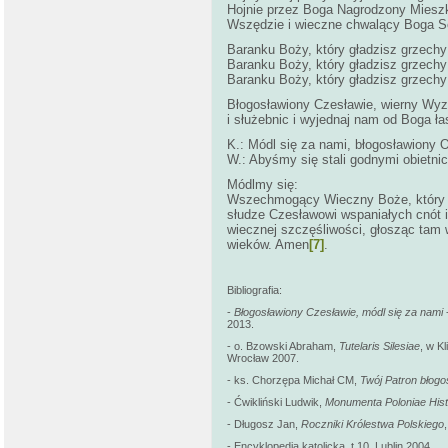
Hojnie przez Boga Nagrodzony Miesz
Wszędzie i wieczne chwalący Boga Ser
Baranku Boży, który gładzisz grzechy
Baranku Boży, który gładzisz grzechy
Baranku Boży, który gładzisz grzechy 
Błogosławiony Czesławie, wierny Wyz
i służebnic i wyjednaj nam od Boga ł
K.: Módl się za nami, błogosławiony 
W.: Abyśmy się stali godnymi obietn
Módlmy się:
Wszechmogący Wieczny Boże, który d
słudze Czesławowi wspaniałych cnót i
wiecznej szczęśliwości, głosząc tam w
wieków. Amen
[7]
.
Bibliografia:
-
Błogosławiony Czesławie, módl się za nami
2013.
- o. Bzowski Abraham,
Tutelaris Silesiae
, w Kl
Wrocław 2007.
- ks. Chorzępa Michał CM,
Twój Patron błog
- Ćwikliński Ludwik,
Monumenta Poloniae Hist
- Długosz Jan,
Roczniki Królestwa Polskiego
- Encyklopedia katolicka, t.10, Lublin 2004.