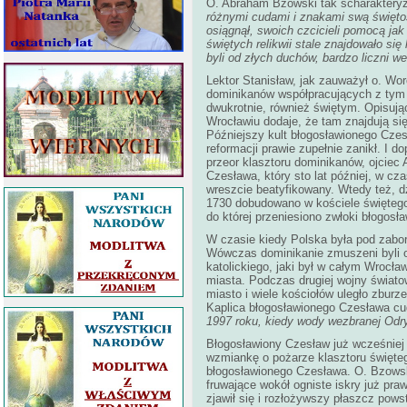
O. Abraham Bzowski tak scharakteryz
różnymi cudami i znakami swą święto
osiągnął, swoich czcicieli pomocą ja
świętych relikwii stale znajdowało się
byli od złych duchów, bardzo liczni 
Lektor Stanisław, jak zauważył o. Wo
dominikanów współpracujących z tym 
dwukrotnie, również świętym. Opisują
Wrocławiu dodaje, że tam znajdują się
Późniejszy kult błogosławionego Czesł
reformacji prawie zupełnie zanikł. I
przeor klasztoru dominikanów, ojciec
Czesława, który sto lat później, w cza
wreszcie beatyfikowany. Wtedy też, dz
1730 dobudowano w kościele świętego
do której przeniesiono zwłoki błogosł
W czasie kiedy Polska była pod zabor
Wówczas dominikanie zmuszeni byli op
katolickiego, jaki był w całym Wrocław
miasta. Podczas drugiej wojny świato
miasto i wiele kościołów uległo zburz
Kaplica błogosławionego Czesława cu
1997 roku, kiedy wody wezbranej Odr
Błogosławiony Czesław już wcześniej
wzmiankę o pożarze klasztoru święte
błogosławionego Czesława. O. Bzowski
fruwające wokół ogniste iskry już pr
zjawił się i rozłożywszy płaszcz powst