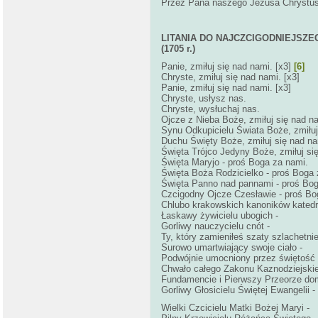
Przez Pana naszego Jezusa Chrystus
LITANIA DO NAJCZCIGODNIEJSZ
(1705 r.)
Panie, zmiłuj się nad nami. [x3]
[6]
Chryste, zmiłuj się nad nami. [x3]
Panie, zmiłuj się nad nami. [x3]
Chryste, usłysz nas.
Chryste, wysłuchaj nas.
Ojcze z Nieba Boże, zmiłuj się nad n
Synu Odkupicielu Świata Boże, zmiłuj
Duchu Święty Boże, zmiłuj się nad na
Święta Trójco Jedyny Boże, zmiłuj si
Święta Maryjo - proś Boga za nami.
Święta Boża Rodzicielko - proś Boga 
Święta Panno nad pannami - proś Bog
Czcigodny Ojcze Czesławie - proś Bo
Chlubo krakowskich kanoników katedr
Łaskawy żywicielu ubogich -
Gorliwy nauczycielu cnót -
Ty, który zamieniłeś szaty szlachetni
Surowo umartwiający swoje ciało -
Podwójnie umocniony przez świętość t
Chwało całego Zakonu Kaznodziejskie
Fundamencie i Pierwszy Przeorze dom
Gorliwy Głosicielu Świętej Ewangelii -
Wielki Czcicielu Matki Bożej Maryi -