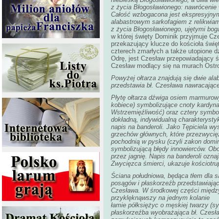
z życia Błogosławionego: nawrócenie
Całość wzbogacona jest ekspresyjnym
alabastrowym sarkofagiem z relikwia
z życia Błogosławionego, ujętymi b
w której święty Dominik przyjmuje Cz
przekazujący klucze do kościoła świę
czterech zmarłych a także utopione d
Odrę, jest Czesław przepowiadający ś
Czesław modlący się na murach Ostr
Powyżej ołtarza znajdują się dwie ala
przedstawia bł. Czesława nawracając
Płytę ołtarza dźwiga osiem marmurowy
kobiece) symbolizujące cnoty kardyna
Wstrzemięźliwość) oraz cztery symbol
dokładną, indywidualną charakterystyk
napis na banderoli. Jako Tępiciela wy
grzechów głównych, które przezwycię
pochodnią w pysku (czyli zakon domin
symbolizującą błędy innowierców. Ob
przez jagnię. Napis na banderoli ozn
Zwycięzca śmierci, ukazuje kościotru
Ściana południowa, będąca tłem dla s
posągów i płaskorzeźb przedstawiając
Czesława. W środkowej części między
przyklęknąwszy na jednym kolanie
łamie półksiężyc o męskiej twarzy (s
płaskorzeźba wyobrażająca bł. Czesł