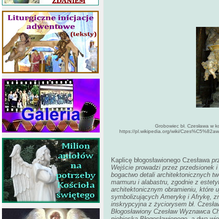
Grobowiec bł. Czesława w ko
https://pl.wikipedia.org/wiki/Czes%C5%
Kaplicę błogosławionego Czesława
pr
Wejście prowadzi przez przedsionek i
bogactwo detali architektonicznych tw
marmuru i alabastru, zgodnie z estety
architektonicznym obramieniu, które u
symbolizujących Amerykę i Afrykę, zn
inskrypcyjna z życiorysem bł. Czesła
Błogosławiony Czesław Wyznawca Chrys
niebieską Błogosławionego, a dwa wie