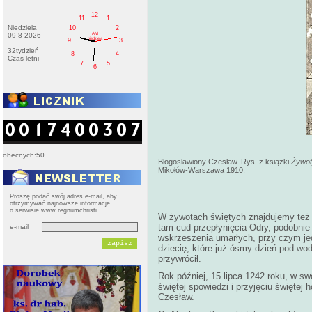
12
11
1
Niedziela
10
2
AM
09-8-2026
niedziela
9
3
32tydzień
8
4
Czas letni
7
5
6
obecnych:50
Błogosławiony Czesław. Rys. z książki
Żywot
Mikołów-Warszawa 1910.
Proszę podać swój adres e-mail, aby
otrzymywać najnowsze informacje
o serwisie www.regnumchristi
W żywotach świętych znajdujemy też i
tam cud przepłynięcia Odry, podobnie
e-mail
wskrzeszenia umarłych, przy czym jed
dziecię, które już ósmy dzień pod wo
przywrócił.
Rok później, 15 lipca 1242 roku, w s
świętej spowiedzi i przyjęciu świętej 
Czesław.