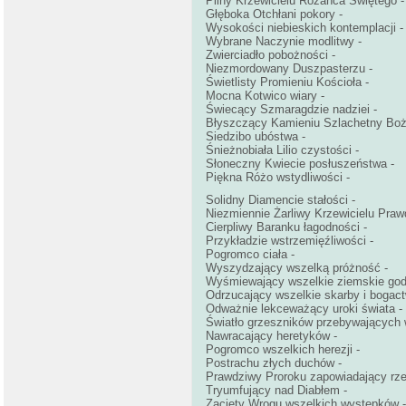
Pilny Krzewicielu Różańca Świętego -
Głęboka Otchłani pokory -
Wysokości niebieskich kontemplacji -
Wybrane Naczynie modlitwy -
Zwierciadło pobożności -
Niezmordowany Duszpasterzu -
Świetlisty Promieniu Kościoła -
Mocna Kotwico wiary -
Świecący Szmaragdzie nadziei -
Błyszczący Kamieniu Szlachetny Boże
Siedzibo ubóstwa -
Śnieżnobiała Lilio czystości -
Słoneczny Kwiecie posłuszeństwa -
Piękna Różo wstydliwości -
Solidny Diamencie stałości -
Niezmiennie Żarliwy Krzewicielu Praw
Cierpliwy Baranku łagodności -
Przykładzie wstrzemięźliwości -
Pogromco ciała -
Wyszydzający wszelką próżność -
Wyśmiewający wszelkie ziemskie godn
Odrzucający wszelkie skarby i bogact
Odważnie lekceważący uroki świata -
Światło grzeszników przebywających 
Nawracający heretyków -
Pogromco wszelkich herezji -
Postrachu złych duchów -
Prawdziwy Proroku zapowiadający rze
Tryumfujący nad Diabłem -
Zacięty Wrogu wszelkich występków -