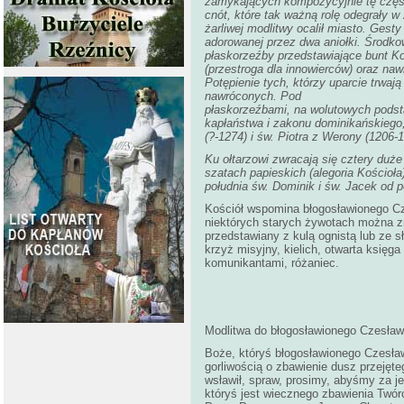
zamykających kompozycyjnie tę część
cnót, które tak ważną rolę odegrały 
żarliwej modlitwy ocalił miasto. Gesty
adorowanej przez dwa aniołki. Środko
płaskorzeźby przedstawiające bunt Ko
(przestroga dla innowierców) oraz na
Potępienie tych, którzy uparcie trwaj
nawróconych. Pod
płaskorzeźbami, na wolutowych podsta
kapłaństwa i zakonu dominikańskiego
(?-1274) i św. Piotra z Werony (1206-
Ku ołtarzowi zwracają się cztery duż
szatach papieskich (alegoria Kościoła) 
południa św. Dominik i św. Jacek od 
Kościół wspomina błogosławionego Cz
niektórych starych żywotach można zna
przedstawiany z kulą ognistą lub ze 
krzyż misyjny, kielich, otwarta księga
komunikantami, różaniec.
Modlitwa do błogosławionego Czesła
Boże, któryś błogosławionego Czesław
gorliwością o zbawienie dusz przejęt
wsławił, spraw, prosimy, abyśmy za je
któryś jest wiecznego zbawienia Twórc