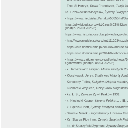
- Fros SI Henryk, Sowa Franciszek,
Twoje im
Ks. Hozakowski Władysław, Żywoty Świętych
- https://www.niedziela.pl/artykul/53855/nd/Sw
https://pl.wikipedia.org/wiki/Czes%C5%8
(dostęp: 26.03.2025 r.)
https://www.historiaposzukaj.pl/wiedza,wyda
- http://www.niedziela.pl/artykul/111203/nd/zd
- https://info.dominikanie.pl/2014/07/odpust-
- https://info.dominikanie.pl/2014/02/obronca
- https://www.vaticannews.va/pl/swiat/news/
zgonow.html (dostęp: 08.03.2025 r.)
- x. Jaroszewicz Floryan,
Matka świętych Po
- Kłoczkowski Jerzy,
Studia nad historią dom
- Koneczny Feliks,
Święci w dziejach narodu 
- Kucharski Wojciech,
Dzieje kultu błogosła
- ks. Ł. St.,
Zawsze Żywi
, Kraków 1931.
- x. Niesiecki Kasper,
Korona Polska
...,
t. III
- x. Pękalski Piotr,
Żywoty świętych patronów
- Sikorski Marek,
Błogosławiony Czesław Pat
- Ks. Skarga Piotr i inni,
Żywoty Świętych Pańs
- ks. dr Skarżyński Zygmunt,
Żywoty świętyc