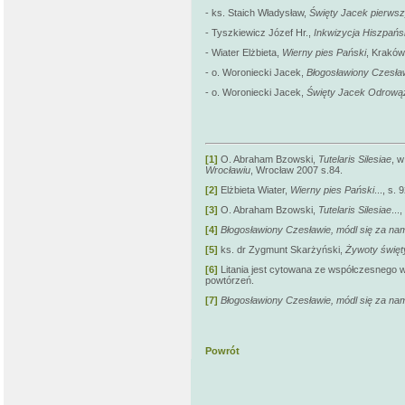
- ks. Staich Władysław,
Święty Jacek pierwsz
- Tyszkiewicz Józef Hr.,
Inkwizycja Hiszpań
- Wiater Elżbieta,
Wierny pies Pański
,
Kraków
- o. Woroniecki Jacek,
Błogosławiony Czesła
- o. Woroniecki Jacek,
Święty Jacek Odrową
[1]
O. Abraham Bzowski,
Tutelaris Silesiae
, w
Wrocławiu
, Wrocław 2007 s.84.
[2]
Elżbieta Wiater,
Wierny pies Pański
..., s. 
[3]
O. Abraham Bzowski,
Tutelaris Silesiae
...
[4]
Błogosławiony Czesławie, módl się za nam
[5]
ks. dr Zygmunt Skarżyński,
Żywoty święt
[6]
Litania jest cytowana ze współczesnego 
powtórzeń.
[7]
Błogosławiony Czesławie, módl się za nam
Powrót