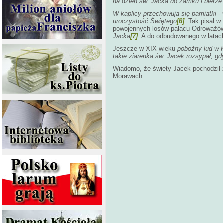
na dzień św. Jacka do zamku i bierze
W kaplicy przechowują się pamiątki -
uroczystość Świętego
[6]
.
Tak pisał w
powojennych losów pałacu Odrowążów,
Jacka
[7]
. A do odbudowanego w latac
Jeszcze w XIX wieku
pobożny lud w 
takie ziarenka św. Jacek rozsypał, g
Wiadomo, że święty Jacek pochodził 
Morawach.