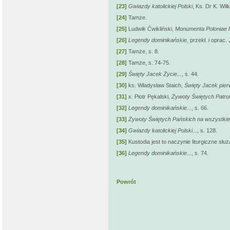
[23]
Gwiazdy katolickiej Polski
, Ks. Dr K. Wil
[24]
Tamże.
[25]
Ludwik Ćwikliński,
Monumenta Poloniae h
[26]
Legendy dominikańskie,
przekł. i oprac.
[27]
Tamże, s. 8.
[28]
Tamże, s. 74-75.
[29]
Święty Jacek Życie...
, s. 44.
[30]
ks. Władysław Staich,
Święty Jacek pie
[31]
x. Piotr Pękalski,
Żywoty Świętych Patro
[32]
Legendy dominikańskie...
, s. 66.
[33]
Żywoty Świętych Pańskich na wszystkie
[34]
Gwiazdy katolickiej Polski
..., s. 128.
[35]
Kustodia jest to naczynie liturgiczne s
[36]
Legendy dominikańskie...
, s. 74.
Powrót