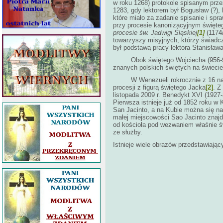
w roku 1268) protokole spisanym prze
1283, gdy lektorem był Bogusław (?), 
które miało za zadanie spisanie i sp
przy procesie kanonizacyjnym święte
procesie św. Jadwigi Śląskiej
[1]
(1174/
towarzyszy misyjnych, którzy świadcz
był podstawą pracy lektora Stanisława
Obok świętego Wojciecha (956-997) i
znanych polskich świętych na świecie,
W Wenezueli rokrocznie z 16 na 17 s
procesji z figurą świętego Jacka
[2]
. Z
listopada 2009 r. Benedykt XVI (1927
Pierwsza istnieje już od 1852 roku w
San Jacinto, a na Kubie można się na
małej miejscowości Sao Jacinto znajd
od kościoła pod wezwaniem właśnie ś
ze służby.
Istnieje wiele obrazów przedstawiają