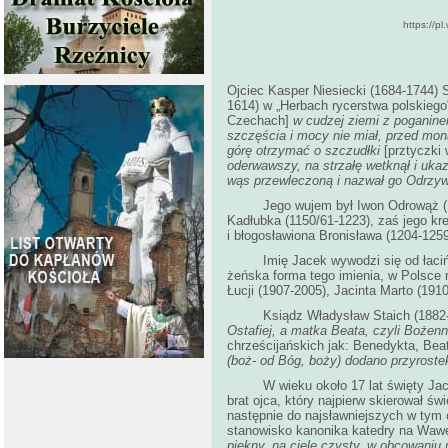
https://
Ojciec Kasper Niesiecki (1684-1744) 
1614) w „Herbach rycerstwa polskiego
Czechach]
w cudzej ziemi z poganinem
szczęścia i mocy nie miał,
przed mona
górę otrzymać o szczudłki
[prztyczki
oderwawszy, na strzałę wetknął i uk
wąs przewleczoną i nazwał go Odrzywą
Jego wujem był Iwon Odrowąż (1160-1
Kadłubka (1150/61-1223), zaś jego kr
i błogosławiona Bronisława (1204-1259
Imię Jacek wywodzi się od łaciński
żeńska forma tego imienia, w Polsce r
Łucji (1907-2005), Jacinta Marto (191
Ksiądz Władysław Staich (1882-193
Ostafiej, a matka Beata, czyli Bożen
chrześcijańskich jak: Benedykta, Bea
(boż- od Bóg, boży) dodano przyrostek
W wieku około 17 lat święty Jacek o
brat ojca, który najpierw skierował ś
następnie do najsławniejszych w tym cz
stanowisko kanonika katedry na Wawe
piękny, na ciele czysty, w obcowaniu