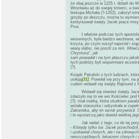
że obaj jeszcze w 1225 r. dotarli do 
Wrocławiu aż do swojej śmierci, a św
biskupa Michała (?-1252), założył ist
grzyby po deszczu, można tu wymieni
kontynuował święty Jacek prace misy
Prus.
I właśnie podczas tych apostolskich
wiosennych, była bardzo wezbrana, wi
krzyża, po czym
ruszył naprzód i stą
wiarą słabsi, nie poszli za nim. Wówc
Chrystusa", jak
sam powiadał i na tym płaszczu jakob
tych podróży byli wspomniani wcześni
(
Ksiądz Pękalski o tych ludziach, któ
usiłują
[31]
. Powołał się przy tym, na
cudem wsławił się święty Rajmund z P
Wsławił się również święty Jacek c
zdarzyło się to we wsi Kościelec po
(?), miał matkę, która skutkiem paral
wstała staruszka i odzyskała w zupełn
Zakonnika, aby im wzrok przywrócił. 
i te wystarczą jako dowód wielkiej jeg
Jak widać z tego, co do tej pory p
-
Którędy tylko św. Jacek przechodził,
i uzdrawiał chorych, ale i na zdrowyc
nieszczęśliwych, lekarzem chorych i