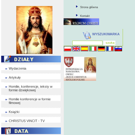
Strona główna
Kontakt
WYSZUKIWARKA
Wydarzenia
Artykuły
Homilie, konferencje, teksty w
formie dzwiękowej
Homilie konferencje w formie
filmowej
Książki
CHRISTUS VINCIT - TV