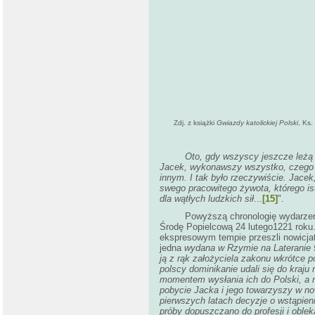
Zdj. z książki
Gwiazdy katolickiej Polski
, Ks.
Oto, gdy wszyscy jeszcze leżą krzyż
Jacek, wykonawszy wszystko, czego d
innym. I tak było rzeczywiście. Jace
swego pracowitego żywota, którego is
dla wątłych ludzkich sił
...
[15]
".
Powyższą chronologię wydarzeń w Rzy
Środę Popielcową 24 lutego1221 roku
ekspresowym tempie przeszli nowicja
jedna
wydana w Rzymie na Lateranie 9 l
ją z rąk założyciela zakonu wkrótce p
polscy dominikanie udali się do kraju
momentem wysłania ich do Polski, a ni
pobycie Jacka i jego towarzyszy w no
pierwszych latach decyzje o wstąpien
próby dopuszczano do profesji i oblek