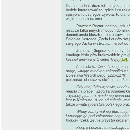
Dla nas jednak dużo istotniejszą jes
będzie interesować to, gdzie i co taki
spisywaniu czyjegoś żywota, to dla l
większego znaczenia.
Powrót z Rzymu nastąpił gdzieś w o
jeszcze kilku innych młodych dominika
dominikański klasztor i pozostawił t
Poloniae Historica
„Życia i cudów świ
świętego Jacka w stronach na półno
Jesienią (Długosz zaznaczył, że był
katalogu biskupów krakowskich:
przyj
kościół drewniany Świętej Trójcy
[19]
.
A u Ludwika Ćwiklińskiego znajdu
drogę, witając młodych zakonników z
Bolesława Wstydliwego (1226-1279) [m
piękności, chociaż w skrócie należał
Gdy obaj Odrowążowie, ubodzy i
miasta na place i wzgórza podmiejskie
z tysięcy piersi rozniosła się pieśń 
jest w Krakowie. A ich zdumienie wzr
także kwiatu rycerstwa polskiego oraz
Wtedy zatrzymał się tłum cały, wpat
i rzucając go pod zakurzone nogi obu
kroków, rzekł, że nie przystoi prost
Książę Leszek nie zważając na to zm