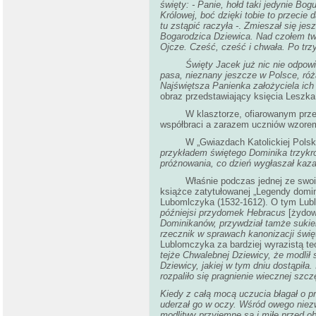
święty:
-
Panie, hołd taki jedynie Bogu
Królowej, boć dzięki tobie to przeci
tu zstąpić raczyła
-
.
Zmieszał się jesz
Bogarodzica Dziewica. Nad czołem twe
Ojcze. Cześć, cześć i chwała. Po trz
Święty Jacek już nic nie odpow
pasa, nieznany jeszcze w Polsce, ró
Najświętsza Panienka założyciela ic
obraz przedstawiający księcia Leszk
W klasztorze, ofiarowanym przez 
współbraci a zarazem uczniów wzorem 
W „Gwiazdach Katolickiej Polski"
przykładem świętego Dominika trzykrotn
próżnowania, co dzień wygłaszał kazan
Właśnie podczas jednej ze swoich po
książce zatytułowanej „Legendy domin
Lubomlczyka (1532-1612). O tym Lub
późniejsi przydomek Hebracus
[żydow
Dominikanów, przywdział tamże sukienk
rzecznik w sprawach kanonizacji świę
Lublomczyka za bardziej wyrazistą teo
tejże Chwalebnej Dziewicy, że modlił
Dziewicy, jakiej w tym dniu dostąpiła
rozpaliło się pragnienie wiecznej szcz
Kiedy z całą mocą uczucia błagał o prz
uderzał go w oczy. Wśród owego niezw
modlitwy przyjemne są i miłe przed o