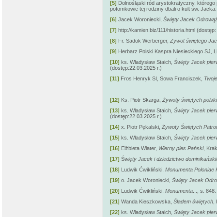
[5]
Dolnośląski ród arystokratyczny, którego 
potomkowie tej rodziny dbali o kult św. Jacka. 
[6]
Jacek Woroniecki,
Święty Jacek Odrową
[7]
http://kamien.biz/111/historia.html (dostęp:
[8]
Fr. Sadok Werberger,
Żywot świętego Ja
[9]
Herbarz Polski Kaspra Niesieckiego SJ, Li
[10]
ks. Władysław Staich,
Święty Jacek pie
(dostęp:22.03.2025 r.)
[11]
Fros Henryk SI, Sowa Franciszek,
Twoje
[12]
Ks. Piotr Skarga,
Żywoty świętych polski
[13]
ks. Władysław Staich,
Święty Jacek pie
(dostęp:22.03.2025 r.)
[14]
x. Piotr Pękalski,
Żywoty Świętych Patro
[15]
ks. Władysław Staich,
Święty Jacek pie
[16]
Elżbieta Wiater,
Wierny pies Pański
,
Krak
[17]
Ś
więty Jacek i dziedzictwo dominikański
[18]
Ludwik Ćwikliński,
Monumenta Poloniae H
[19]
o. Jacek Woroniecki,
Święty Jacek Odr
[20]
Ludwik Ćwikliński,
Monumenta
..., s. 848.
[21]
Wanda Kieszkowska,
Śladem świętych
,
[22]
ks. Władysław Staich,
Święty Jacek pie