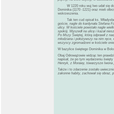
W 1220 roku wuj Iwo udał się do Rz
Dominika (1170 -1221) oraz mieli olb
wskrzeszenia.
Tak ten cud opisał ks. Władysła
goście, nagle do kardynała Stefana F
ulicy. W kościele powstało nagle wiel
spokój. Wyszedł na ulicę i kazał nies
Po Mszy Świętej, którą odprawił z nad
młodziana i położywszy na nim ręce, 
wszyscy zgromadzeni w kościele onie
W bazylice świętego Dominika w Bolon
Obaj Odrowążowie widząc ten prawdziw
napisał, że po tym wydarzeniu święty
Henryk, z Morawy, towarzysze Iwona 
Także i to zdarzenie zostało uwieczni
zakonne habity, zachował się
obraz, 