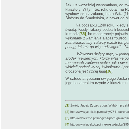
Jak już wcześniej wspomniano, od rok
klasztory. W tym też roku dotarł na Ru
wychowanka z zakonu, brata Wita (119
Białoruś do Smoleńska, a nawet do M
Na początku 1240 roku, kiedy święty
świętą. Kiedy Tatarzy podpalili kośc
kustodia
[35]
, bo monstrancje pojawił
wykonany z kamienia alabastrowego, w
zostawiasz, aby Tatarzy rozbili ten p
posąg, jakżeż go więc udźwignę? -
Na
Wówczas święty mąż, w jednej r
środek niewiernych, którzy właśnie pu
ten sposób zarówno siebie, jak i swoi
widzieli podani wyżej świadkowie i pr
otoczona jest czcią ludu
[36]
.
W sztuce atrybutami świętego Jacka s
jego bohaterskim czynie z klasztoru k
[1]
Święty Jacek Życie i cuda,
Wybór i przek
[2]
http://www.jacek.iq.pl/nowiny/754--serena
[3]
http://www.leme.pt/imagens/portugal/aveir
[4]
http://www.jacek.iq.pl/inne-o-sw-jacku/295