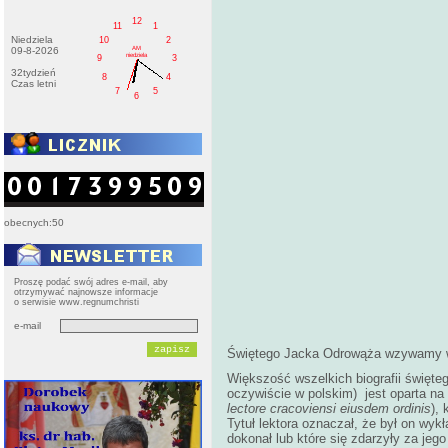
12
11
1
Niedziela
10
2
AM
09-8-2026
niedziela
9
3
32tydzień
8
4
Czas letni
7
5
6
obecnych:50
Proszę podać swój adres e-mail, aby
otrzymywać najnowsze informacje
o serwisie www.regnumchristi
e-mail
Świętego Jacka Odrowąża wzywamy w L
Większość wszelkich biografii święteg
oczywiście w polskim) jest oparta na 
lectore cracoviensi eiusdem ordinis
),
Tytuł lektora oznaczał, że był on wyk
dokonał lub które się zdarzyły za jeg