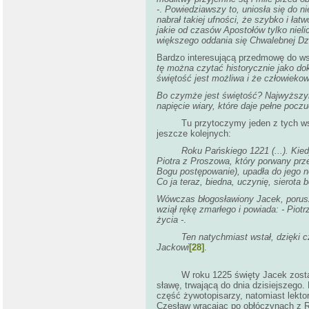
-
.
Powiedziawszy to, uniosła się do n
nabrał takiej ufności, że szybko i ła
jakie od czasów Apostołów tylko nieli
większego oddania się Chwalebnej Dz
Bardzo interesującą przedmowę do w
tę można czytać historycznie jako do
świętość jest możliwa i że człowiekow
Bo czymże jest świętość? Najwyższym 
napięcie wiary, które daje pełne poc
Tu przytoczymy jeden z tych wspania
jeszcze kolejnych:
Roku Pańskiego 1221 (...). Kie
Piotra z Proszowa, który porwany prze
Bogu postępowanie), upadła do jego n
Co ja teraz, biedna, uczynię, sierota
Wówczas błogosławiony Jacek, poruszon
wziął rękę zmarłego i powiada:
-
Piotr
życia -
.
Ten natychmiast wstał, dzięki 
Jackowi
[28]
W roku 1225 święty Jacek został zwo
sławę, trwającą do dnia dzisiejszego
część żywotopisarzy, natomiast lektor
Czesław wracając po obłóczynach z Rz