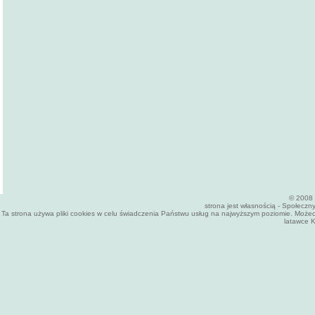
© 2008 
strona jest własnością - Społecz
Ta strona używa pliki cookies w celu świadczenia Państwu usług na najwyższym poziomie. Może
latawce K