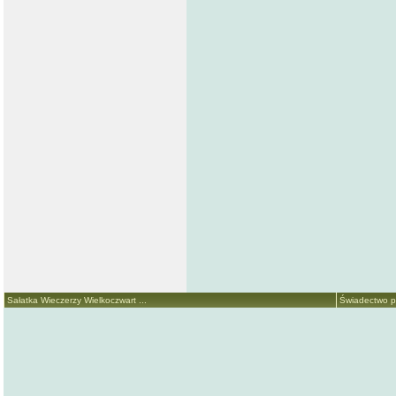
Sałatka Wieczerzy Wielkoczwart ...
Świadectwo p.