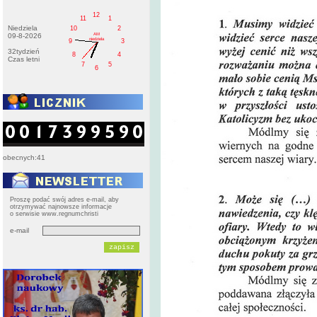
12
11
1
Niedziela
10
2
AM
09-8-2026
niedziela
9
3
32tydzień
8
4
Czas letni
7
5
6
obecnych:41
Proszę podać swój adres e-mail, aby
otrzymywać najnowsze informacje
o serwisie www.regnumchristi
e-mail