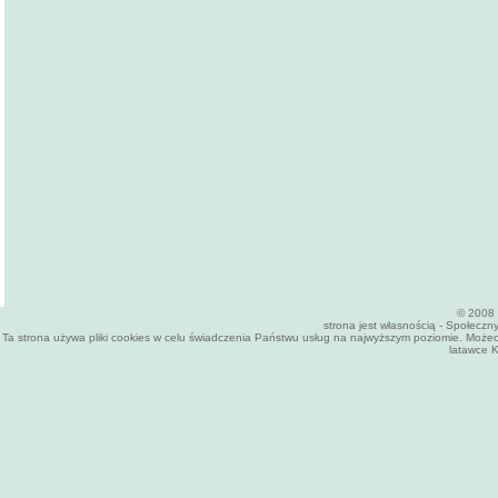
© 2008 
strona jest własnością - Społecz
Ta strona używa pliki cookies w celu świadczenia Państwu usług na najwyższym poziomie. Może
latawce K