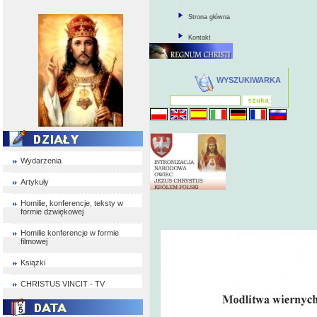
Strona główna
Kontakt
WYSZUKIWARKA
Wydarzenia
Artykuły
Homilie, konferencje, teksty w
formie dzwiękowej
Homilie konferencje w formie
filmowej
Książki
CHRISTUS VINCIT - TV