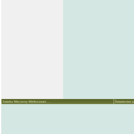
Sałatka Wieczerzy Wielkoczwart ...
Świadectwo p.