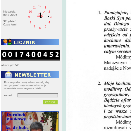
12
11
1
Niedziela
10
2
PM
09-8-2026
niedziela
9
3
32tydzień
8
4
Czas letni
7
5
6
obecnych:52
Proszę podać swój adres e-mail, aby
otrzymywać najnowsze informacje
o serwisie www.regnumchristi
e-mail