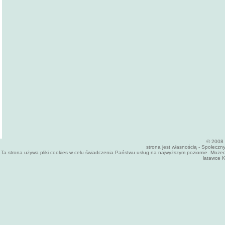
© 2008 
strona jest własnością - Społecz
Ta strona używa pliki cookies w celu świadczenia Państwu usług na najwyższym poziomie. Może
latawce K