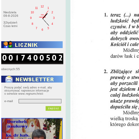
12
11
1
Niedziela
10
2
PM
09-8-2026
niedziela
9
3
32tydzień
8
4
Czas letni
7
5
6
obecnych:55
Proszę podać swój adres e-mail, aby
otrzymywać najnowsze informacje
o serwisie www.regnumchristi
e-mail