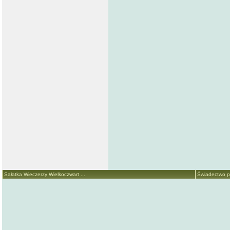
Sałatka Wieczerzy Wielkoczwart ...
Świadectwo p.