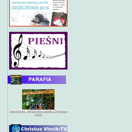
Internetowa, personalna parafia Chrystusa
Króla