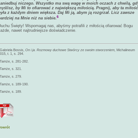
zaniedbuj niczego. Wszystko ma swą wagę w moich oczach z chwilą, gd
myślisz, by Mi to ofiarować z największą miłością. Pragnij, aby ta miłość
była z każdym dniem większa. Daj Mi ją, abym ją rozgrzał. Licz zawsze
6
bardziej na Mnie niż na siebie.
Duchu Święty! Wspomagaj nas, abyśmy potrafili z miłością ofiarować Bogu
każde, nawet najtrudniejsze doświadczenie.
Gabriela Bossis,
On i ja. Rozmowy duchowe Stwórcy ze swoim stworzeniem,
Michalineum
015, t. 1, s. 294.
Tamże, s. 281-282.
Tamże, s. 321.
Tamże, s. 279.
Tamże, s. 189-190.
Tamże, s. 189.
Powrót