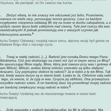
Chrystusa, ale pamiętali, że On zawsze nas kocha.
4.
Złożyć ofiarę, to nie znaczy nie odczuwać już bólu. Przeciwnie,
powraca
on wiele razy, poruszając morze goryczy. Lecz za każdym
przypływem
cierpienia oddawaj Mi się na nowo w duchu całopalenia, a z
każdym
razem tęcza łaski zabłyśnie nad ziemią. Tyle jest rzeczy dla was
niewidzialnych! A jednak promieniują one z waszych czynów jak
4
dobroczynna aureola.
Duchu Święty! Odnawiaj i rozpalaj nasze serca, abyśmy wciąż byli gotowi na
kładanie Bogu ofiar z naszego życia.
5.
Trwaj w stałej radości, (...). Radość jest oznaką Domu twego Pana-
Oblubieńca. Cóż jest słodszego na ziemi niż żyć w swym sercu ze Mną?
Nie opuszczając Mnie nigdy, Mnie, który jest zawsze przy was i gotowy
d
wam Miłość. Miłość, wobec której miłości ziemskie są tylko słabymi
obrazami. Czy pojmujesz dobrze tę radość? Ja w tobie a ty we Mnie. Tak
jest, kiedy wasze dusze są w stanie łaski. Łaska to Ja. Chłońcie całą
rado
 tego, że wiecie, iż Ja żyję w was. Czujcie jej obfitość. Ona
przewyższa
wszystkie radości ziemi. A im bardziej dasz się przeniknąć
mojej radości
5
tym bardziej zwiększysz moją radość w tobie
.
uchu Święty! Uzdalniaj nas do nieustannego trwania w stanie łaski
święcającej.
6.
Zrób wiązankę z małych kwiatków-ofiar, by Mi je ofiarować. Nie