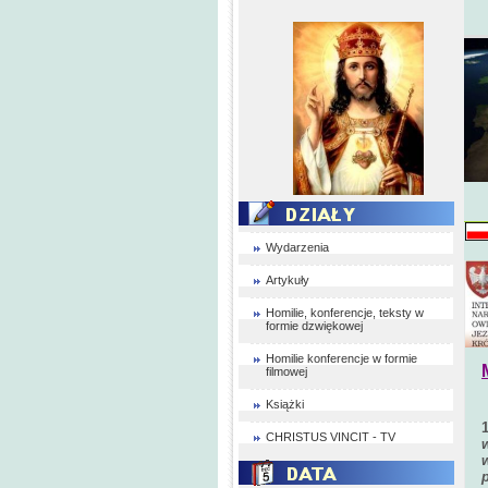
Wydarzenia
Artykuły
Homilie, konferencje, teksty w
formie dzwiękowej
Homilie konferencje w formie
filmowej
Książki
CHRISTUS VINCIT - TV