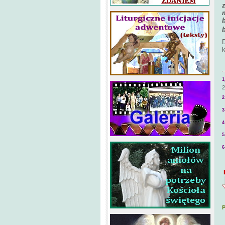
1
2
2
3
4
5
6