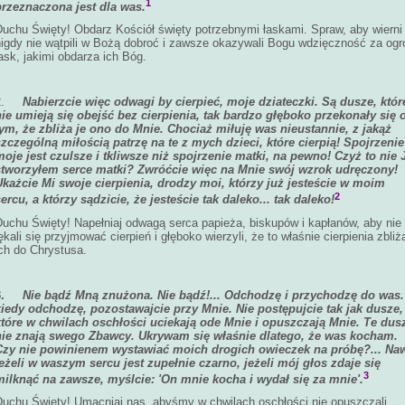
1
przeznaczona jest dla was
.
Duchu Święty! Obdarz Kościół święty potrzebnymi łaskami. Spraw, aby wierni
nigdy nie wątpili w Bożą dobroć i zawsze okazywali Bogu wdzięczność za og
ask, jakimi obdarza ich Bóg.
2.
Nabierzcie więc odwagi by cierpieć, moje dziateczki. Są dusze, któr
nie umieją się obejść bez cierpienia, tak bardzo głęboko przekonały się 
tym, że zbliża je ono do Mnie. Chociaż miłuję was nieustannie, z jakąż
szczególną miłością patrzę na te z mych dzieci, które cierpią! Spojrzenie
moje jest czulsze i tkliwsze niż spojrzenie matki, na pewno! Czyż to nie 
stworzyłem serce matki? Zwróćcie więc na Mnie swój wzrok udręczony!
Ukażcie Mi swoje cierpienia, drodzy moi, którzy już jesteście
w moim
2
ercu, a którzy sądzicie, że jesteście tak daleko... tak daleko!
Duchu Święty! Napełniaj odwagą serca papieża, biskupów i kapłanów, aby nie
ękali się przyjmować cierpień i głęboko wierzyli, że to właśnie cierpienia zbliż
ch do Chrystusa.
3.
Nie bądź Mną znużona. Nie bądź!... Odchodzę i przychodzę do was.
kiedy odchodzę, pozostawajcie przy Mnie. Nie postępujcie tak jak dusze,
które w chwilach oschłości uciekają ode Mnie i opuszczają Mnie. Te
dus
nie znają swego Zbawcy. Ukrywam się właśnie dlatego, że was
kocham.
Czy nie powinienem wystawiać moich drogich owieczek na
próbę?... Na
jeżeli w waszym sercu jest zupełnie czarno, jeżeli mój głos zdaje się
3
milknąć na zawsze, myślcie: 'On mnie kocha i wydał się za mnie'
.
Duchu Święty! Umacniaj nas, abyśmy w chwilach oschłości nie opuszczali