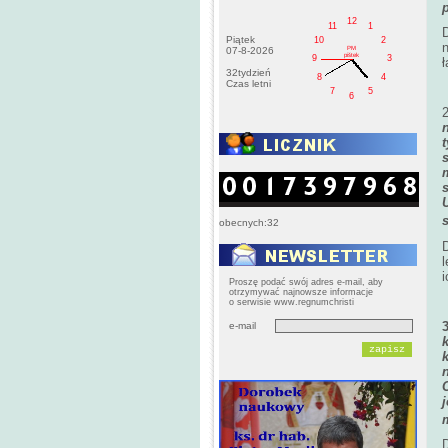
12
11
1
Piątek
10
2
PM
07-8-2026
pištek
9
3
ł
32tydzień
8
4
Czas letni
7
5
6
s
obecnych:32
l
i
Proszę podać swój adres e-mail, aby
otrzymywać najnowsze informacje
o serwisie www.regnumchristi
e-mail