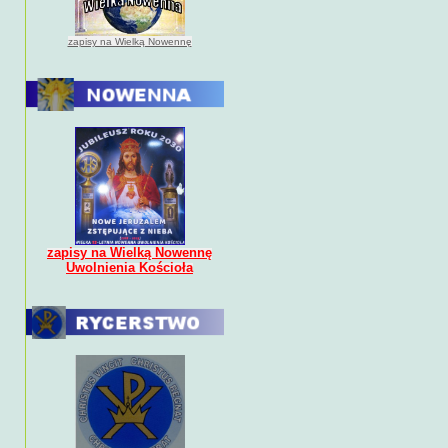
zapisy na Wielką Nowennę
zapisy na Wielką Nowennę
Uwolnienia Kościoła