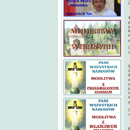
s
z
D
u