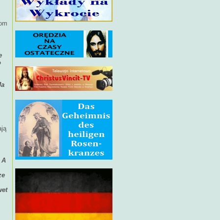
rom
e
o
Ja
ają
 A
ze
wet