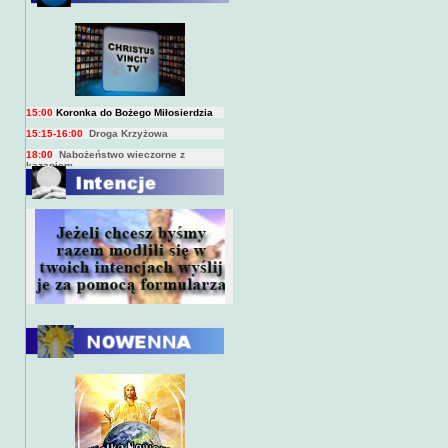
BIEŻĄCY PROGRAM TRANSMISJI
BEZPOŚREDNICH
(na żywo)
7:00
Msza święta
15:00
Koronka do Bożego Miłosierdzia
15:15-16:00
Droga Krzyżowa
18:00
Nabożeństwo wieczorne z
kazaniem
10:00
Niedzielna Msza święta w miarę
możliwości ks. Piotra