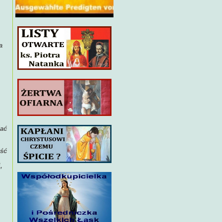
a
ać
ść
,