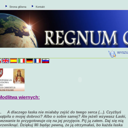
Strona główna
Kontakt
WYSZ
Modlitwa wiernych:
1.
A dlaczego łaska nie miałaby zejść do twego serca (...). Czyżbyś
wątpiła
o mojej dobroci? Albo o sobie samej? Ale jeżeli wzywasz Łaski,
wezwanie to przygotowuje cię na jej przyjęcie. Pij ją zatem. Daj się nią
przeniknąć. Dziękuj Mi będąc pewną, że ją otrzymałaś, bo każda łaska