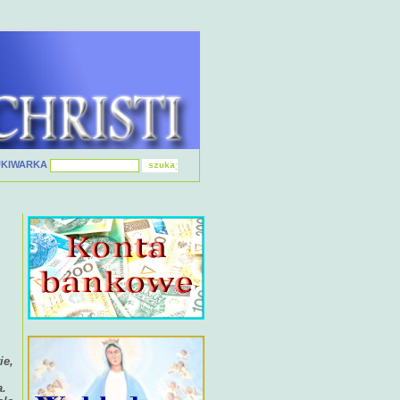
UKIWARKA
ie,
a.