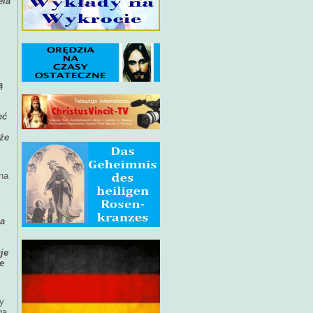
ela
ą
eć
oże
 na
ga
je
e
y
ga.