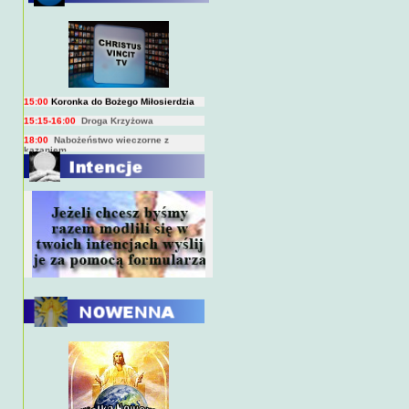
BIEŻĄCY PROGRAM TRANSMISJI
BEZPOŚREDNICH
(na żywo)
7:00
Msza święta
15:00
Koronka do Bożego Miłosierdzia
15:15-16:00
Droga Krzyżowa
18:00
Nabożeństwo wieczorne z
kazaniem
10:00
Niedzielna Msza święta w miarę
możliwości ks. Piotra