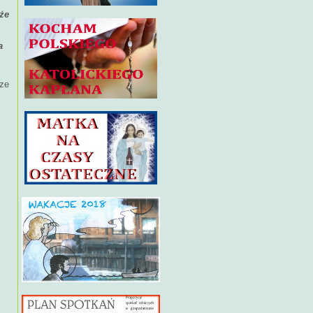
 że
a
 ze