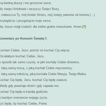
mą biedną duszę i me grzeszne serce.
Wy święci Aniołowie i wszyscy Święci Boży,
 zwłaszcza Ty, mój Aniele Stróżu, mój święty patronie od imienia (...)
rzybądźcie i przygotujcie moje serce,
aby Jezus mógł znaleźć dla siebie godne mieszkanie. Amen.
[7]
Komentarz po Komunii Świętej I:
Kocham Ciebie, Jezu: pomóż mi kochać Cię więcej.
Chciałabym kochać Ciebie, Jezu,
w sposób tak samo czysty, w jaki kochały Ciebie dziewice,
z taką samą mocą, z jaką kochali Ciebie męczennicy,
z taką samą miłością, jaką kochała Ciebie Maryja, Twoja Matka.
Kochać Cię będę, Jezu, kochać Cię będę zawsze.
Wtedy gdy powstaje dzień i gdy zapada noc.
Kochać Cię będę w każdej godzinie,
w każdym momencie mojego życia.
Żyć będę, by kochać Ciebie, Panie.