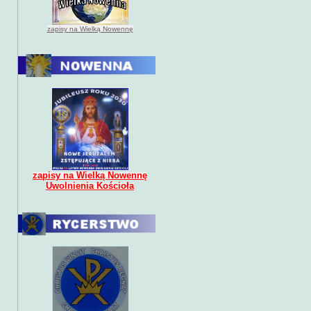
zapisy na Wielką Nowennę
zapisy na Wielką Nowennę
Uwolnienia Kościoła