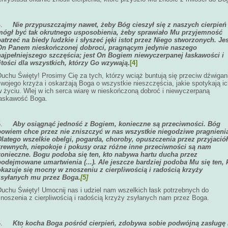
4.
Nie przypuszczajmy nawet, żeby Bóg cieszył się z naszych cierpień 
mógł być tak okrutnego usposobienia, żeby sprawiało Mu przyjemność
patrzeć na biedy ludzkie i słyszeć jęki istot przez Niego stworzonych. Jes
On Panem nieskończonej dobroci, pragnącym jedynie naszego
najpełniejszego szczęścia; jest On Bogiem niewyczerpanej łaskawości i
litości dla wszystkich, którzy Go wzywają
.
[4]
Duchu Święty! Prosimy Cię za tych, którzy wciąż buntują się przeciw dźwigan
wojego krzyża i oskarżają Boga o wszystkie nieszczęścia, jakie spotykają i
w życiu. Wlej w ich serca wiarę w nieskończoną dobroć i niewyczerpaną
łaskawość Boga.
5.
Aby osiągnąć jedność z Bogiem, konieczne są przeciwności. Bóg
bowiem chce przez nie zniszczyć w nas wszystkie niegodziwe pragnieni
Dlatego wszelkie obelgi, pogarda, choroby, opuszczenia przez przyjaciół
krewnych, niepokoje i pokusy oraz różne inne przeciwności są nam
konieczne. Bogu podoba się ten, kto nabywa hartu ducha przez
podejmowane umartwienia (...). Ale jeszcze bardziej podoba Mu się ten, 
okazuje się mocny w znoszeniu z cierpliwością i radością krzyży
zsyłanych mu przez Boga.
[5]
Duchu Święty! Umocnij nas i udziel nam wszelkich łask potrzebnych do
znoszenia z cierpliwością i radością krzyży zsyłanych nam przez Boga.
6.
Kto kocha Boga pośród cierpień, zdobywa sobie podwójną zasługę