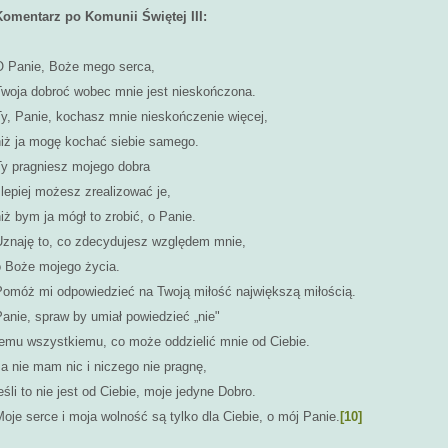
Komentarz po Komunii Świętej III:
O Panie, Boże mego serca,
Twoja dobroć wobec mnie jest nieskończona.
Ty, Panie, kochasz mnie nieskończenie więcej,
niż ja mogę kochać siebie samego.
Ty pragniesz mojego dobra
 lepiej możesz zrealizować je,
iż bym ja mógł to zrobić, o Panie.
Uznaję to, co zdecydujesz względem mnie,
o Boże mojego życia.
Pomóż mi odpowiedzieć na Twoją miłość największą miłością.
anie, spraw by umiał powiedzieć „nie"
temu wszystkiemu, co może oddzielić mnie od Ciebie.
a nie mam nic i niczego nie pragnę,
eśli to nie jest od Ciebie, moje jedyne Dobro.
oje serce i moja wolność są tylko dla Ciebie, o mój Panie.
[10]