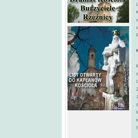
K
z
o
U
t