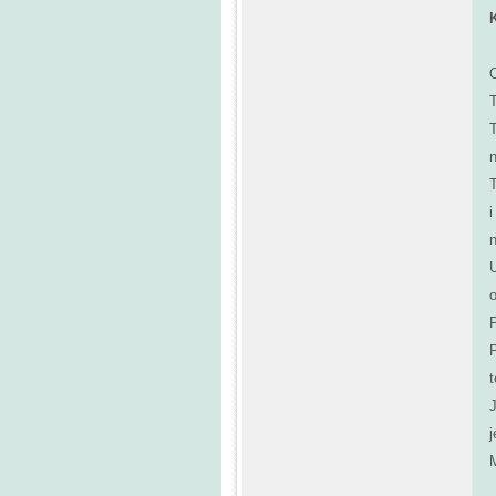
i
n
P
J
j
M