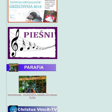
Internetowa, personalna parafia Chrystusa
Króla