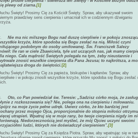
Dzięki próbie cierpienia - stwierdza ten Święty - w Kościele Bożym oddzi
się plewy od ziarna.
[1]
Duchu Święty! Prosimy Cię za Kościół Święty. Spraw, aby ukazywał swoim
wiernym prawdziwy sens cierpienia i umacniał ich w codziennym dźwiganiu
krzyża.
2.
Nie ma nic milszego Bogu nad duszę cierpliwie i w pokoju znosząc
wszystkie krzyże, które spodoba się Bogu zesłać na nią. Miłość czyni
miłującego podobnym do osoby umiłowanej. Św. Franciszek Salezy
mówił: Ile ran w ciele Zbawiciela, tyle ust uczących nas, jak mamy cierpi
dla niego. Cała mądrość Świętych polegała na tym, żeby nieustannie i
wytrwale znosić wszelkie cierpienia dla Pana Jezusa; to najkrótsza, a m
najłatwiejsza droga do świętości.
[2]
Duchu Święty! Prosimy Cię za papieża, biskupów i kapłanów. Spraw, aby
ierpliwie i w pokoju znosili wszystkie krzyże, które spodoba się Bogu zesłać
ich.
3.
Oto, co Pan powiedział św. Teresie: „Sadzisz córko moja, że zasłu
płynie z rozkoszowania się? Nie, polega ona na cierpieniu i miłowaniu.
Spójrz na moje życie pełne udręk. Uwierz córko, że kto bardziej jest
kochany przez mojego Ojca, proporcjonalnie do stopnia miłości otrzymu
więcej utrapień. Wpatruj się w moje rany, bo twoje cierpienia nigdy im ni
dorównają. Niedorzecznością jest myśleć, że mój Ojciec uczyni swoimi
przyjaciółmi ludzi, których nie doświadczył cierpieniem".
[3]
Duchu Święty! Prosimy Cię za Księdza Piotra. Spraw, aby wpatrując się w ran
hrystusa ofiarnie znosił cierpienia, które przyszło Mu znosić z miłości do Bo