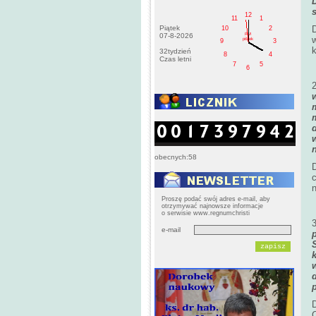
12
11
1
Piątek
10
2
PM
07-8-2026
pištek
9
3
32tydzień
8
4
Czas letni
7
5
6
obecnych:58
c
n
Proszę podać swój adres e-mail, aby
otrzymywać najnowsze informacje
o serwisie www.regnumchristi
e-mail
C