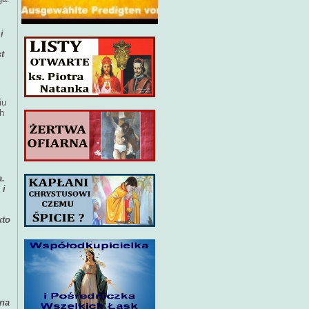
i
t
iu
ch
a.
 i
kto
 na