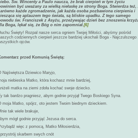
niebo. Św. Wincenty a Paulo naucza, że brak cierpień w tym życiu
powinien być uważany za wielką niełaskę ze strony Boga. Stwierdza też,
zarówno każde zgromadzenie, jak każda osoba pozbawiona cierpienia i
ciesząca się aplauzem tego świata, są bliskie upadku. Z tego samego
powodu św. Franciszek z Asyżu, przeżywając dzień bez znoszenia krzyż
dla Boga, lękał się, że Bóg o nim zapomniał.
[6]
Duchu Święty! Rozpal nasze serca ogniem Twojej Miłości, abyśmy pośród
naszych codziennych cierpień jeszcze bardziej ukochali Boga - Najczulszego
wszystkich ojców.
Komentarz przed Komunią Świętą:
O Najświętsza Dziewico Maryjo,
moja niebieska Matko, która kochasz mnie bardziej,
aniżeli matka na ziemi zdoła kochać swoje dziecko.
Ty tak bardzo pragniesz, abym godnie przyjął Twego Boskiego Syna.
O moja Matko, spójrz, oto jestem Twoim biednym dzieckiem.
nie tak wiele brakuje,
abym mógł godnie przyjąć Jezusa do serca.
Przybądź więc z pomocą, Matko Miłosierdzia,
i przystrój skarbem swych cnót