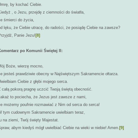
Umrę, by kochać Ciebie.
iedyż , o Jezu, przejdę z ciemności do światła,
e śmierci do życia,
d lęku, że Ciebie utracę, do radości, że posiądę Ciebie na zawsze?
Przyjdź, Panie Jezu!
[8]
Komentarz po Komunii Świętej II:
Mój Boże, wierzę mocno,
że jesteś prawdziwie obecny w Najświętszym Sakramencie ołtarza.
wielbiam Ciebie z głębi mojego serca.
Z całą pokorą pragnę uczcić Twoją świętą obecność.
Jakaż to pociecha, że Jezus jest zawsze z nami,
że możemy poufnie rozmawiać z Nim od serca do serca!
W tym cudownym Sakramencie uwielbiam teraz,
u na ziemi, Twój święty Majestat.
Spraw, abym kiedyś mógł uwielbiać Ciebie na wieki w niebie! Amen.
[9]