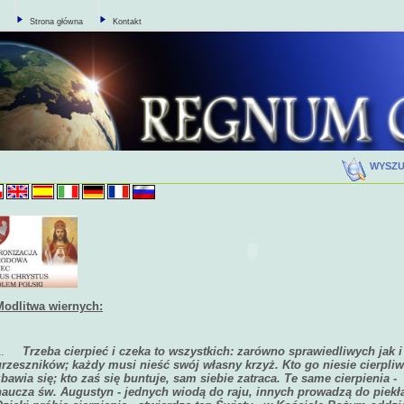
Strona główna
Kontakt
WYSZ
Modlitwa wiernych:
1.
Trzeba cierpieć i czeka to wszystkich: zarówno sprawiedliwych jak i
grzeszników; każdy musi nieść swój własny krzyż. Kto go niesie cierpliw
zbawia się; kto zaś się buntuje, sam siebie zatraca. Te same cierpienia -
naucza św. Augustyn - jednych wiodą do raju, innych prowadzą do piekł