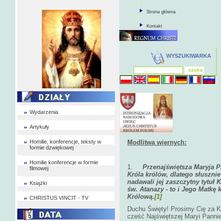
Strona główna
Kontakt
WYSZUKIWARKA
Wydarzenia
Artykuły
Homilie, konferencje, teksty w
Modlitwa wiernych:
formie dzwiękowej
Homilie konferencje w formie
1.
Przenajświętsza Maryja P
filmowej
Króla królów, dlatego słusznie
nadawali jej zaszczytny tytuł K
Książki
św. Atanazy - to i Jego Matkę
Królową.
[1]
CHRISTUS VINCIT - TV
Duchu Święty! Prosimy Cię za Ko
cześć Najświętszej Maryi Pannie