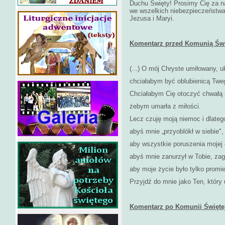
Duchu Święty! Prosimy Cię za n
we wszelkich niebezpieczeństwac
Jezusa i Maryi.
Komentarz przed Komunią Świ
(...) O mój Chryste umiłowany, 
chciałabym być oblubienicą Twe
Chciałabym Cię otoczyć chwałą 
żebym umarła z miłości.
Lecz czuję moją niemoc i dlateg
abyś mnie „przyoblókł w siebie",
aby wszystkie poruszenia mojej 
abyś mnie zanurzył w Tobie, zaga
aby moje życie było tylko promi
Przyjdź do mnie jako Ten, który u
Komentarz po Komunii Świętej