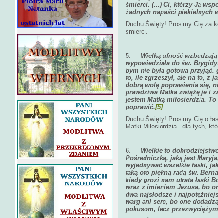
śmierci. (...) Ci, którzy Ją w
żadnych napaści piekielnych 
Duchu Święty! Prosimy Cię za ko
śmierci.
5.
Wielką ufność wzbudzają 
wypowiedziała do św. Brygidy:
bym nie była gotowa przyjąć, 
to, ile zgrzeszył, ale na to, 
dobrą wolę poprawienia się, ni
prawdziwa Matka zwiążę je i za
jestem Matką miłosierdzia. To 
poprawić.
[5]
Duchu Święty! Prosimy Cię o łas
Matki Miłosierdzia - dla tych, k
6.
Wielkie to dobrodziejstw
Pośredniczką, jaką jest Mary
wyjednywać wszelkie łaski, ja
taką oto piękną radą św. Bern
kiedy grozi nam utrata łaski 
wraz z imieniem Jezusa, bo on
dwa najsłodsze i najpotężniej
warg ani serc, bo one dodadzą
pokusom, lecz przezwyciężymy