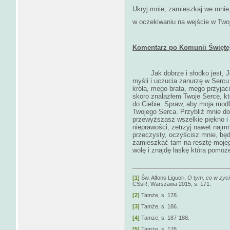
Ukryj mnie, zamieszkaj we mnie
w oczekiwaniu na wejście w Twoj
Komentarz po Komunii Świętej 
Jak dobrze i słodko jest,
myśli i uczucia zanurzę w Serc
króla, mego brata, mego przyjac
skoro znalazłem Twoje Serce, któ
do Ciebie. Spraw, aby moja modli
Twojego Serca. Przybliż mnie do
przewyższasz wszelkie piękno i 
nieprawości, zetrzyj nawet najmn
przeczysty, oczyścisz mnie, będ
zamieszkać tam na resztę moje
wolę i znajdę łaskę która pomoż
[1]
Św. Alfons Liguori,
O tym, co w życi
CSsR, Warszawa 2015, s. 171.
[2]
Tamże, s. 178.
[3]
Tamże, s. 186.
[4]
Tamże, s. 187-188.
[5]
Tamże, s. 176.