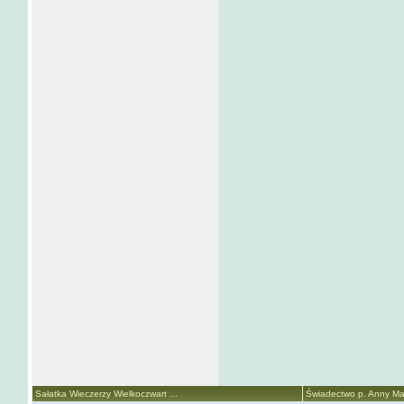
Sałatka Wieczerzy Wielkoczwart ...
Świadectwo p. Anny Mari