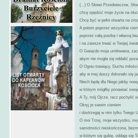
(...) O Słowo Przedwieczne, Sł
chcę spędzić moje życie na słuc
Chcę być w pełni otwarta na zro
A potem poprzez wszystkie ciem
poprzez całą pustkę i własną be
i na zawsze trwać w Twojej świat
O Gwiazdo moja umiłowana, zac
abym nie mogła się oddalić poz
O Ogniu trawiący, Duchu miłości
aby w mej duszy dokonało się j
Niech będę dla Niego jakby no
w którym mógłby ponawiać swoje
A Ty, mój Ojcze, racz pochylić 
Okryj je swoim cieniem
i dostrzegaj w nim tylko Twego
O moi Trzej, moje wszystko, moj
samotności nieskończona, bezm
w którym się gubię, oddaję się To