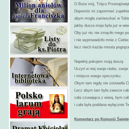
O Boże mój, Trójco Przenajświęt
Dopomóż mi zapomnieć zupełnie
abym mogła zamieszkać w Tobie
jakby dusza moja była już w wie
Oby już nic nie zmąciło mego po
i nie wyprowadziło mnie z Ciebi
lecz niech każda minuta pogrąża
Napełnij pokojem moją duszę.
Uczyń w niej swoje niebo, swoje
i miejsce swego spoczynku.
Obym tam nigdy nie zostawiła C
Lecz abym tam była zawsze cał
cała czuwająca z wiarą, bym cała
i cała była poddana wyłącznie T
Komentarz po Komunii Świętej 