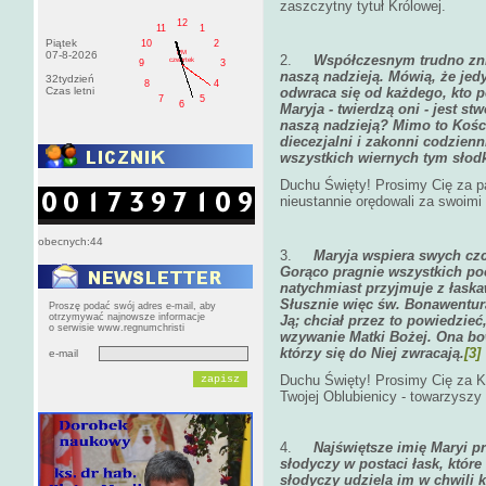
zaszczytny tytuł Królowej.
12
11
1
Piątek
10
2
PM
07-8-2026
2.
Współczesnym trudno zni
czwartek
9
3
naszą nadzieją. Mówią, że jedy
32tydzień
8
4
Czas letni
odwraca się od każdego, kto po
7
5
6
Maryja - twierdzą oni - jest s
naszą nadzieją? Mimo to Kości
diecezjalni i zakonni codzienni
wszystkich wiernych tym słod
Duchu Święty! Prosimy Cię za p
nieustannie orędowali za swoimi 
obecnych:44
3.
Maryja wspiera swych czci
Gorąco pragnie wszystkich poc
natychmiast przyjmuje z łask
Słusznie więc św. Bonawentu
Proszę podać swój adres e-mail, aby
otrzymywać najnowsze informacje
Ją; chciał przez to powiedzieć
o serwisie www.regnumchristi
wzywanie Matki Bożej. Ona bo
którzy się do Niej zwracają.
[3]
e-mail
Duchu Święty! Prosimy Cię za Ks
Twojej Oblubienicy - towarzyszy
4.
Najświętsze imię Maryi pr
słodyczy w postaci łask, któr
słodyczy udziela im w chwili k