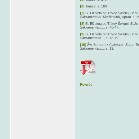
[6]
Tamże, s. 188.
[7]
Bł. Elżbieta od Trójcy Świętej,
Boże 
Sakramentem. Modlitewnik,
oprac. s. 
[8]
Bł. Elżbieta od Trójcy Świętej,
Boże 
Sakramentem...,
s. 46-47.
[9]
Bł. Elżbieta od Trójcy Świętej,
Boże 
Sakramentem...,
s. 48-49.
[10]
Św. Bernard z Clairvaux,
Serce Tw
Sakramentem...,
s. 19
.
Powrót