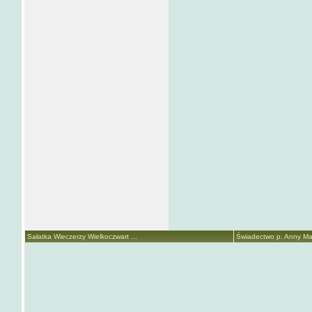
Sałatka Wieczerzy Wielkoczwart ...
Świadectwo p. Anny Mari