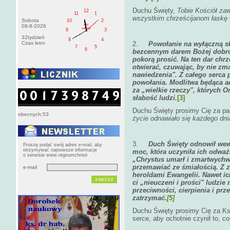
Duchu Święty,
Tobie Kościół za
12
11
1
wszystkim chrześcijanom łaskę 
Sobota
10
2
AM
08-8-2026
sobota
9
3
32tydzień
8
4
Czas letni
2.
Powołanie na wyłączną sł
7
5
6
bezcennym darem Bożej dobroci
pokorą prosić. Na ten dar chrz
otwierać, czuwając, by nie zm
nawiedzenia". Z całego serca p
powołania. Modlitwa będąca ad
za „wielkie rzeczy", których 
słabość ludzi.
[3]
Duchu Święty prosimy Cię za pa
obecnych:53
życie odnawiało się każdego dni
3.
Duch Święty odnowił wew
Proszę podać swój adres e-mail, aby
otrzymywać najnowsze informacje
moc, która uczyniła ich odważ
o serwisie www.regnumchristi
„Chrystus umarł i zmartwychws
przemawiać ze śmiałością. Z 
e-mail
heroldami Ewangelii. Nawet ich
ci „nieuczeni i prości" ludzi
przeciwności, cierpienia i prz
zatrzymać.
[5]
Duchu Święty prosimy Cię za Ks
serce, aby ochotnie czynił to, c