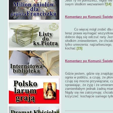
Jeśli Ty mi pomożesz, nigdy nie 
swym słodkim wezwaniem?
[14]
Komentarz po Komunii Świętej 
Co więcej mógł zrobić dla
teraz prawa wymagać wszystkiego
dobrze dają się odczuć rany Jez
słodkim zniewoleniem, że chciał
tylko uniesienia: najżarliwszego,
kochać.
[15]
Komentarz po Komunii Świętej 
Gdzie jestem, gdzie się znajduj
ognia w pobliżu, a czuję, że pł
czuję się mocno przywiązana; cz
sprawiając, że żyję i że umieram
zamieniłabym jednak żadną miarą
Nigdy się nie zatrzymuję; chci
krzyczeć: kochajcie samego tyl