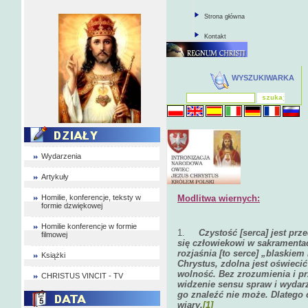
Strona główna
Kontakt
WYSZUKIWARKA
Wydarzenia
Artykuły
Homilie, konferencje, teksty w
Modlitwa wiernych:
formie dzwiękowej
Homilie konferencje w formie
1.
Czystość [serca] jest pr
filmowej
się człowiekowi w sakramenta
rozjaśnia [to serce] „blaskiem
Książki
Chrystus, zdolna jest oświeci
wolność. Bez zrozumienia i pr
CHRISTUS VINCIT - TV
widzenie sensu spraw i wydarz
go znaleźć nie może. Dlatego 
wiary.
[1]