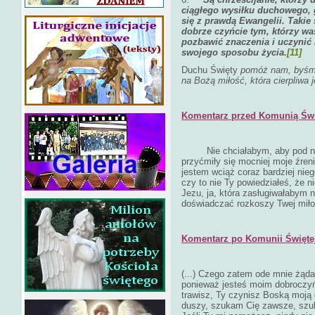
ciągłego wysiłku duchowego, 
się z prawdą Ewangelii. Takie 
dobrze czyńcie tym, którzy was
pozbawić znaczenia i uczynić 
swojego sposobu życia.
[11]
Duchu Święty
pomóż nam, byśmy 
na Bożą miłość, która cierpliwa 
Komentarz przed Komunią Świ
Nie chciałabym, aby pod 
przyćmiły się mocniej moje źreni
jestem wciąż coraz bardziej nie
czy to nie Ty powiedziałeś, że n
Jezu, ja, która zasługiwałabym n
doświadczać rozkoszy Twej miło
Komentarz po Komunii Świętej
(...)
Czego zatem ode mnie żąda
ponieważ jesteś moim dobroczy
trawisz, Ty czynisz Boską moją 
duszy, szukam Cię zawsze, szuka