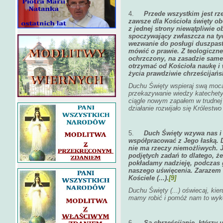
4.
Przede wszystkim jest rz
zawsze dla Kościoła święty ob
z jednej strony niewątpliwie 
spoczywający zwłaszcza na ty
wezwanie do posługi duszpaste
mówić o prawie. Z teologiczn
ochrzczony, na zasadzie same
otrzymać od Kościoła naukę i
życia prawdziwie chrześcijańs
Duchu Święty wspieraj swą mocą
przekazywanie wiedzy katechetyc
ciągle nowym zapałem w trudnej 
działanie rozwijało się Królestw
5.
Duch Święty wzywa nas i 
współpracować z Jego łaską. 
nie ma rzeczy niemożliwych. 
podjętych zadań to dlatego, ż
pokładamy nadzieję, podczas 
naszego uświęcenia. Zarazem 
Kościele (...).
[9]
Duchu Święty (...) oświecaj, kie
mamy robić i pomóż nam to wyk
6.
Są chrześcijanie, którzy