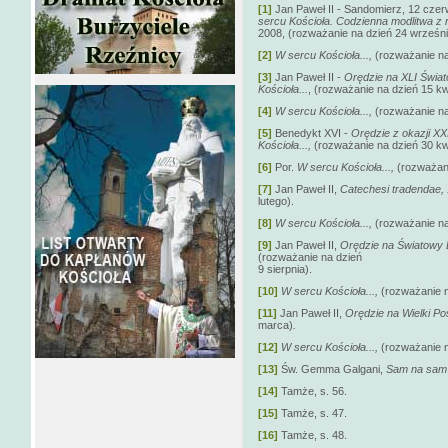
[1]
Jan Paweł II - Sandomierz, 12 cze
sercu Kościoła. Codzienna modlitwa z 
2008, (rozważanie na dzień 24 wrześni
[2]
W sercu Kościoła...,
(rozważanie na
[3]
Jan Paweł II -
Orędzie na XLI Świat
Kościoła...
, (rozważanie na dzień 15 kw
[4]
W sercu Kościoła...,
(rozważanie na
[5]
Benedykt XVI -
Orędzie z okazji XX
Kościoła...,
(rozważanie na dzień 30 kw
[6]
Por.
W sercu Kościoła...,
(rozważan
[7]
Jan Paweł II,
Catechesi tradendae,
lutego).
[8]
W sercu Kościoła...,
(rozważanie na
[9]
Jan Paweł II,
Orędzie na Światowy 
(rozważanie na dzień
9 sierpnia).
[10]
W sercu Kościoła...,
(rozważanie n
[11]
Jan Paweł II,
Orędzie na Wielki Po
marca)
.
[12]
W sercu Kościoła...,
(rozważanie n
[13]
Św. Gemma Galgani,
Sam na sam
[14]
Tamże, s. 56.
[15]
Tamże, s. 47.
[16]
Tamże, s. 48.