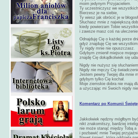
moim jedynym Przyjacielem.
Ty uczestniczysz we wszystkich
Bierzesz je na siebie,
Ty wiesz jak obrócić je w błogos
Słuchasz mnie z największą dob
kiedy powierzam Tobie wszystki
i zawsze masz coś na uleczenie
Odnajduję Cię o każdej porze dn
gdyż znajduję Cię we wszystkim
Ty nigdy mnie nie opuszczasz.
Gdybym zmienił miejsce mojego
znajdę Cię dokądkolwiek się ud
Nigdy nie nużysz się słuchanie
Nigdy nie męczy Cię świadczeni
Jestem pewny Twojej dla mnie mi
gdybym tylko Cię kochał.
Moje ziemskie dobra nie mają dla
a użyczając mi Swoich nigdy nie
Komentarz po Komunii Świętej 
Jakkolwiek nędzny mógłbym być
nikt znakomitszy, bardziej inteli
nie może stanąć między Tobą a
i pozbawić mnie Twojej przyjaźni
Nawet śmierć, która oddziela nas