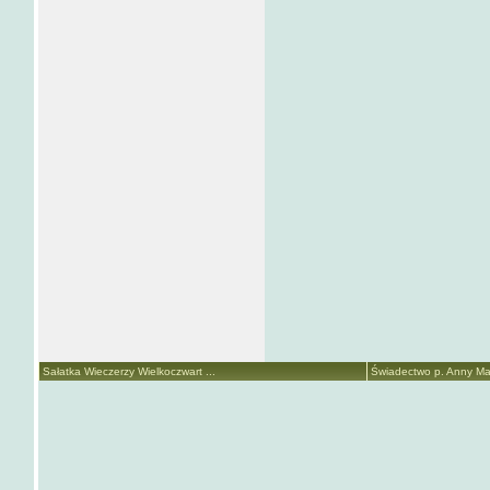
Sałatka Wieczerzy Wielkoczwart ...
Świadectwo p. Anny Mari