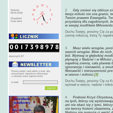
12
11
1
2.
Gdy zmieni się oblicze zi
Sobota
10
2
PM
08-8-2026
twoja miłość nie zna granic, t
sobota
9
3
Twoim prawem Ewangelia. Twoj
32tydzień
8
4
Czas letni
przystanią dla zagubionych,
7
5
6
w swojej modlitwie Miłosierdzi
Duchu Święty, prosimy Cię za pa
ziemię miłością, którą Ty napełn
3.
Masz wielu wrogów, poni
swoich wrogów. Mów do nich ję
ból. Wytrwaj w głębokiej modli
obecnych:67
płynącej z Nadziei i w Miłości
napełnią ziemię, cała planeta
ignorancję i nienawiść, a smu
Nienawiść i nierozumność prz
Proszę podać swój adres e-mail, aby
otrzymywać najnowsze informacje
w wierze i miłości.
[3]
o serwisie www.regnumchristi
Duchu Święty, prosimy Cię za K
e-mail
wytrwał w wierze, nadziei i miłoś
4.
Podnieś Krzyż Chrystusa,
na tych, którzy cię wyśmiewają
ani nie skarż się z tymi, któr
nie tworzy historii zbawienia,
Niebios nie pomoże ci wejść d