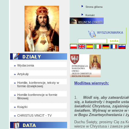
Strona główna
Kontakt
WYSZUKIWARKA
Wydarzenia
Artykuły
Homilie, konferencje, teksty w
Modlitwa wiernych:
formie dzwiękowej
Homilie konferencje w formie
1.
Módl się, aby zatwardzia
filmowej
się, a katastrofy i tragedie us
światłość Chrystusa, zajaśnie
Książki
światłem. Wytrwaj w wierze w C
w Bogu Zmartwychwstania i ży
CHRISTUS VINCIT - TV
Duchu Święty, prosimy Cię za Ko
wierze w Chrystusa i zawsze pok