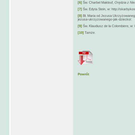
[6]
Św. Charbel Maklouf,
Orędzia z Ni
[7]
Św. Edyta Stein, w: http://skarbykos
[8]
Bł. Maria od Jezusa Ukrzyżowanego, 
jezusa-ukrzyzowanego-jak-dziecko/.
[9]
Św. Klaudiusz de la Colombiere, w: h
[10]
Tamże.
Powrót