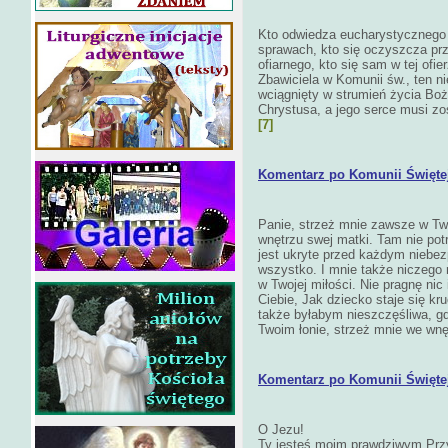
Kto odwiedza eucharystycznego 
sprawach, kto się oczyszcza prz
ofiarnego, kto się sam w tej ofi
Zbawiciela w Komunii św., ten ni
wciągnięty w strumień życia Bo
Chrystusa, a jego serce musi z
[7]
Komentarz po Komunii Świętej
Panie, strzeż mnie zawsze w Twoj
wnętrzu swej matki. Tam nie potr
jest ukryte przed każdym niebe
wszystko. I mnie także niczego n
w Twojej miłości. Nie pragnę nic
Ciebie, Jak dziecko staje się kr
także byłabym nieszczęśliwa, g
Twoim łonie, strzeż mnie we wnę
Komentarz po Komunii Świętej 
O Jezu!
Ty jesteś moim prawdziwym Przy