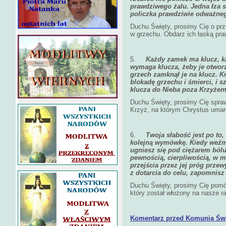
prawdziwego żalu. Jedna łza s
policzka prawdziwie odważneg
Duchu Święty, prosimy Cię o prz
w grzechu. Obdarz ich łaską pra
5.
Każdy zamek ma klucz, ka
wymaga klucza, żeby je otworz
grzech zamknął je na klucz. Kr
blokadę grzechu i śmierci, i 
klucza do Nieba poza Krzyże
Duchu Święty, prosimy Cię spra
Krzyż, na którym Chrystus umarł
6.
Twoja słabość jest po to,
kolejną wymówkę. Kiedy weźmi
ugniesz się pod ciężarem bólu
pewnością, cierpliwością, w m
przejścia przez jej próg prze
z dotarcia do celu, zapomnisz 
Duchu Święty, prosimy Cię pom
który został włożony na nasze r
Komentarz przed Komunią Świ