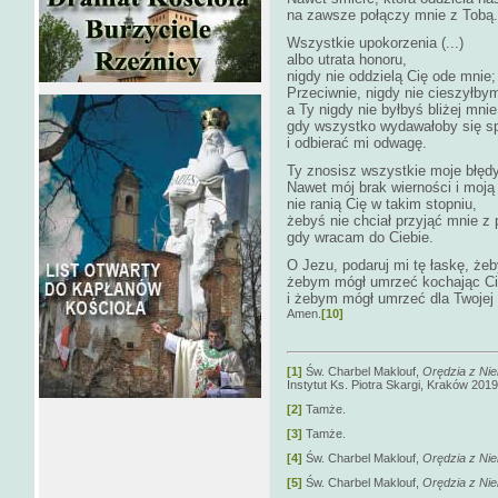
na zawsze połączy mnie z Tobą.
Wszystkie upokorzenia (...)
albo utrata honoru,
nigdy nie oddzielą Cię ode mnie;
Przeciwnie, nigdy nie cieszyłbym
a Ty nigdy nie byłbyś bliżej mnie
gdy wszystko wydawałoby się sp
i odbierać mi odwagę.
Ty znosisz wszystkie moje błędy
Nawet mój brak wierności i moj
nie ranią Cię w takim stopniu,
żebyś nie chciał przyjąć mnie z
gdy wracam do Ciebie.
O Jezu, podaruj mi tę łaskę, że
żebym mógł umrzeć kochając C
i żebym mógł umrzeć dla Twojej 
Amen.
[10]
[1]
Św. Charbel Maklouf,
Orędzia z Ni
Instytut Ks. Piotra Skargi, Kraków 2019,
[2]
Tamże.
[3]
Tamże.
[4]
Św. Charbel Maklouf,
Orędzia z Ni
[5]
Św. Charbel Maklouf,
Orędzia z Ni