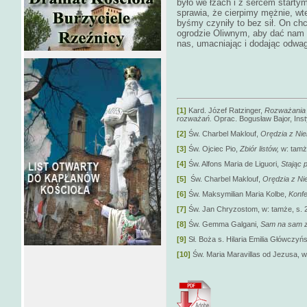
było we łzach i z sercem starty
sprawia, że cierpimy mężnie, wt
byśmy czyniły to bez sił. On ch
ogrodzie Oliwnym, aby dać nam 
nas, umacniając i dodając odwagi 
[1]
Kard. Józef Ratzinger,
Rozważania D
rozważań.
Oprac. Bogusław Bajor, Insty
[2]
Św. Charbel Maklouf,
Orędzia z Ni
[3]
Św. Ojciec Pio,
Zbiór listów,
w: tamż
[4]
Św. Alfons Maria de Liguori,
Stając 
[5]
Św. Charbel Maklouf,
Orędzia z Ni
[6]
Św. Maksymilian Maria Kolbe,
Konfe
[7]
Św. Jan Chryzostom, w: tamże, s. 
[8]
Św. Gemma Galgani,
Sam na sam 
[9]
Sł. Boża s. Hilaria Emilia Główczyńs
[10]
Św. Maria Maravillas od Jezusa, w: