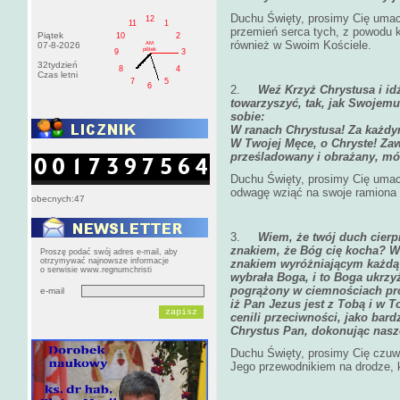
Duchu Święty, prosimy Cię umacni
12
11
1
przemień serca tych, z powodu k
Piątek
10
2
również w Swoim Kościele.
AM
07-8-2026
pištek
9
3
32tydzień
8
4
Czas letni
7
5
6
2.
Weź Krzyż Chrystusa i id
towarzyszyć, tak, jak Swojem
sobie:
W ranach Chrystusa! Za każdy
W Twojej Męce, o Chryste! Za
prześladowany i obrażany, mó
Duchu Święty, prosimy Cię umacn
odwagę wziąć na swoje ramiona 
obecnych:47
3.
Wiem, że twój duch cierpi
znakiem, że Bóg cię kocha? Wie
Proszę podać swój adres e-mail, aby
otrzymywać najnowsze informacje
znakiem wyróżniającym każdą 
o serwisie www.regnumchristi
wybrała Boga, i to Boga ukrz
pogrążony w ciemnościach prób
e-mail
iż Pan Jezus jest z Tobą i w 
cenili przeciwności, jako bard
Chrystus Pan, dokonując nasz
Duchu Święty, prosimy Cię czuw
Jego przewodnikiem na drodze, k