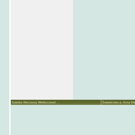
Sałatka Wieczerzy Wielkoczwart ...
Świadectwo p. Anny Mari