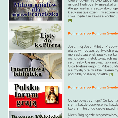
Ciebie, gdyby nie było więcej ob
miłość! I gdybyś Ty mieszkał tyl
Ale jak wielkich rzeczy dokonuje
kiedy nastaje dzień, i wieczorem
chwili będę Cię zawsze kochać,
[8]
Komentarz po Komunii Świętej 
Jezu, mój Jezu, Miłości Przedwi
ufając w moc zasług Twoich pragn
morzach, ziarenek piasku na kuli
różnorodnych istot, żyjących na 
serc, żeby Cię miłować taką mił
Ojca Niebieskiego. O Miłości, M
nie myślą o tej wielkiej tajemnic
pod nikłą postacią opłatka.
[9]
Komentarz po Komunii Świętej 
Co cię powstrzymuje? Co kocha
się na każde poświęcenie, każde
który z miłości do ciebie przed n
Niech Bóg będzie błogosławiony,