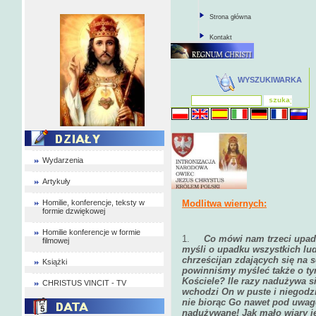
Strona główna
Kontakt
WYSZUKIWARKA
Wydarzenia
Artykuły
Homilie, konferencje, teksty w
Modlitwa wiernych:
formie dzwiękowej
Homilie konferencje w formie
1.
Co mówi nam trzeci upa
filmowej
myśli o upadku wszystkich lud
chrześcijan zdających się na 
Książki
powinniśmy myśleć także o ty
Kościele? Ile razy nadużywa s
CHRISTUS VINCIT - TV
wchodzi On w puste i niegodzi
nie biorąc Go nawet pod uwagę
nadużywane! Jak mało wiary jes