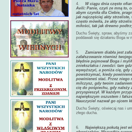
4.
W ciągu dnia często ofiar
Avili: Panie, czyń ze mną to, 
abym czyniła dla Ciebie, prag
jak najczęściej akty strzelist
często mówiła, że akty strzeli
miłości, tak jak drewno podtr
Duchu Święty, spraw, abyśmy za
poddawali się działaniu Boga w 
5.
Zamiarem diabła jest zaf
zafałszowanie również twojeg
błędnie pojmował Boga i mylił
zniekształca i zwodzi: tam gdz
wywyższyć, a poniża cię, gdy 
powstrzymać, kiedy powinieneś
powinieneś stać. Przez niego 
milczysz, gdy twoim zadaniem
cię do pośpiechu, gdy należy z
przyspieszył. W każdym przypa
największym oszustem i fałsz
Nauczyciel nazwał go ojcem 
Duchu Święty, oświecaj nas i u
złego ducha.
6.
Największą pokutą jest w
obowiązków. Wszystkie surowe 