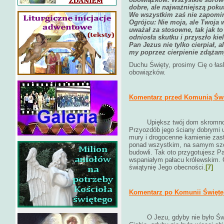
dobre, ale najważniejszą pokut
We wszystkim zaś nie zapomi
Ogrójcu: Nie moja, ale Twoja w
uważał za stosowne, tak jak t
odniosła skutku i przyszło ki
Pan Jezus nie tylko cierpiał, 
my poprzez cierpienie zdąża
Duchu Święty, prosimy Cię o ła
obowiązków.
Komentarz przed Komunią Świ
Upiększ twój dom skromnośc
Przyozdób jego ściany dobrymi
mury i drogocenne kamienie zast
ponad wszystkim, na samym szcz
budowli. Tak oto przygotujesz 
wspaniałym pałacu królewskim. O
świątynię Jego obecności.
[7]
Komentarz po Komunii Świętej
O Jezu, gdyby nie było Św