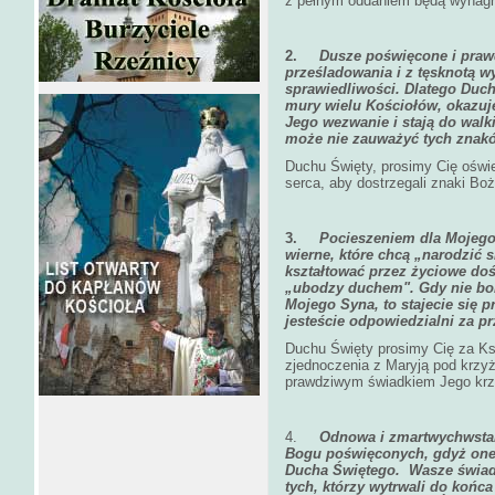
z pełnym oddaniem będą wynagr
2.
Dusze poświęcone i praw
prześladowania i z tęsknotą w
sprawiedliwości. Dlatego Duch
mury wielu Kościołów, okazuj
Jego wezwanie i stają do walki
może nie zauważyć tych znakó
Duchu Święty, prosimy Cię oświe
serca, aby dostrzegali znaki Boż
3.
Pocieszeniem dla Mojego
wierne, które chcą „narodzić s
kształtować przez życiowe dośw
„ubodzy duchem". Gdy nie boi
Mojego Syna, to stajecie się 
jesteście odpowiedzialni za p
Duchu Święty prosimy Cię za Ks
zjednoczenia z Maryją pod krzyż
prawdziwym świadkiem Jego krz
4.
Odnowa i zmartwychwstan
Bogu poświęconych, gdyż one
Ducha Świętego. Wasze świade
tych, którzy wytrwali do końc