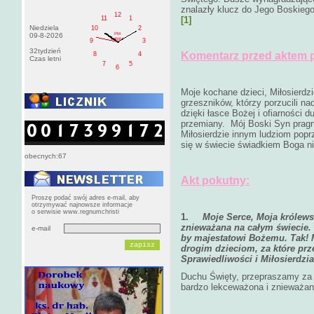
znalazły klucz do Jego Boskiego
12
11
1
[1]
Niedziela
10
2
PM
09-8-2026
sobota
9
3
32tydzień
Komentarz przed aktem 
8
4
Czas letni
7
5
6
Moje kochane dzieci, Miłosierdz
grzeszników, którzy porzucili na
dzięki łasce Bożej i ofiarności 
przemiany. Mój Boski Syn pragn
Miłosierdzie innym ludziom poprz
się w świecie świadkiem Boga n
obecnych:67
Akt pokutny:
Proszę podać swój adres e-mail, aby
otrzymywać najnowsze informacje
o serwisie www.regnumchristi
1.
Moje Serce, Moja królews
znieważana na całym świecie.
e-mail
by majestatowi Bożemu. Tak! 
drogim dzieciom, za które pr
Sprawiedliwości i Miłosierdzia
Duchu Święty, przepraszamy za 
bardzo lekceważona i znieważan