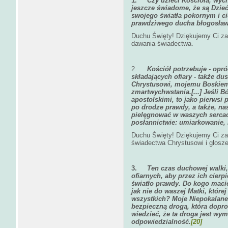
1.
Czy dzieci Kościoła, wyc
jeszcze świadome, że są Dzie
swojego światła pokornym i 
prawdziwego ducha błogosław
Duchu Święty! Dziękujemy Ci za
dawania świadectwa.
2.
Kościół potrzebuje - opr
składających ofiary - także d
Chrystusowi, mojemu Boskiemu
zmartwychwstania.[...] Jeśli B
apostolskimi, to jako pierwsi
po drodze prawdy, a także, naś
pielęgnować w waszych sercac
posłannictwie: umiarkowanie, 
Duchu Święty! Dziękujemy Ci za
świadectwa Chrystusowi i głosz
3.
Ten czas duchowej walki
ofiarnych, aby przez ich cierpi
światło prawdy. Do kogo macie
jak nie do waszej Matki, której
wszystkich? Moje Niepokalane 
bezpieczną drogą, która dopr
wiedzieć, że ta droga jest wy
odpowiedzialność.
[20]