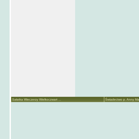
Sałatka Wieczerzy Wielkoczwart ...
Świadectwo p. Anny Mari