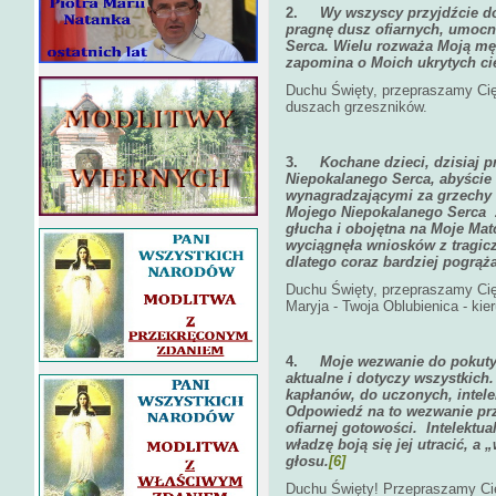
2.
Wy wszyscy przyjdźcie do 
pragnę dusz ofiarnych, umocni
Serca. Wielu rozważa Moją mękę
zapomina o Moich ukrytych ci
Duchu Święty, przepraszamy Cię 
duszach grzeszników.
3.
Kochane dzieci, dzisiaj 
Niepokalanego Serca, abyście 
wynagradzającymi za grzechy ś
Mojego Niepokalanego Serca z
głucha i obojętna na Moje Mat
wyciągnęła wniosków z tragic
dlatego coraz bardziej pogrąż
Duchu Święty, przepraszamy Cię
Maryja - Twoja Oblubienica - kier
4.
Moje wezwanie do pokuty,
aktualne i dotyczy wszystkich
kapłanów, do uczonych, intele
Odpowiedź na to wezwanie prz
ofiarnej gotowości. Intelektu
władzę boją się jej utracić, a
głosu.
[6]
Duchu Święty! Przepraszamy Cię 