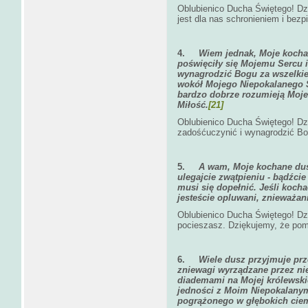
Oblubienico Ducha Świętego! Dz
jest dla nas schronieniem i bez
4.
Wiem jednak, Moje kochan
poświęciły się Mojemu Sercu 
wynagrodzić Bogu za wszelkie
wokół Mojego Niepokalanego S
bardzo dobrze rozumieją Moje
Miłość.
[21]
Oblubienico Ducha Świętego! Dz
zadośćuczynić i wynagrodzić Bo
5.
A wam, Moje kochane dusz
ulegajcie zwątpieniu - bądźci
musi się dopełnić. Jeśli koch
jesteście opluwani, znieważan
Oblubienico Ducha Świętego! Dz
pocieszasz. Dziękujemy, że po
6.
Wiele dusz przyjmuje pr
zniewagi wyrządzane przez ni
diademami na Mojej królewskie
jedności z Moim Niepokalanym
pogrążonego w głębokich cie