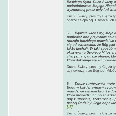
Boskiego Syna. Duch Święty w
pośrednictwem Mojego Niepoka
wyznawaną przez cały lud wie
Duchu Święty, prosimy Cię za tyc
ofierze całopalnej. Uświęcaj ich
5.
Bądźcie więc i wy, Moje d
ponieważ ono przywraca czło
rodzaju ludzkiego prawdziwe 
się od uwierzenia, że Bóg jest
także kochali. W taki sposób 
okazywaniu Swojego Miłosier
charyzmaty, dusze ofiarne, kt
która dokonuje się w Sprawied
Duchu Święty, prosimy Cię za ty
aby uwierzyli, że Bóg jest Miłośc
6.
Dusze zawierzenia, moje 
Bogu w każdej sytuacji życiow
prawdziwe świadectwo. Te dus
która prowadzi ich po ścieżkac
gdy z ufnością, szczerością i 
naszej Rodziny. Jego odpowied
[15]
Duchu Święty, prosimy Cię za n