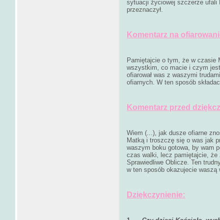
sytuacji życiowej szczerze ufali 
przeznaczył.
Komentarz na ofiarowani
Pamiętajcie o tym, że w czasie 
wszystkim, co macie i czym jest
ofiarował was z waszymi trudami 
ofiarnych. W ten sposób składaci
Komentarz przed dziękc
Wiem (...), jak dusze ofiarne z
Matką i troszczę się o was jak 
waszym boku gotowa, by wam pom
czas walki, lecz pamiętajcie, ż
Sprawiedliwe Oblicze. Ten trudn
w ten sposób okazujecie waszą 
Dziękczynienie: