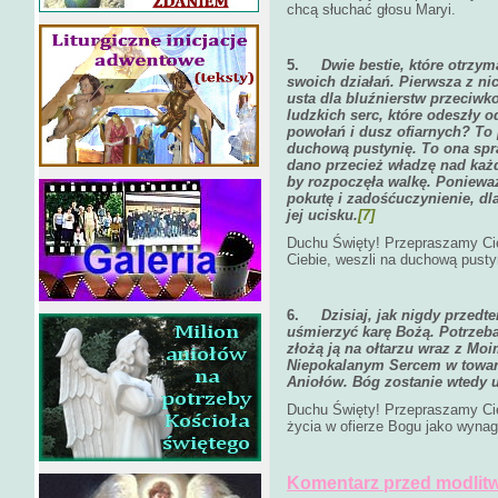
chcą słuchać głosu Maryi.
5.
Dwie bestie, które otrz
swoich działań. Pierwsza z ni
usta dla bluźnierstw przeciwko
ludzkich serc, które odeszły o
powołań i dusz ofiarnych? To
duchową pustynię. To ona spr
dano przecież władzę nad każ
by rozpoczęła walkę. Poniewa
pokutę i zadośćuczynienie, dl
jej ucisku.
[7]
Duchu Święty! Przepraszamy Cię 
Ciebie, weszli na duchową pusty
6.
Dzisiaj, jak nigdy przedt
uśmierzyć karę Bożą. Potrzeba 
złożą ją na ołtarzu wraz z M
Niepokalanym Sercem w towarz
Aniołów. Bóg zostanie wtedy 
Duchu Święty! Przepraszamy Cię
życia w ofierze Bogu jako wynag
Komentarz przed modlitw