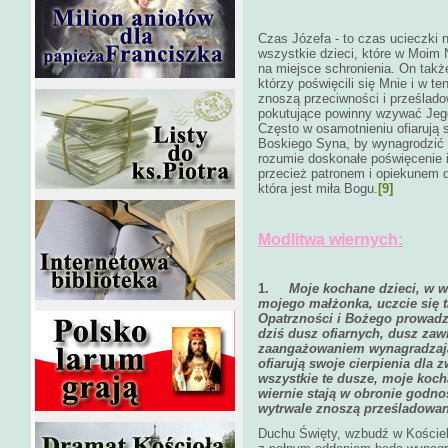
Czas Józefa - to czas ucieczki 
wszystkie dzieci, które w Moim
na miejsce schronienia. On tak
którzy poświęcili się Mnie i w te
znoszą przeciwności i prześlado
pokutujące powinny wzywać Jego 
Często w osamotnieniu ofiarują 
Boskiego Syna, by wynagrodzić 
rozumie doskonałe poświęcenie i 
przecież patronem i opiekunem d
która jest miła Bogu.
[9]
Modlitwa wiernych:
1.
Moje kochane dzieci, w 
mojego małżonka, uczcie się t
Opatrzności i Bożego prowadz
dziś dusz ofiarnych, dusz zaw
zaangażowaniem wynagradzają 
ofiarują swoje cierpienia dla
wszystkie te dusze, moje koch
wiernie stają w obronie godn
wytrwale znoszą prześladowan
Duchu Święty, wzbudź w Kościele