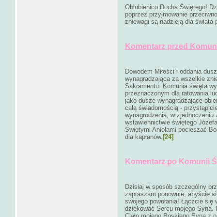
Oblubienico Ducha Świętego! Dzi
poprzez przyjmowanie przeciwno
zniewagi są nadzieją dla świata
Komentarz przed Komuni
Dowodem Miłości i oddania dusz
wynagradzająca za wszelkie zni
Sakramentu. Komunia święta wy
przeznaczonym dla ratowania lud
jako dusze wynagradzające obier
całą świadomością - przystąpici
wynagrodzenia, w zjednoczeniu
wstawiennictwie świętego Józefa
Świętymi Aniołami pocieszać Bog
dla kapłanów.
[24]
Komentarz po Komunii Św
Dzisiaj w sposób szczególny pr
zapraszam ponownie, abyście się
swojego powołania! Łączcie się 
dziękować Sercu mojego Syna. Idź
Ciało mojego Boskiego Syna z na