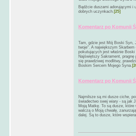
Bądźcie duszami adorującymi i 
dobrych uczynkach.
[25]
Komentarz po Komunii Świ
Tam, gdzie jest Mój Boski Syn, 
twoje". A największym Skarbem 
pokutujących jest właśnie Boski
Najświętszy Sakrament, pragnę 
się prawdziwej modlitwy, prawd
Boskim Sercem Mojego Syna.
[2
Komentarz po Komunii Świ
Najmilsze są mi dusze ciche, pok
świadectwo swej wiary - są jak J
Moją Matkę. To są dusze, które 
walczą o Moją chwałę, zanurzają
dalej. Są to dusze, które wspier