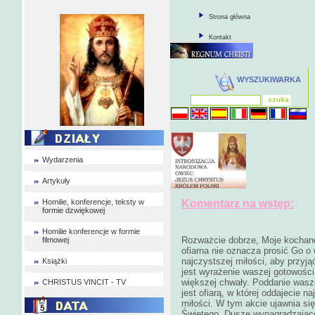
Strona główna
Kontakt
WYSZUKIWARKA
Wydarzenia
Artykuły
Homilie, konferencje, teksty w
Komentarz na wstęp:
formie dzwiękowej
Homilie konferencje w formie
Rozważcie dobrze, Moje kochane
filmowej
ofiarna nie oznacza prosić Go o w
najczystszej miłości, aby przyj
Książki
jest wyrażenie waszej gotowości
większej chwały. Poddanie wasz
CHRISTUS VINCIT - TV
jest ofiarą, w której oddajecie
miłości. W tym akcie ujawnia si
Świętego. Dusze wynagradzające