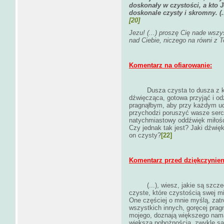
doskonały w czystości, a kto 
doskonale czysty i skromny. (.
[20]
Jezu! (...) proszę Cię nade wszy
nad Ciebie, niczego na równi z To
Komentarz na ofiarowanie:
Dusza czysta to dusza z kr
dźwięcząca, gotowa przyjąć i odz
pragnąłbym, aby przy każdym ud
przychodzi poruszyć wasze serca
natychmiastowy oddźwięk miłości
Czy jednak tak jest? Jaki dźwię
on czysty?
[22]
Komentarz przed dziękczynie
(...), wiesz, jakie są sz
czyste, które czystością swej m
One częściej o mnie myślą, zatr
wszystkich innych, goręcej pragn
mojego, doznają większego nam
większą pobożnością, zwykle są 