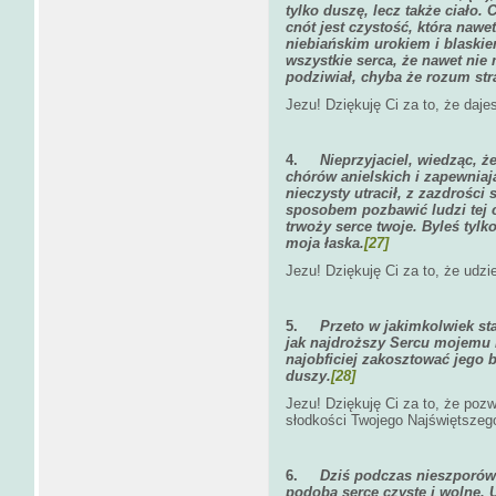
tylko duszę, lecz także ciało.
cnót jest czystość, która naw
niebiańskim urokiem i blaskie
wszystkie serca, że nawet nie 
podziwiał, chyba że rozum stra
Jezu! Dziękuję Ci za to, że daje
4.
Nieprzyjaciel, wiedząc, ż
chórów anielskich i zapewniaj
nieczysty utracił, z zazdrości
sposobem pozbawić ludzi tej cno
trwoży serce twoje. Byleś tylk
moja łaska.
[27]
Jezu! Dziękuję Ci za to, że udzi
5.
Przeto w jakimkolwiek sta
jak najdroższy Sercu mojemu i 
najobficiej zakosztować jego b
duszy.
[28]
Jezu! Dziękuję Ci za to, że poz
słodkości Twojego Najświętszeg
6.
Dziś podczas nieszporów 
podoba serce czyste i wolne. 