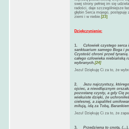
swej strony pełniej im się udziel
radości, daje szczególniejsze ł
głębin Serca mojego, postępuję z
ziemi i w niebie.
[23]
Dziękczynienie:
1.
Człowiek czystego serca i
sanktuarium samego Boga i pouf
Czystość chroni przed tyranią 
całego człowieka niebiańską r
wybranych.
[24]
Jezu! Dziękuję Ci za to, że wybr
2.
Jezu najczystszy, któreg
ojciec, a nieodłącznym orszaki
pozostanę czysty, a gdy Cię 
wiekuiste dzięki, że uchronił
cielesnej, a zapaliłeś umiłowa
miłują, idą za Tobą, Barankie
Jezu! Dziękuję Ci za to, że zapa
3.
Przedziwna to cnota, (...