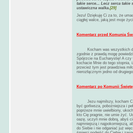
takie serce... Lecz serca takie
ustawiczna walka.
[29]
Jezu! Dziękuję Ci za to, że umac
ciągłej walce, jaką jest moje życ
Komentarz przed Komunią Świ
Kocham was wszystkich do 
zgodnie z prawdą mogę powiedzi
Spójrzcie na Eucharystię! A cz
kochacie Mnie do tego stopnia, i
przecież tym jest prawdziwa mił
nierozłącznym jedno od drugiego
Komentarz po Komunii Świętej
Jezu najmilszy, kocham C
być gorliwsza, pobożniejsza i pe
poprzeze mnie uwielbiony, ukoch
kto Cię pragnie, nie umie żyć. 
oazę, uczyń mnie dobrą, abyś ci
najmniejszą i najpokorniejszą, 
do Siebie i nie odganiać już wi
śmierci podejść do Ciebie i zasp