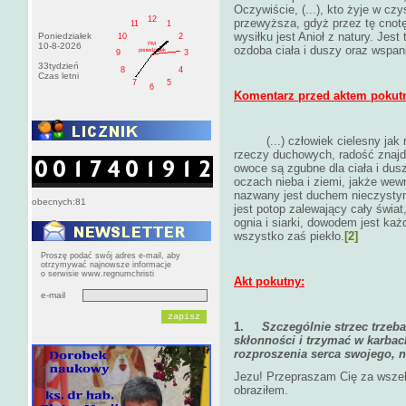
Oczywiście, (...), kto żyje w czy
12
przewyższa, gdyż przez tę cnot
11
1
wysiłku jest Anioł z natury. Jest 
Poniedziałek
10
2
PM
10-8-2026
ozdoba ciała i duszy oraz wspan
poniedziałek
9
3
33tydzień
8
4
Czas letni
7
5
6
Komentarz przed aktem pokut
(...) człowiek cielesny ja
rzeczy duchowych, radość znajd
owoce są zgubne dla ciała i dusz
oczach nieba i ziemi, jakże wew
nazwany jest duchem nieczystym
obecnych:81
jest potop zalewający cały świ
ognia i siarki, dowodem jest ka
wszystko zaś piekło.
[2]
Proszę podać swój adres e-mail, aby
otrzymywać najnowsze informacje
o serwisie www.regnumchristi
Akt pokutny:
e-mail
1.
Szczególnie strzec trzeb
skłonności i trzymać w karbac
rozproszenia serca swojego, n
Jezu! Przepraszam Cię za wszelk
obraziłem.