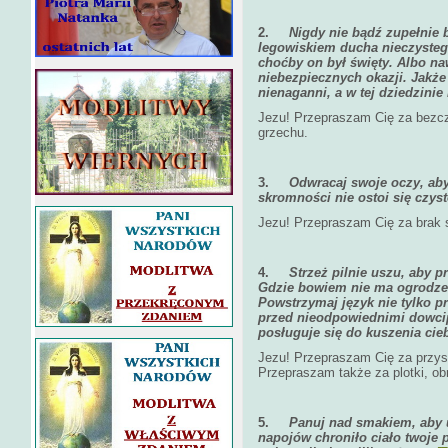
2.
Nigdy nie bądź zupełnie 
legowiskiem ducha nieczystego
choćby on był święty. Albo naw
niebezpiecznych okazji. Jakże 
nienaganni, a w tej dziedzinie
Jezu! Przepraszam Cię za bezczy
grzechu.
3.
Odwracaj swoje oczy, aby
skromności nie ostoi się czyst
Jezu! Przepraszam Cię za brak s
4.
Strzeż pilnie uszu, aby p
Gdzie bowiem nie ma ogrodzeni
Powstrzymaj język nie tylko 
przed nieodpowiednimi dowcip
posługuje się do kuszenia cieb
Jezu! Przepraszam Cię za przy
Przepraszam także za plotki, o
5.
Panuj nad smakiem, aby
napojów chroniło ciało twoje 