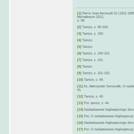
[1]
Pierre Jean Aernoudt SJ (1811-186
Michalineum 2012,
s. 99.
[2]
Tamże, s. 99-100.
[3]
Tamże, s. 100.
[4]
Tamże.
[5]
Tamże.
[6]
Tamże, s. 100-101.
[7]
Tamże, s. 101.
[8]
Tamże.
[9]
Tamże, s. 101-102.
[10]
Tamże, s. 99.
[11]
Ks. Aleksander Derouville,
O naśla
41.
[12]
Tamże, s. 40.
[13]
Por. tamże, s. 44.
[14]
Naśladowanie Najświętszego Ser
[15]
Por.
O naśladowaniu Najświętszej 
[16]
Naśladowanie Najświętszego Serc
[17]
Por.
O naśladowaniu Najświętszej 