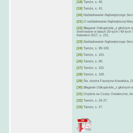
[18]
Tamże, s. 40.
[19]
Tamże, s. 41.
[20]
Naśladowanie Najświętszego Ser
[21]
O
naśladowaniu Najświętszej Mary
[22]
Błaganie Odkupiciela „z głośnym
skierowane w latach 30-tych i 40-tych
Katowice 2017, s. 221.
[23]
Naśladowanie Najświętszego Serc
[24]
Tamże, s. 99-100.
[25]
Tamże, s. 101.
[26]
Tamże, s. 99.
[27]
Tamże, s. 101.
[28]
Tamże, s. 100.
[29]
Św. siostra Faustyna Kowalska,
D
[30]
Błaganie Odkupiciela „z głośnym 
[31]
Orędzia na Czasy Ostateczne, któ
[32]
Tamże, s. 26-27.
[33]
Tamże, s. 27.