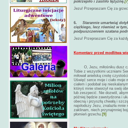
pokrzepiło i zasiliło tężyznę.
[7
Jezu! Przepraszam Cię za grzech
6.
Starannie umartwiaj doty
ciężkiego, lecz również w tym
podpuszczeniem szatana pod
Jezu! Przepraszam Cię za każdy 
Komentarz przed modlitwą wi
O, Jezu, miłośniku dusz c
Tobie z wszystkimi uczniami Serc
miłował anielską cnotę czystości
Uświęć serce moje i ciało moje 
ciałem i podobał się nieskalany
któryś mnie stworzył na swój o
lub zeszpecić. Nie dozwól, abym
później będzie zawstydzona i uka
obecną i przyszłą chwałą i szcz
najsłodszy Jezu, znalazła mnie 
zaklinam, niech przynajmniej bo
płomień grzechu.
[9]