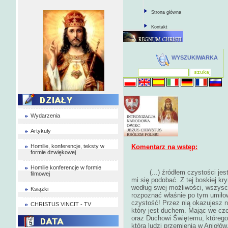
Strona główna
Kontakt
WYSZUKIWARKA
Wydarzenia
Artykuły
Homilie, konferencje, teksty w
Komentarz na wstęp:
formie dzwiękowej
Homilie konferencje w formie
(...) źródłem czystości jes
filmowej
mi się podobać. Z tej boskiej kr
według swej możliwości, wszysc
Książki
rozpoznać właśnie po tym umiło
czystość! Przez nią okazujesz 
CHRISTUS VINCIT - TV
który jest duchem. Mając we czc
oraz Duchowi Świętemu, którego 
która ludzi przemienia w Aniołó