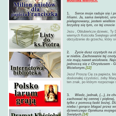
Modlitwa wiernych:
1.
Serce moje raduje się i 
liliami. Ja, sama świętość, ur
pielęgnowany, jestem wielkim
brzydzę się tym, co tej cnocie
Jezu , Oblubieńcze dziewic, Ty 
wiernych Kościoła Świętego umił
obrzydzenie do grzechu, który si
2.
Życie dusz czystych na z
w niebie. Zachowanie tej cnot
nie mają nawet aniołowie. Najc
jednoczą się z Chrystusem - 
Wcielonym.
[12]
Jezu! Proszę Cię za papieża, bi
doskonałej czystości, żeby Mar
ten znak, po którym rozpoznaje 
3.
Wiedz, jednak, (...), że 
zachować tej cennej i pięknej,
tylko z pomocą łaski bożej. Dl
nieba i gorąco błagać przez w
dziewiczego Opiekuna mojego,
Świętych.
[14]