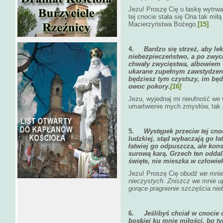
Jezu! Proszę Cię o łaskę wytrwa
tej cnocie stała się Ona tak mił
Macierzyństwa Bożego.
[15]
4.
Bardzo się strzeż, aby le
niebezpieczeństwo, a po zwyc
chwały zwycięstwa, albowiem t
ukarane zupełnym zawstydzenie
będziesz tym czystszy, im będ
owoc pokory.
[16]
Jezu, wyjednaj mi nieufność we 
umartwienie mych zmysłów, tak 
5.
Występek przeciw tej cno
ludzkiej, stąd wybaczają go ł
łatwiej go odpuszcza, ale ko
surową karą. Grzech ten odda
święte, nie mieszka w człowi
Jezu! Proszę Cię
obudź we mnie 
nieczystych. Zniszcz we mnie u
gorące pragnienie szczęścia nie
6.
Jeślibyś chciał w cnocie 
boskiej ku mnie miłości, bo t