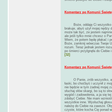
Komentarz po Komunii Świętej 
Boże, oddaję Ci wszystko
brakuje, abyś użył mojej nędzy 
może tak być, że jestem najmnie
ale jeśli tylko mnie chcesz o Pa
Wiem, że potem będę płakać i pro
Boże, zamknij wówczas Twoje Usz
rozum. Teraz jednak jestem roz
po śmierci przylgnęła do Ciebie 
[32]
Komentarz po Komunii Świętej 
O Panie, zrób wszystko, a
łaski, bo choćbyś i uczynił z mo
nie będzie w tym żadnej mojej z
słuchaj słów skargi, bo są to sło
wygód i zadowolenia, a ja się t
zdobyć Ciebie. Nie mam wzniośle
wszystkie inne. Wysłuchaj głosu 
należę do Ciebie na zawsze. Ob
czyste, które kocha Cię ponad 