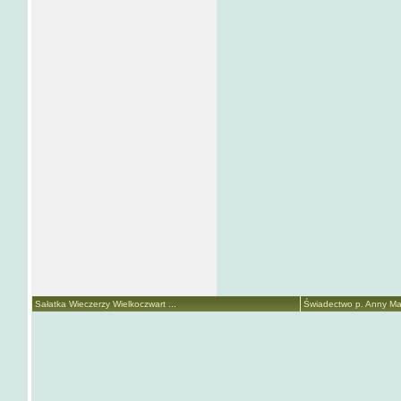
Sałatka Wieczerzy Wielkoczwart ...
Świadectwo p. Anny Mari