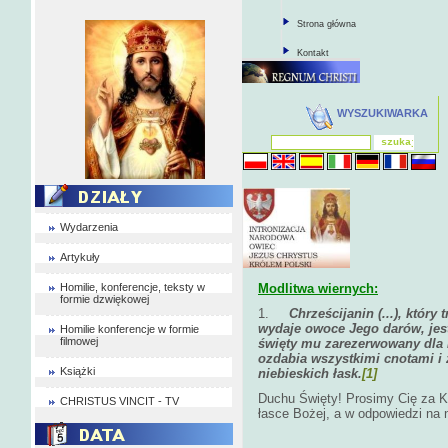
Strona główna
Kontakt
WYSZUKIWARKA
Wydarzenia
Artykuły
Homilie, konferencje, teksty w
Modlitwa wiernych:
formie dzwiękowej
1.
Chrześcijanin (...), który
wydaje owoce Jego darów, jest
Homilie konferencje w formie
filmowej
święty mu zarezerwowany dla B
ozdabia wszystkimi cnotami i 
Książki
niebieskich łask.
[1]
Duchu Święty! Prosimy Cię za Ko
CHRISTUS VINCIT - TV
łasce Bożej, a w odpowiedzi na 