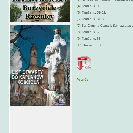
[4]
Tamże, s. 99.
[5]
Tamże, s. 51-52.
[6]
Tamże, s. 87-88.
[7]
Św. Gemma Galgani,
Sam na sam 
[8]
Tamże, s. 65.
[9]
Tamże, s. 65.
[10]
Tamże, s. 68.
Powrót