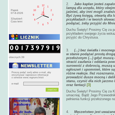
2.
Jako kapłan jesteś zapal
12
11
1
lampą dla urzędu, który obej
Piątek
10
2
jaśnieć, aby inni mogli znaleź
PM
07-8-2026
pištek
Być żywą księgą, otwartą dla 
9
3
32tydzień
przykładach i w twoich słowac
8
4
Czas letni
podążać, żeby przyjść do Mni
7
5
6
Duchu Święty! Prosimy Cię za p
przykładem swojego życia wskaz
przyjść do Chrystusa.
3.
(...) bez światła i mocn
w stanie podążać prostą drogą.
obecnych:39
przełożonym (...) gdyż muszą 
stracić zaufania i oddania po
surowość z dobrocią, muszą 
ogłoszeń i upomnień, które są
Proszę podać swój adres e-mail, aby
różne reakcje. Ileż rozeznani
otrzymywać najnowsze informacje
prowadzić dusze mocną i delik
o serwisie www.regnumchristi
stanu, czynić dla nich jarzmo
e-mail
oraz fantazji
.
[3]
Duchu Święty! Prosimy Cię za Ks
umacniaj. Bądź Jego Przewodnik
pełnienia funkcji przełożonego n
4.
Męczeństwo jest uważane