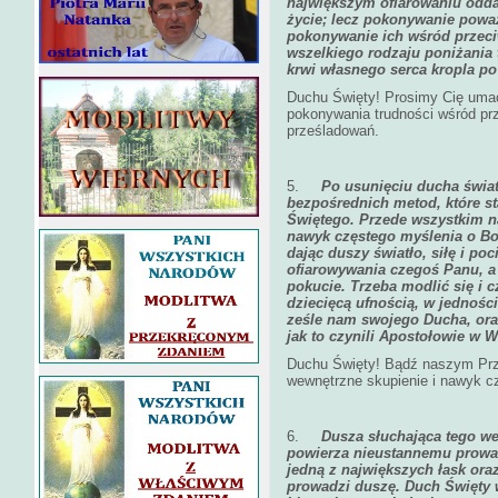
największym ofiarowaniu odda
życie; lecz pokonywanie poważ
pokonywanie ich wśród przeci
wszelkiego rodzaju poniżania 
krwi własnego serca kropla po 
Duchu Święty! Prosimy Cię umacn
pokonywania trudności wśród prz
prześladowań.
5.
Po usunięciu ducha świat
bezpośrednich metod, które st
Świętego. Przede wszystkim n
nawyk częstego myślenia o Bo
dając duszy światło, siłę i po
ofiarowywania czegoś Panu, a w
pokucie. Trzeba modlić się i
dziecięcą ufnością, w jednośc
ześle nam swojego Ducha, ora
jak to czynili Apostołowie w 
Duchu Święty! Bądź naszym Prz
wewnętrzne skupienie i nawyk c
6.
Dusza słuchająca tego we
powierza nieustannemu prowad
jedną z największych łask ora
prowadzi duszę. Duch Święty w