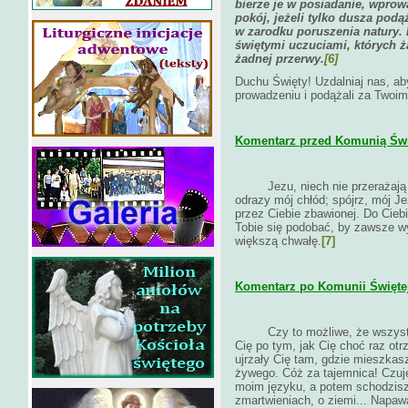
bierze je w posiadanie, wpro
pokój, jeżeli tylko dusza podą
w zarodku poruszenia natury. 
świętymi uczuciami, których ż
żadnej przerwy.
[6]
Duchu Święty! Uzdalniaj nas, a
prowadzeniu i podążali za Twoim
Komentarz przed Komunią Świ
Jezu, niech nie przerażają Ci
odrazy mój chłód; spójrz, mój Je
przez Ciebie zbawionej. Do Ciebi
Tobie się podobać, by zawsze w
większą chwałę.
[7]
Komentarz po Komunii Świętej
Czy to możliwe, że wszyst
Cię po tym, jak Cię choć raz otr
ujrzały Cię tam, gdzie mieszkas
żywego. Cóż za tajemnica! Czuję
moim języku, a potem schodzis
zmartwieniach, o ziemi... Napaw