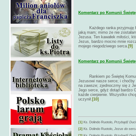
Komentarz po Komunii Świętej 
Każdego ranka przyjmuję 
jaką mam; mimo że nie zostałam
Jezusa. Ten kawałek miłości, kt
Jezus, bardzo mocno mnie rozczu
mojego niegodziwego serca.
[9]
Komentarz po Komunii Świętej 
Rankiem po Świętej Komunii 
Jezusowi nasze serce; i choćby 
na zawsze; zjednoczmy się z Je
Jego serce, gdyż dotąd bardzo 
każde cierpienie. Wszystko chcę
uczynił.
[10]
[1]
Ks. Dolindo Ruotolo,
Przybądź Duc
[2]
Ks. Dolindo Ruotolo,
Jezus do serc
[3]
Ks. Dolindo Ruotolo,
Przybądź Duch