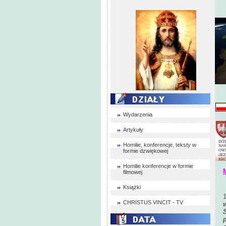
Wydarzenia
Artykuły
Homilie, konferencje, teksty w
formie dzwiękowej
Homilie konferencje w formie
filmowej
Książki
CHRISTUS VINCIT - TV