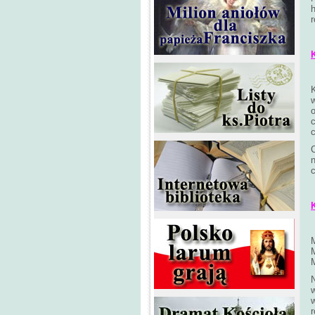
h
r
o
c
c
C
n
c
w