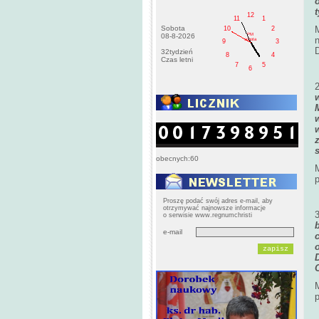
12
11
1
Sobota
M
10
2
PM
08-8-2026
sobota
9
3
32tydzień
8
4
Czas letni
7
5
6
obecnych:60
p
Proszę podać swój adres e-mail, aby
otrzymywać najnowsze informacje
o serwisie www.regnumchristi
e-mail