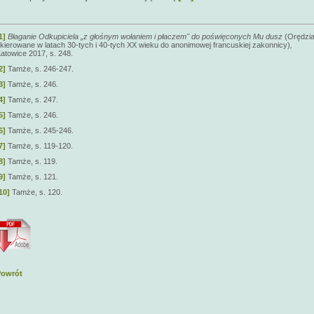
1]
Błaganie Odkupiciela „z głośnym wołaniem i płaczem" do poświęconych Mu dusz
(Orędzi
kierowane w latach 30-tych i 40-tych XX wieku do anonimowej francuskiej zakonnicy)
,
atowice 2017, s. 248.
2]
Tamże, s. 246-247.
3]
Tamże, s. 246.
4]
Tamże, s. 247.
5]
Tamże, s. 246.
6]
Tamże, s. 245-246.
7]
Tamże, s. 119-120.
8]
Tamże, s. 119.
9]
Tamże, s. 121.
10]
Tamże, s. 120.
Powrót