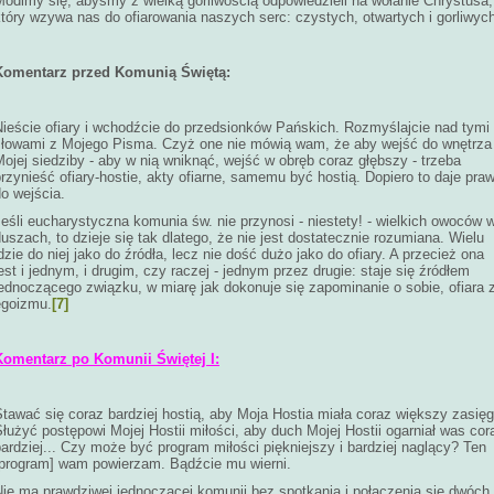
Módlmy się, abyśmy z wielką gorliwością odpowiedzieli na wołanie Chrystusa,
tóry wzywa nas do ofiarowania naszych serc: czystych, otwartych i gorliwyc
Komentarz przed Komunią Świętą:
Nieście ofiary i wchodźcie do przedsionków Pańskich. Rozmyślajcie nad tymi
słowami z Mojego Pisma. Czyż one nie mówią wam, że aby wejść do wnętrza
ojej siedziby - aby w nią wniknąć, wejść w obręb coraz głębszy - trzeba
rzynieść ofiary-hostie, akty ofiarne, samemu być hostią. Dopiero to daje pra
o wejścia.
eśli eucharystyczna komunia św. nie przynosi - niestety! - wielkich owoców 
uszach, to dzieje się tak dlatego, że nie jest dostatecznie rozumiana. Wielu
dzie do niej jako do źródła, lecz nie dość dużo jako do ofiary. A przecież ona
est i jednym, i drugim, czy raczej - jednym przez drugie: staje się źródłem
ednoczącego związku, w miarę jak dokonuje się zapominanie o sobie, ofiara 
egoizmu.
[7]
Komentarz po Komunii Świętej I:
tawać się coraz bardziej hostią, aby Moja Hostia miała coraz większy zasięg
łużyć postępowi Mojej Hostii miłości, aby duch Mojej Hostii ogarniał was cor
ardziej... Czy może być program miłości piękniejszy i bardziej naglący? Ten
[program] wam powierzam. Bądźcie mu wierni.
Nie ma prawdziwej jednoczącej komunii bez spotkania i połączenia się dwóch