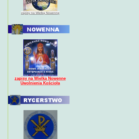
zapisy na Wielką Nowennę
zapisy na Wielką Nowennę
Uwolnienia Kościoła