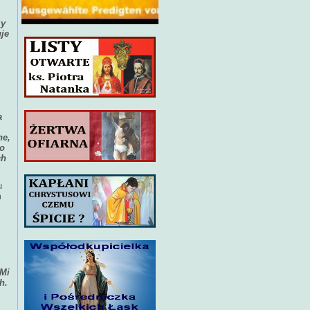
zy
je
a
ne,
go
ch
u
m
 Mi
h.