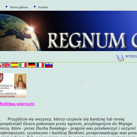
Strona główna
Kontakt
WYSZ
Modlitwa wiernych:
1.
Przyjdźcie wy wszyscy, którzy czujecie się bardziej lub mniej
wynędzniali! Dusze pokonane przez egoizm, przybiegnijcie do Mojego
Serca, które - przez Ducha Świętego - pragnie was przetworzyć i uczynić
piękniejszymi, czystszymi i bardziej Boskimi, przeprowadzając was prze