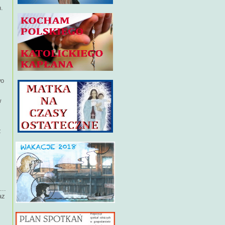
h.
wo
w
z
...
az