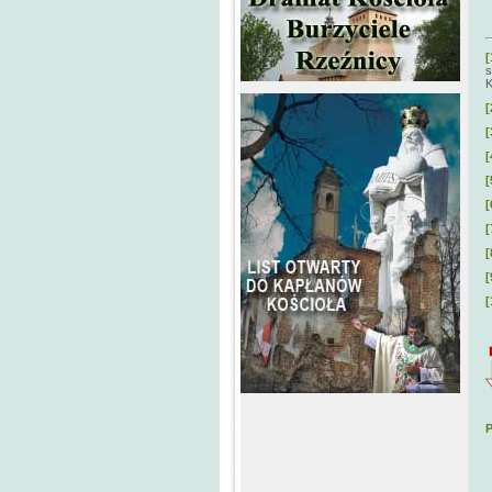
[
s
K
[
[
[
[
[
[
[
[
[