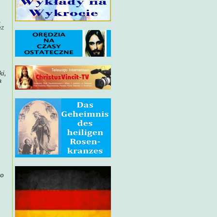
,
ez
i,
a
go