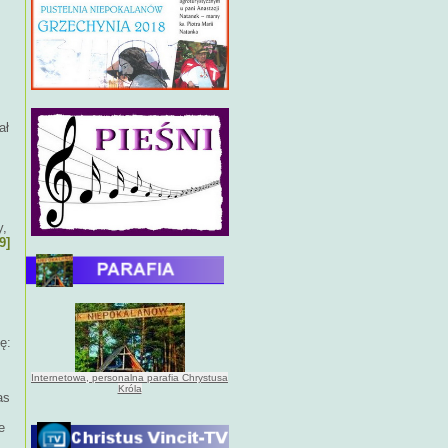
ał
y,
9]
ę:
Internetowa, personalna parafia Chrystusa
Króla
as
e