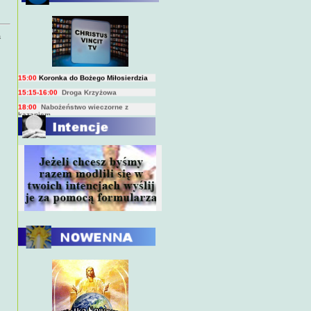
BIEŻĄCY PROGRAM TRANSMISJI
BEZPOŚREDNICH
(na żywo)
a
7:00
Msza święta
15:00
Koronka do Bożego Miłosierdzia
15:15-16:00
Droga Krzyżowa
18:00
Nabożeństwo wieczorne z
kazaniem
10:00
Niedzielna Msza święta w miarę
możliwości ks. Piotra