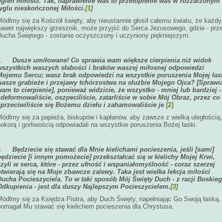
ogień miłości. Tak, naprawienie was to przetopienie was w rozżarzonym
tyglu nieskończonej Miłości.
[1]
ódlmy się za Kościół święty, aby nieustannie głosił całemu światu, że każdy
nawet największy grzesznik, może przyjść do Serca Jezusowego, gdzie - prz
Ducha Świętego - zostanie oczyszczony i uczyniony piękniejszym.
2.
Dusze umiłowane! Co sprawia wam większe cierpienia niż widok
wszystkich waszych słabości i braków waszej miłosnej odpowiedzi
Mojemu Sercu; wasz brak odpowiedzi na wszystkie poruszenia Mojej łask
wasze grabieże i przejawy tchórzostwa na służbie Mojego Ojca? [Sprawi
wam to cierpienie], ponieważ widzicie, że wszystko - mniej lub bardziej -
zdeformowaliście, oszpeciliście, zatarliście w sobie Mój Obraz, przez co
sprzeciwiliście się Bożemu dziełu i zahamowaliście je
.
[2]
Módlmy się za papieża, biskupów i kapłanów, aby zawsze z wielką uległością,
okorą i gorliwością odpowiadali na wszystkie poruszenia Bożej łaski.
3.
Będziecie się stawać dla Mnie kielichami pocieszenia, jeśli [sami]
będziecie [i innym pomożecie] przekształcać się w kielichy Mojej Krwi,
czyli w serca, które - przez ufność i wspaniałomyślność - coraz szerzej
otwierają się na Moje zbawcze zalewy. Taka jest wielka lekcja miłości
Ducha Pocieszyciela. To w taki sposób Mój Święty Duch - z racji Boskie
Odkupienia - jest dla duszy Najlepszym Pocieszycielem.
[3]
Módlmy się za Księdza Piotra, aby Duch Święty, napełniając Go Swoją łaską,
pomagał Mu stawać się kielichem pocieszenia dla Chrystusa.