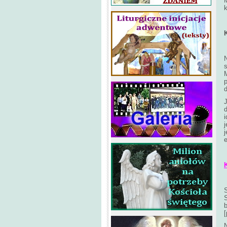
k
M
p
d
J
d
i
j
j
S
S
b