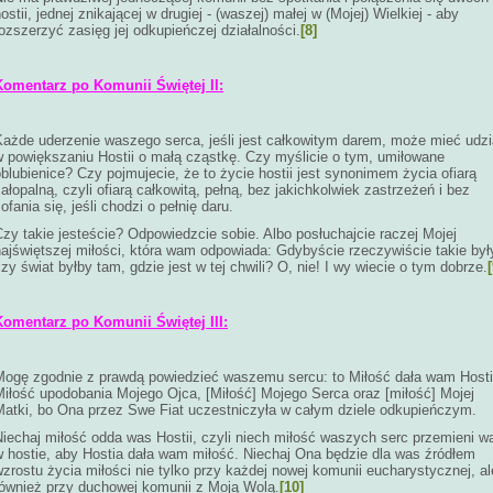
ostii, jednej znikającej w drugiej - (waszej) małej w (Mojej) Wielkiej - aby
ozszerzyć zasięg jej odkupieńczej działalności.
[8]
Komentarz po Komunii Świętej II:
Każde uderzenie waszego serca, jeśli jest całkowitym darem, może mieć udzi
w powiększaniu Hostii o małą cząstkę. Czy myślicie o tym, umiłowane
blubienice? Czy pojmujecie, że to życie hostii jest synonimem życia ofiarą
ałopalną, czyli ofiarą całkowitą, pełną, bez jakichkolwiek zastrzeżeń i bez
ofania się, jeśli chodzi o pełnię daru.
zy takie jesteście? Odpowiedzcie sobie. Albo posłuchajcie raczej Mojej
ajświętszej miłości, która wam odpowiada: Gdybyście rzeczywiście takie był
zy świat byłby tam, gdzie jest w tej chwili? O, nie! I wy wiecie o tym dobrze.
[
Komentarz po Komunii Świętej III:
Mogę zgodnie z prawdą powiedzieć waszemu sercu: to Miłość dała wam Hosti
Miłość upodobania Mojego Ojca, [Miłość] Mojego Serca oraz [miłość] Mojej
Matki, bo Ona przez Swe Fiat uczestniczyła w całym dziele odkupieńczym.
Niechaj miłość odda was Hostii, czyli niech miłość waszych serc przemieni w
w hostie, aby Hostia dała wam miłość. Niechaj Ona będzie dla was źródłem
zrostu życia miłości nie tylko przy każdej nowej komunii eucharystycznej, al
również przy duchowej komunii z Moją Wolą.
[10]