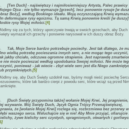
4.
[Ten Duch] - najświętszy i najmiłosierniejszy Artysta, Palec prawicy
Mojego Ojca - nie tylko wymazuje [grzech], lecz ponownie rysuje [w dus
obraz Boży], według Boskiego ideału. Moją oczyszczającą Krwią wymazu
On deformujące rysy egoizmu. Tą samą Krwią ponownie kreśli [w duszy]
Boskie rysy Mojej miłości.
[4]
Módlmy się za tych, którzy uporczywie trwają w swoich grzechach, aby Duch
Święty wymazał ich grzechy i ponownie narysował w ich duszy obraz Boży.
5.
Tak, Moje Serce bardzo potrzebuje pociechy. Jest tak dlatego, że m
Ono wielką potrzebę pocieszania innych serc, a nie mogąc tego uczynić,
tak jakby chciało, odczuwa ogromne strapienie. Jest naprawdę zmartwio
że nie może pocieszać według upodobania Swojej miłości. Nie może te
uczynić, ponieważ - jak wiecie - zbyt wiele serc jest dla Niego zamknięty
lub przymkniętych.
[5]
Módlmy się, aby Duch Święty uzdolnił nas, byśmy mogli nieść pociechę Serc
Jezusowemu, które tak bardzo cierpi z powodu serc, które wciąż są przed Ni
zamknięte.
6.
[Duch Święty przypomina także] wołanie Mojej Krwi, Jej pragnienie,
Jej wzywanie. Mój Święty Duch, Język Ognia Trójcy Przenajświętszej,
sprawia, że [wołanie Mojej Krwi] rozlega się, rozbrzmiewa bez przerwy w
głębi waszego serca. Wsłuchajcie się w nie! Aby Mnie przyjąć, ofiarujcie
kielichy, żywe kielichy serc czystych, spragnionych, otwartych i gorliwyc
6]