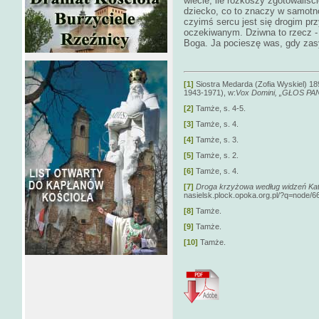
wiecie, ile rozkoszy zgotowaliś
dziecko, co to znaczy w samotn
czyimś sercu jest się drogim prz
oczekiwanym. Dziwna to rzecz -
Boga. Ja pocieszę was, gdy zas
[1]
Siostra Medarda (Zofia Wyskiel) 1
1943-1971), w:
Vox Domini, „GŁOS PA
[2]
Tamże, s. 4-5.
[3]
Tamże, s. 4.
[4]
Tamże, s. 3.
[5]
Tamże, s. 2.
[6]
Tamże, s. 4.
[7]
Droga krzyżowa według widzeń Ka
nasielsk.plock.opoka.org.pl/?q=node/66
[8]
Tamże.
[9]
Tamże.
[10]
Tamże.