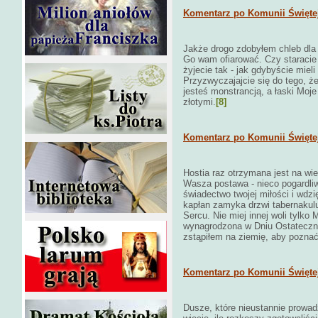
Komentarz po Komunii Świętej
Jakże drogo zdobyłem chleb dla 
Go wam ofiarować. Czy staracie 
żyjecie tak - jak gdybyście mie
Przyzwyczajajcie się do tego, ż
jesteś monstrancją, a łaski Moje
złotymi.
[8]
Komentarz po Komunii Świętej 
Hostia raz otrzymana jest na wi
Wasza postawa - nieco pogardli
świadectwo twojej miłości i wdz
kapłan zamyka drzwi tabernakul
Sercu. Nie miej innej woli tylko
wynagrodzona w Dniu Ostateczn
zstąpiłem na ziemię, aby poznać 
Komentarz po Komunii Świętej 
Dusze, które nieustannie prowa