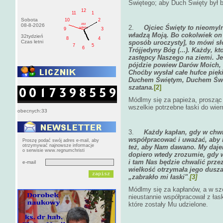
Świętego; aby Duch Święty był b
12
11
1
Sobota
10
2
AM
08-8-2026
2.
Ojciec Święty to nieomyln
sobota
9
3
władzą Moją. Bo cokolwiek on
32tydzień
8
4
Czas letni
sposób uroczysty], to mówi s
7
5
6
Trójjedyny Bóg (...). Każdy, k
zastępcy Naszego na ziemi. Je
pójdzie powiew Darów Moich, t
Choćby wysłał całe hufce piek
Duchem Świętym, Duchem Świę
szatana.
[2]
Módlmy się za papieża, prosząc 
wszelkie potrzebne łaski do wier
obecnych:33
3.
Każdy kapłan, gdy w chwi
współpracować i uważać, aby 
Proszę podać swój adres e-mail, aby
otrzymywać najnowsze informacje
też, aby Nam dawano. My dajem
o serwisie www.regnumchristi
dopiero wtedy zrozumie, gdy w
i tam Nas będzie chwalić prze
e-mail
wielkość otrzymała jego dusza
„zabrakło mi łaski"
.
[3]
Módlmy się za kapłanów, a w sz
nieustannie współpracował z łas
które zostały Mu udzielone.