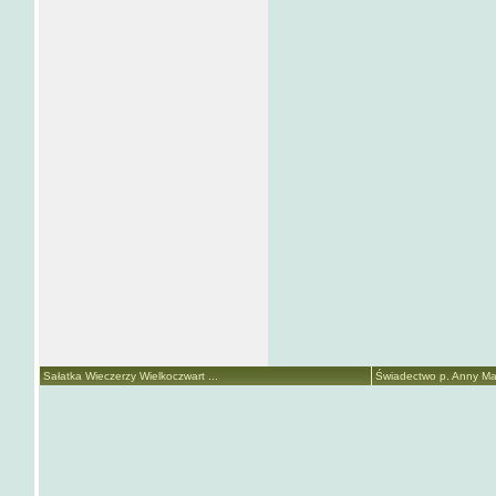
Sałatka Wieczerzy Wielkoczwart ...
Świadectwo p. Anny Mari