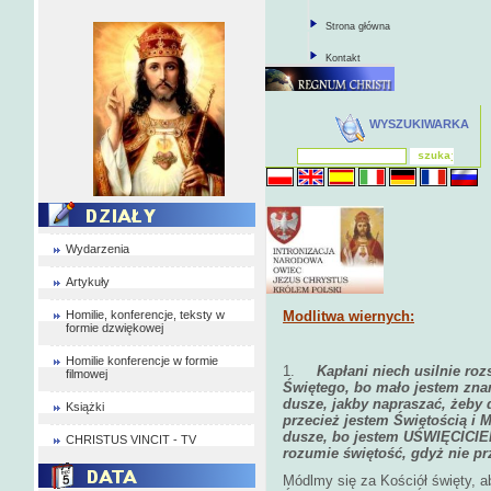
Strona główna
Kontakt
WYSZUKIWARKA
Wydarzenia
Artykuły
Homilie, konferencje, teksty w
Modlitwa wiernych:
formie dzwiękowej
Homilie konferencje w formie
1.
Kapłani niech usilnie ro
filmowej
Świętego, bo mało jestem znan
dusze, jakby napraszać, żeby 
Książki
przecież jestem Świętością i 
dusze, bo jestem UŚWIĘCICIEL
CHRISTUS VINCIT - TV
rozumie świętość, gdyż nie p
Módlmy się za Kościół święty, a