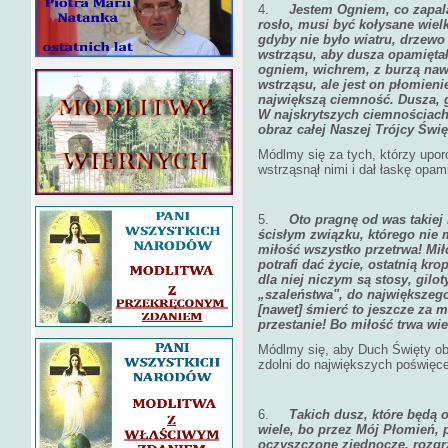
4.
Jestem Ogniem, co zapala
rosło, musi być kołysane wielk
gdyby nie było wiatru, drzewo
wstrząsu, aby dusza opamiętał
ogniem, wichrem, z burzą naw
wstrząsu, ale jest on płomien
największą ciemność. Dusza, g
W najskrytszych ciemnościach 
obraz całej Naszej Trójcy Święt
Módlmy się za tych, którzy upor
wstrząsnął nimi i dał łaskę opam
5.
Oto pragnę od was takiej 
ścisłym związku, którego nie m
miłość wszystko przetrwa! Mił
potrafi dać życie, ostatnią kro
dla niej niczym są stosy, gilot
„szaleństwa", do największego
[nawet] śmierć to jeszcze za m
przestanie! Bo miłość trwa wie
Módlmy się, aby Duch Święty obd
zdolni do największych poświęceń
6.
Takich dusz, które będą o
wiele, bo przez Mój Płomień, 
oczyszczone zjednoczę, rozgrze