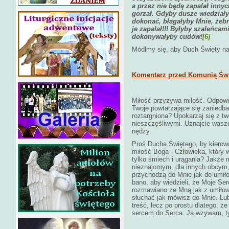
a przez nie będę zapalał innyc
gorzał. Gdyby dusze wiedziały
dokonać, błagałyby Mnie, żeb
je zapalał!!! Byłyby szaleńca
dokonywałyby cudów!
[6]
Módlmy się, aby Duch Święty nas 
Komentarz przed Komunią Świ
Miłość przyzywa miłość. Odpowie
Twoje powtarzające się zaniedba
roztargniona? Upokarzaj się z t
nieszczęśliwymi. Uznajcie wasz
nędzy.
Proś Ducha Świętego, by kierowa
miłość Boga - Człowieka, który 
tylko śmiech i urągania? Jakże m
nieznajomym, dla innych obcym, 
przychodzą do Mnie jak do umiło
bano, aby wiedzieli, że Moje Se
rozmawiano ze Mną jak z umiłow
słuchać jak mówisz do Mnie. Lub
treść, lecz po prostu dlatego, 
sercem do Serca. Ja wzywam, ty