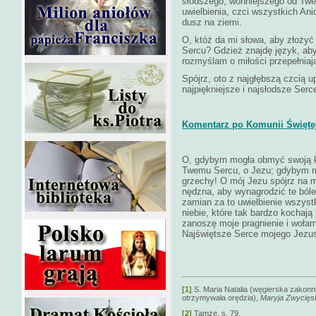
słodszego, wonniejszego od Twe
uwielbienia, czci wszystkich Ani
dusz na ziemi.
O, któż da mi słowa, aby złoży
Sercu? Gdzież znajdę język, ab
rozmyślam o miłości przepełniaj
Spójrz, oto z najgłębszą czcią u
najpiękniejsze i najsłodsze Serc
Komentarz po Komunii Świętej 
O, gdybym mogła obmyć swoją kr
Twemu Sercu, o Jezu; gdybym mo
grzechy! O mój Jezu spójrz na m
nędzna, aby wynagrodzić te bóle 
zamian za to uwielbienie wszys
niebie, które tak bardzo kochają
zanoszę moje pragnienie i wołam
Najświętsze Serce mojego Jezus
[1]
S. Maria Natalia (węgierska zakonn
otrzymywała orędzia),
Maryja Zwycięs
[2]
Tamże, s. 79.