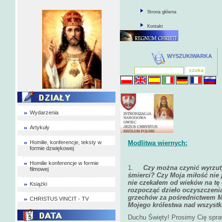
Strona główna
Kontakt
WYSZUKIWARKA
Wydarzenia
Artykuły
Homilie, konferencje, teksty w
Modlitwa wiernych:
formie dzwiękowej
Homilie konferencje w formie
1.
Czy można czynić wyrzut
filmowej
śmierci? Czy Moja miłość nie 
nie czekałem od wieków na tę 
Książki
rozpocząć dzieło oczyszczeni
grzechów za pośrednictwem Mo
CHRISTUS VINCIT - TV
Mojego królestwa nad wszyst
Duchu Święty! Prosimy Cię spraw