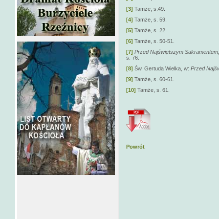
[3]
Tamże, s.49.
[4]
Tamże, s. 59.
[5]
Tamże, s. 22.
[6]
Tamże, s. 50-51.
[7]
Przed Najświętszym Sakramentem
s. 76.
[8]
Św. Gertuda Wielka, w:
Przed Najś
[9]
Tamże, s. 60-61.
[10]
Tamże, s. 61.
Powrót