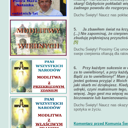
skarg! Gdybyście pokładali wi
żadnego powodu do rozgorycz
Duchu Święty! Naucz nas pokład
5.
Ja zbawiłem świat na krz
(...) Nie zapominaj, że cierpie
zbuduję piękniejszą przyszłość
[5]
Duchu Święty! Prosimy Cię umoc
swoje cierpienia ofiarują dla rat
6.
Przy każdym sukcesie w 
za to uwielbiony!, a przy każ
Bądź za to uwielbiony!" Mam 
jesteś gotowa przyjąć z Moich 
jaki skarb mi dziękujesz. Kied
udręki, czyni maksimum tego,
więcej. Jego gest ma więcej w
biczowanie lub kamienowaniu
Duchu Święty! Naucz nas okazy
spotyka w życiu.
Komentarz przed Komunią Świ