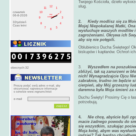
Twojego Kościoła, dzieło wykor
sług.
12
11
1
czwartek
10
2
PM
06-8-2026
czwartek
9
3
2.
Kiedy modlisz się za Moic
32tydzień
8
4
Czas letni
Mojej Niepokalanej Matki, On
7
5
6
wysłuchuje waszych modlitw i
zagrożeniami. Okrywa ich Sw
aby się nie potępili.
Oblubienico Ducha Świętego! Ok
biskupów i kapłanów. Ochroń ich
3.
Wyszedłem na poszukiwani
obecnych:32
zbliżyć, tak są zanurzeni w b
nich! Wynagradzajcie Ojcu Nie
zabraknie, trudno im będzie s
cierpień, aby Mój grzeszny lud 
Proszę podać swój adres e-mail, aby
otrzymywać najnowsze informacje
daremna była Moja śmierć za 
o serwisie www.regnumchristi
Duchu Święty! Prosimy Cię o łask
e-mail
potrzebują.
4.
Nie chcę, abyście byli zgo
macie żadnego powodu do smutk
się wszystkim, szukając poci
Moja kolej, abym was wysłuch
indziej? Tak bardzo chciałby