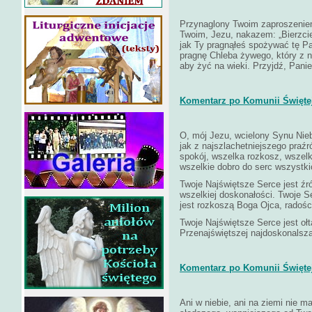
Przynaglony Twoim zaproszeniem
Twoim, Jezu, nakazem: „Bierzcie 
jak Ty pragnąłeś spożywać tę Pas
pragnę Chleba żywego, który z ni
aby żyć na wieki. Przyjdź, Pani
Komentarz po Komunii Świętej
O, mój Jezu, wcielony Synu Nie
jak z najszlachetniejszego praź
spokój, wszelka rozkosz, wszelk
wszelkie dobro do serc wszystki
Twoje Najświętsze Serce jest źró
wszelkiej doskonałości. Twoje S
jest rozkoszą Boga Ojca, radośc
Twoje Najświętsze Serce jest oł
Przenajświętszej najdoskonalsza
Komentarz po Komunii Świętej 
Ani w niebie, ani na ziemi nie m