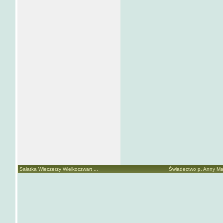
Sałatka Wieczerzy Wielkoczwart ...
Świadectwo p. Anny Mari