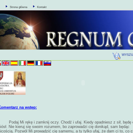
Strona główna
Kontakt
WYSZ
Komentarz na wstęp:
Podaj Mi rękę i zamknij oczy. Chodź i ufaj. Kiedy opadniesz z sił, będę 
niósł. Nie kieruj się swoim rozumem, bo zaprowadzi cię donikąd, sam będąc
icością. Pozwól Mi prowadzić cię samemu, a ty tylko ufaj, że dam ci to, co c