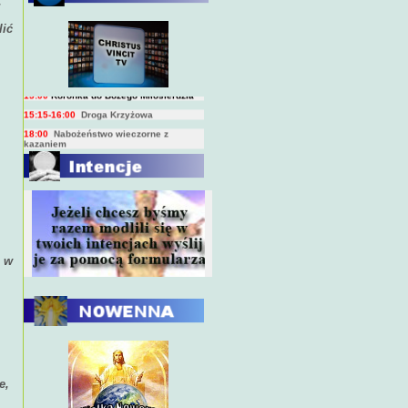
.
BIEŻĄCY PROGRAM TRANSMISJI
lić
BEZPOŚREDNICH
(na żywo)
7:00
Msza święta
15:00
Koronka do Bożego Miłosierdzia
15:15-16:00
Droga Krzyżowa
18:00
Nabożeństwo wieczorne z
kazaniem
10:00
Niedzielna Msza święta w miarę
możliwości ks. Piotra
j w
e,