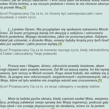
królami, jak Mi służyć będziecie? I król musi paść na kolana, kiedy stani
wobec Króla królów, a wy niczym jesteście i mimo to nie chcecie ukorzy
się przede Mną.
[3]
Ojcze! Przepraszamy Cię za to, że chcemy być samowystarczalni i sami
decydować o swoim życiu.
2.
(...) jestem Ojcem. Nie przyglądam się spokojnie zatraceniu Moich
dzieci. Ze łzami przyjmuję każdą ich decyzję o odejściu i odrzuceniu
Moich podarków, Mojego dziedzictwa, jakie im przeznaczyłem. Gdybym
płakał jak człowiek, o dziecko Moje, oceany byłyby kroplą przy tych łzac
akie już wylałem i jakie jeszcze wyleję.
[4]
Ojcze! Przepraszamy Cię za te momenty naszego życia, kiedy odchodziliśmy
d Ciebie i odrzucaliśmy Twoje podarunki.
3.
Proszę was i błagam, dzieci, odrzućcie prawdy światowe, abym
mógł objawić wam prawdy wieczne. Żal Mi na waszą nędzę. Im kto wyże
świecie, tym niższy w Moich oczach. Kogo świat hołubi, ten oddala się 
Mnie. Ja pragnę serc odrzuconych, wzgardzonych i wyśmiewanych, tak j
i Moje, które od tylu wieków nie znajduje wśród was zrozumienia.
[5]
Ojcze! Przepraszamy Cię za to, że wciąż zabiegamy o względy ludzkie.
4.
Mnie ta ludzka pycha obraża, kiedy zamiast zaufać Mnie, swojemu
Ojcu, próbują załatwiać swoje sprawy bez Mojej ingerencji, podczas gdy
stoję obok i nie zostaję dopuszczony do działania, mimo że Ja jestem