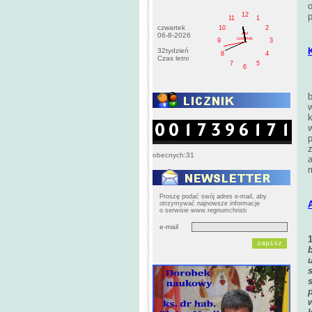
12
p
11
1
czwartek
10
2
AM
06-8-2026
czwartek
9
3
32tydzień
8
4
Czas letni
7
5
6
b
k
p
obecnych:31
a
Proszę podać swój adres e-mail, aby
otrzymywać najnowsze informacje
o serwisie www.regnumchristi
e-mail
u