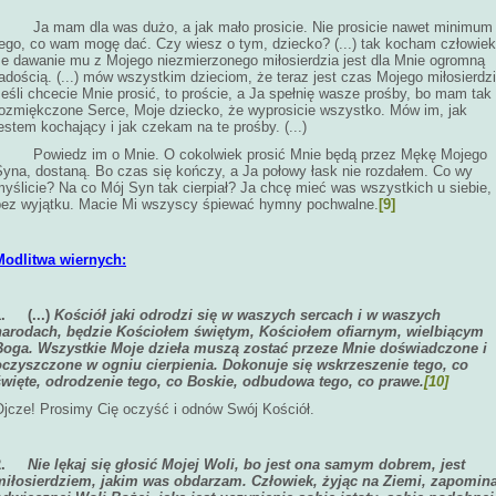
Ja mam dla was dużo, a jak mało prosicie. Nie prosicie nawet minimum
tego, co wam mogę dać. Czy wiesz o tym, dziecko? (...) tak kocham człowiek
że dawanie mu z Mojego niezmierzonego miłosierdzia jest dla Mnie ogromną
adością. (...) mów wszystkim dzieciom, że teraz jest czas Mojego miłosierdzi
eśli chcecie Mnie prosić, to proście, a Ja spełnię wasze prośby, bo mam tak
rozmiękczone Serce, Moje dziecko, że wyprosicie wszystko. Mów im, jak
estem kochający i jak czekam na te prośby. (...)
Powiedz im o Mnie. O cokolwiek prosić Mnie będą przez Mękę Mojego
Syna, dostaną. Bo czas się kończy, a Ja połowy łask nie rozdałem. Co wy
yślicie? Na co Mój Syn tak cierpiał? Ja chcę mieć was wszystkich u siebie,
bez wyjątku. Macie Mi wszyscy śpiewać hymny pochwalne.
[9]
Modlitwa wiernych:
1.
(...)
Kościół jaki odrodzi się w waszych sercach i w waszych
narodach, będzie Kościołem świętym, Kościołem ofiarnym, wielbiącym
Boga. Wszystkie Moje dzieła muszą zostać przeze Mnie doświadczone i
oczyszczone w ogniu cierpienia. Dokonuje się wskrzeszenie tego, co
święte, odrodzenie tego, co Boskie, odbudowa tego, co prawe.
[10]
Ojcze! Prosimy Cię oczyść i odnów Swój Kościół.
2.
Nie lękaj się głosić Mojej Woli, bo jest ona samym dobrem, jest
miłosierdziem, jakim was obdarzam. Człowiek, żyjąc na Ziemi, zapomin