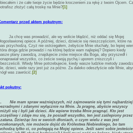
obiecałem i że całe twoje życie będzie kroczeniem za rękę z twoim Ojcem. C
otrafisz złożyć całą troskę na Mnie?
[1]
Komentarz przed aktem pokutnym:
Ja chcę was prowadzić, ale wy wolicie błądzić, niż oddać się Mojej
łogosławionej opiece. A później, dzieci, dziwicie się nieszczęściom, które na
was przychodzą. Czyż nie ostrzegałem, żebyście Mnie słuchały, bo lepiej wie
tóra droga gdzie prowadzi i na której będzie wam najlepiej? Dopiero kiedy
wasze plany zawodzą, znajdujecie znów miejsce dla Boga, aby przyszedł i
onaprawiał wszystko, co żeście swoją pychą i uporem zniszczyli i
zbezcześcili. Wtedy Mnie potrzebujecie, kiedy wasze ludzkie metody zawodz
le, dzieci, wiele razy jest już za późno. Za daleko odeszłyście ode Mnie, ab
mógł was zawrócić.
[2]
Akt pokutny:
1.
Nie mam spraw ważniejszych, niż zajmowanie się tymi najbardziej
bezradnymi i zdanymi wyłącznie na Mnie. Ja pragnę, abyście wszyscy
niżyli się i byli jak dzieci. Ale wpierw trzeba Mnie pragnąć. Kto jest
szczęśliwy i zdaje mu się, że posiadł wszystko, ten jest zaślepiony przez
szatana. Dzierżąc los w swoich dłoniach, o czym wielu z was jest
przekonanych, nie możecie dojść do Królestwa Niebieskiego, bo tam
wchodzą tylko ci, co polegają na Mojej opiece. Jeśli sami sobie jesteście