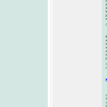
W
O
n
n
c