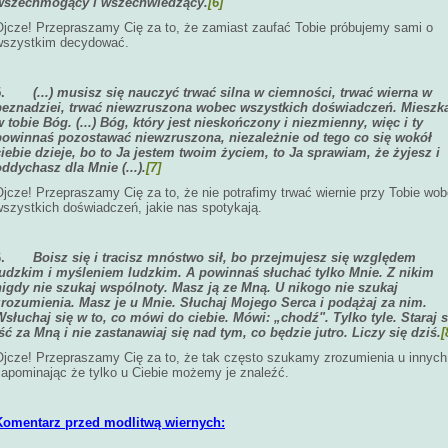
wszechmogący i wszechwiedzący.
[6]
Ojcze! Przepraszamy Cię za to, że zamiast zaufać Tobie próbujemy sami o
wszystkim decydować.
5.
(...) musisz się nauczyć trwać silna w ciemności, trwać wierna w
beznadziei, trwać niewzruszona wobec wszystkich doświadczeń. Mieszk
w tobie Bóg. (...) Bóg, który jest nieskończony i niezmienny, więc i ty
powinnaś pozostawać niewzruszona, niezależnie od tego co się wokół
ciebie dzieje, bo to Ja jestem twoim życiem, to Ja sprawiam, że żyjesz i
oddychasz dla Mnie (...).
[7]
jcze! Przepraszamy Cię za to, że nie potrafimy trwać wiernie przy Tobie wo
wszystkich doświadczeń, jakie nas spotykają.
6.
Boisz się i tracisz mnóstwo sił, bo przejmujesz się względem
ludzkim i myśleniem ludzkim. A powinnaś słuchać tylko Mnie. Z nikim
nigdy nie szukaj wspólnoty. Masz ją ze Mną. U nikogo nie szukaj
zrozumienia. Masz je u Mnie. Słuchaj Mojego Serca i podążaj za nim.
Wsłuchaj się w to, co mówi do ciebie. Mówi: „chodź". Tylko tyle. Staraj s
iść za Mną i nie zastanawiaj się nad tym, co będzie jutro. Liczy się dziś.
[
Ojcze! Przepraszamy Cię za to, że tak często szukamy zrozumienia u innych
zapominając że tylko u Ciebie możemy je znaleźć.
Komentarz przed modlitwą wiernych: