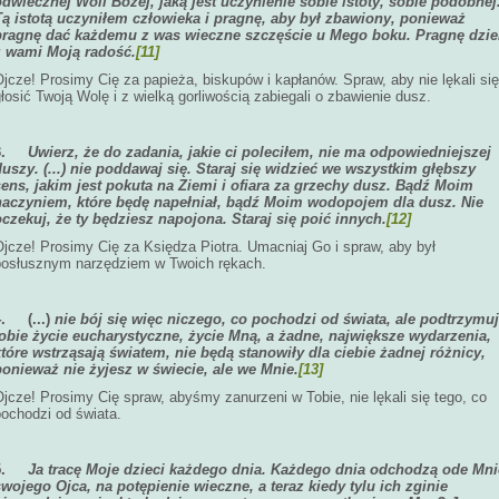
odwiecznej Woli Bożej, jaką jest uczynienie sobie istoty, sobie podobnej
Tą istotą uczyniłem człowieka i pragnę, aby był zbawiony, ponieważ
pragnę dać każdemu z was wieczne szczęście u Mego boku. Pragnę dzie
z wami Moją radość.
[11]
jcze! Prosimy Cię za papieża, biskupów i kapłanów. Spraw, aby nie lękali się
łosić Twoją Wolę i z wielką gorliwością zabiegali o zbawienie dusz.
3.
Uwierz, że do zadania, jakie ci poleciłem, nie ma odpowiedniejszej
duszy. (...) nie poddawaj się. Staraj się widzieć we wszystkim głębszy
sens, jakim jest pokuta na Ziemi i ofiara za grzechy dusz. Bądź Moim
naczyniem, które będę napełniał, bądź Moim wodopojem dla dusz. Nie
oczekuj, że ty będziesz napojona. Staraj się poić innych.
[12]
Ojcze! Prosimy Cię za Księdza Piotra. Umacniaj Go i spraw, aby był
posłusznym narzędziem w Twoich rękach.
4.
(...)
nie bój się więc niczego, co pochodzi od świata, ale podtrzymu
tobie życie eucharystyczne, życie Mną, a żadne, największe wydarzenia,
które wstrząsają światem, nie będą stanowiły dla ciebie żadnej różnicy,
ponieważ nie żyjesz w świecie, ale we Mnie.
[13]
jcze! Prosimy Cię spraw, abyśmy zanurzeni w Tobie, nie lękali się tego, co
pochodzi od świata.
5.
Ja tracę Moje dzieci każdego dnia. Każdego dnia odchodzą ode Mni
swojego Ojca, na potępienie wieczne, a teraz kiedy tylu ich zginie