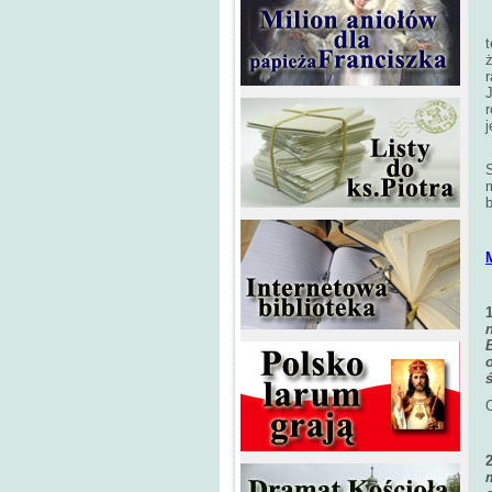
r
J
j
m