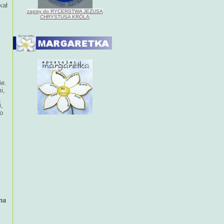
kał
zapisy do RYCERSTWA JEZUSA
CHRYSTUSA KRÓLA
ie.
i,
,
i,
do
na