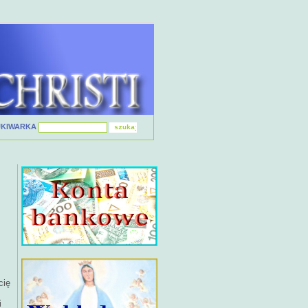
UKIWARKA
cię
i