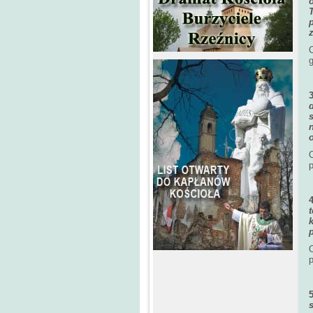
O
g
O