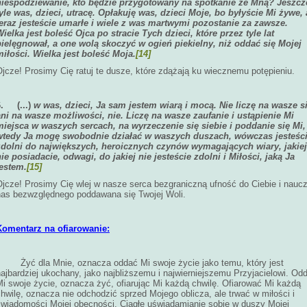
niespodziewanie, kto będzie przygotowany na spotkanie ze Mną? Jeszcz
tyle was, dzieci, utracę. Opłakuję was, dzieci Moje, bo byłyście Mi żywe, 
teraz jesteście umarłe i wiele z was martwymi pozostanie za zawsze.
ielka jest boleść Ojca po stracie Tych dzieci, które przez tyle lat
pielęgnował, a one wolą skoczyć w ogień piekielny, niż oddać się Mojej
miłości. Wielka jest boleść Moja.
[14]
jcze! Prosimy Cię ratuj te dusze, które zdążają ku wiecznemu potępieniu.
6.
(...)
w was, dzieci, Ja sam jestem wiarą i mocą. Nie liczę na wasze si
ani na wasze możliwości, nie. Liczę na wasze zaufanie i ustąpienie Mi
miejsca w waszych sercach, na wyrzeczenie się siebie i poddanie się Mi,
wtedy Ja mogę swobodnie działać w waszych duszach, wówczas jesteśc
zdolni do największych, heroicznych czynów wymagających wiary, jakiej
ie posiadacie, odwagi, do jakiej nie jesteście zdolni i Miłości, jaką Ja
jestem.
[15]
Ojcze! Prosimy Cię wlej w nasze serca bezgraniczną ufność do Ciebie i nauc
nas bezwzględnego poddawana się Twojej Woli.
Komentarz na ofiarowanie:
Żyć dla Mnie, oznacza oddać Mi swoje życie jako temu, który jest
ajbardziej ukochany, jako najbliższemu i najwierniejszemu Przyjacielowi. Od
Mi swoje życie, oznacza żyć, ofiarując Mi każdą chwilę. Ofiarować Mi każdą
hwilę, oznacza nie odchodzić sprzed Mojego oblicza, ale trwać w miłości i
świadomości Mojej obecności. Ciągłe uświadamianie sobie w duszy Mojej