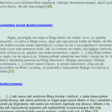
obecności uszczęśliwia Mnie najwięcej i takiego obcowania pragnę, abym zys
ycie duszy, tak jak tego pragnę.
[16]
Komentarz przed dziękczynieniem:
Nigdy, przenigdy nie wątp w Moją miłość do ciebie i w to, że spełnię
szystko, co tylko w Mojej mocy, abyś jak najszybciej trafiła do Nieba, do Mn
Jak matka wzywa swoje najmniejsze i czeka na nie z wyciągniętymi ramionam
iedy czyni swe pierwsze kroki, tak Ja czekam na ciebie, wyciągając ramiona
tóre uchwycą cię, gdybyś się miała przewrócić i upaść. (...) ufaj Mojej miłośc
o nigdy cię nie opuszcza. Stawiaj jednak odważnie twe kroki i staraj się iść 
Mnie z absolutną pewnością Mojej obecności, Mojego wezwania i Mojego
czekiwania. (...) Jestem twoim Ojcem, ty jesteś dzieckiem. Zdaj się we
wszystkim na Mnie i oczekuj, że podzielę z tobą pełnię Mojego szczęścia w
iebie.
[17]
Dziękczynienie:
1.
(...)
tak samo jak widzicie Moją troskę i miłość, z jaką stworzyłem
każdą duszę, tak samo później w ciągu jego życia dbam o nią i uważam 
każde jej drgnienie, tak samo po śmierci zajmuję się duszą i dbam o to,
aby jak najszybciej poprzez jak najbardziej oczyszczające dla niej
cierpienie udoskonaliła swoją miłość i połączyła się za Mną.
[18]