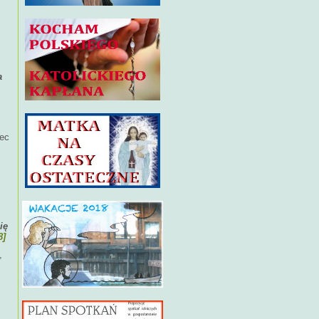
a
bec
ię
8]
,