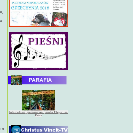
a,
a.
Internetowa, personalna parafia Chrystusa
Króla
a o