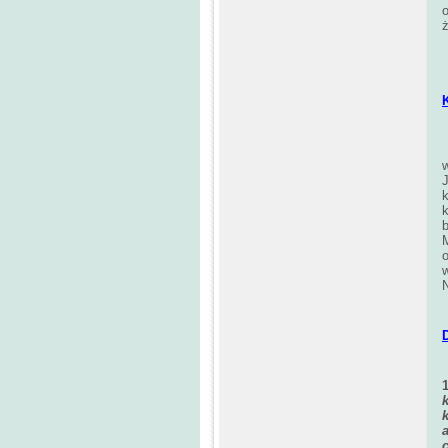
ż
w
k
k
b
o
N