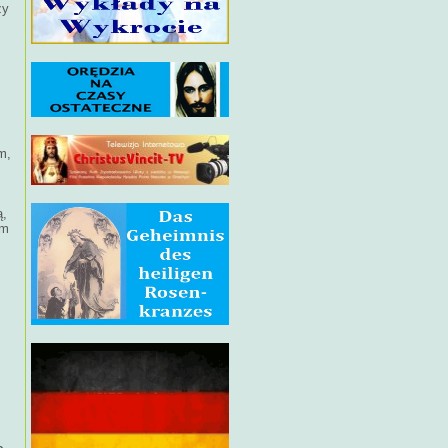
zy
m,
ą,
ym