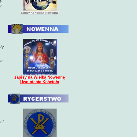
e
a
zapisy na Wielką Nowennę
ły
ie
zapisy na Wielką Nowennę
Uwolnienia Kościoła
z
dać