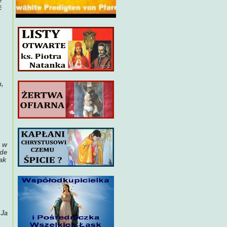
e
ć
h,
j w
ode
ak
 Ja