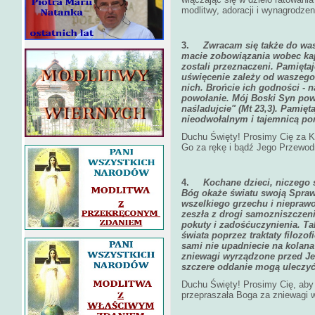
modlitwy, adoracji i wynagrodzen
3.
Zwracam się także do was
macie zobowiązania wobec kapł
zostali przeznaczeni. Pamięta
uświęcenie zależy od waszego
nich. Brońcie ich godności - 
powołanie. Mój Boski Syn powie
naśladujcie" (Mt 23,3). Pamięt
nieodwołalnym i tajemnicą p
Duchu Święty! Prosimy Cię za K
Go za rękę i bądź Jego Przewodn
4.
Kochane dzieci, niczego s
Bóg okaże światu swoją Spraw
wszelkiego grzechu i niepraw
zeszła z drogi samozniszczen
pokuty i zadośćuczynienia. T
świata poprzez traktaty filozofi
sami nie upadniecie na kolana
zniewagi wyrządzone przed J
szczere oddanie mogą uleczyć 
Duchu Święty! Prosimy Cię, aby 
przepraszała Boga za zniewagi