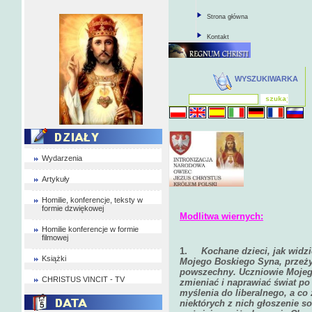
Strona główna
Kontakt
WYSZUKIWARKA
Wydarzenia
Artykuły
Homilie, konferencje, teksty w
formie dzwiękowej
Modlitwa wiernych:
Homilie konferencje w formie
filmowej
1.
Kochane dzieci, jak widzi
Książki
Mojego Boskiego Syna, przeży
powszechny. Uczniowie Mojego
CHRISTUS VINCIT - TV
zmieniać i naprawiać świat p
myślenia do liberalnego, a co z
niektórych z nich głoszenie s