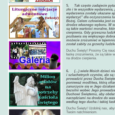
5.
Tak często zadajecie pyt
zło i te wszystkie wydarzenia,
wydarzenia zostały ukazane ap
wydarzyć" dla oczyszczenia lu
Bożej. Celem człowieka jest o
drodze własnego wyboru. W sw
są takie wartości moralne, kt
cierpienia. Gdy grzeszna ludz
pozbawia się większego dobra. 
możecie zrozumieć w tajemnicy
został zabity za grzechy ludzk
Duchu Święty! Prosimy Cię naucz
łaskę zrozumienia, że są takie 
na drodze cierpienia.
6.
(...) wiele Moich dzieci 
i szlachetnych czynów, ale są
prowadzić przez Ducha Święte
ponieważ modlitwa, którą ofiar
zanurzycie się w Jego działani
bezsilni wobec Jego prowadze
Duchowi Świętemu, aby obdarzy
narzędziami na drodze do was
według tego ducha i takiej łas
Duchu Święty! Uzdolnij nas, abyś
Twoim natchnieniom.