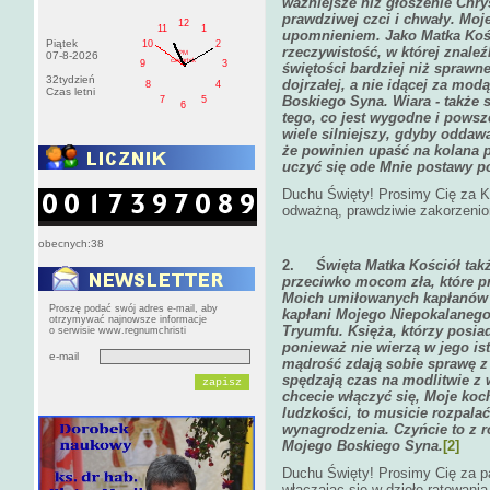
ważniejsze niż głoszenie Chr
prawdziwej czci i chwały. Moje
12
11
1
upomnieniem. Jako Matka Koś
Piątek
10
2
rzeczywistość, w której znaleź
PM
07-8-2026
czwartek
9
3
świętości bardziej niż sprawne
32tydzień
dojrzałej, a nie idącej za mo
8
4
Czas letni
Boskiego Syna. Wiara - także
7
5
6
tego, co jest wygodne i powsz
wiele silniejszy, gdyby odda
że powinien upaść na kolana 
uczyć się ode Mnie postawy p
Duchu Święty! Prosimy Cię za K
odważną, prawdziwie zakorzenio
obecnych:38
2.
Święta Matka Kościół tak
przeciwko mocom zła, które p
Moich umiłowanych kapłanów ś
Proszę podać swój adres e-mail, aby
kapłani Mojego Niepokalanego
otrzymywać najnowsze informacje
Tryumfu. Księża, którzy posiad
o serwisie www.regnumchristi
ponieważ nie wierzą w jego ist
e-mail
mądrość zdają sobie sprawę z p
spędzają czas na modlitwie z w
chcecie włączyć się, Moje koch
ludzkości, to musicie rozpala
wynagrodzenia. Czyńcie to z r
Mojego Boskiego Syna.
[2]
Duchu Święty! Prosimy Cię za p
włączając się w dzieło ratowania