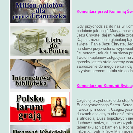
Komentarz przed Komunią Świ
Gdy przychodzisz do nas w Komu
podobnie jak ongiś Maryja nosi
Jezu Chryste, daj mi wielkie zr
Daj mi zrozumienie głębokiej ta
świętej. Panie Jezu Chryste, Je
na słowo przyzwolenia wypowied
Jej sercem, tak dziś na słowa p
Twoich kapłanów zstępujesz na z
grzechy jesteś stale obecny wśr
zaproszenie do mego serca i da
czystym sercem i stała się godn
Komentarz po Komunii Świętej
Częściej przychodźcie do stóp M
Eucharystycznego Serca. Serce M
i wiecznym cudem. Czegóż jesz
duszach chciałbym obudzić miło
z ufnością. Dusz bojaźliwych n
duchowej nędzy, mimo waszych 
tabernakulach z kamienia! Kocha
także za tych, którzy Mnie prześ