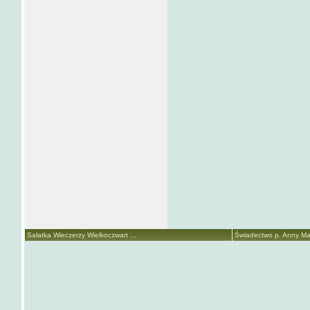
Sałatka Wieczerzy Wielkoczwart ...
Świadectwo p. Anny Mari