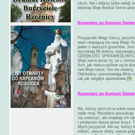
złych. Ale i dobrzy tylko wtedy 
bardziej Moje Boskie Serce ukr
Komentarz po Komunii Świętej 
Przyjaciele Mego Serca, przych
wam niegojącą się ranę Mego Se
jeden z waszych grzechów. Jest t
wyciskają Mi dobrzy, nazywający 
OZIĘBŁOŚĆ SPRAWIEDLIWYCH, My
Moje serce przez to, że z zimn
Ach, jak nieszczęśliwe są te du
rani Moje serce. Oni nie wiedzą,
Odchodzą i pozostawiają Mnie s
tak jak niegdyś apostołowie.
[9]
Komentarz po Komunii Świętej 
Wy, którzy jeszcze w sobie nosici
nade mną. Wszędzie poszukuję 
się zwierzyć, ale znajduję ich t
i uświęcam dusze przez krzyż. 
Mych przyjaciół. Ale wy, którzy
miłość, wasze ofiary, wasze pra