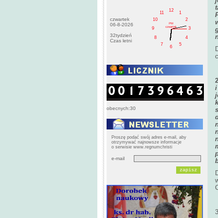
12
11
1
czwartek
10
2
PM
06-8-2026
czwartek
9
3
32tydzień
8
4
Czas letni
7
5
6
c
obecnych:30
Proszę podać swój adres e-mail, aby
otrzymywać najnowsze informacje
o serwisie www.regnumchristi
e-mail
w
C