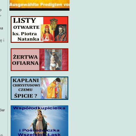
o
,
ma
ę i
ków
li