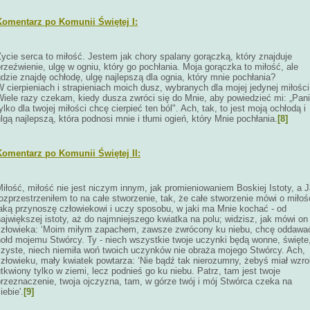
Komentarz po Komunii Świętej I:
ycie serca to miłość. Jestem jak chory spalany gorączką, który znajduje
rzeźwienie, ulgę w ogniu, który go pochłania. Moja gorączka to miłość, ale
dzie znajdę ochłodę, ulgę najlepszą dla ognia, który mnie pochłania?
 cierpieniach i strapieniach moich dusz, wybranych dla mojej jedynej miłości
Wiele razy czekam, kiedy dusza zwróci się do Mnie, aby powiedzieć mi: „Pani
ylko dla twojej miłości chcę cierpieć ten ból". Ach, tak, to jest moją ochłodą i
lgą najlepszą, która podnosi mnie i tłumi ogień, który Mnie pochłania.
[8]
Komentarz po Komunii Świętej II:
iłość, miłość nie jest niczym innym, jak promieniowaniem Boskiej Istoty, a 
ozprzestrzeniłem to na całe stworzenie, tak, że całe stworzenie mówi o miłoś
jaką przynoszę człowiekowi i uczy sposobu, w jaki ma Mnie kochać - od
ajwiększej istoty, aż do najmniejszego kwiatka na polu; widzisz, jak mówi on
człowieka: ‘Moim miłym zapachem, zawsze zwrócony ku niebu, chcę oddawa
hołd mojemu Stwórcy. Ty - niech wszystkie twoje uczynki będą wonne, święte
czyste, niech niemiła woń twoich uczynków nie obraża mojego Stwórcy. Ach,
człowieku, mały kwiatek powtarza: ‘Nie bądź tak nierozumny, żebyś miał wzro
tkwiony tylko w ziemi, lecz podnieś go ku niebu. Patrz, tam jest twoje
przeznaczenie, twoja ojczyzna, tam, w górze twój i mój Stwórca czeka na
iebie'.
[9]