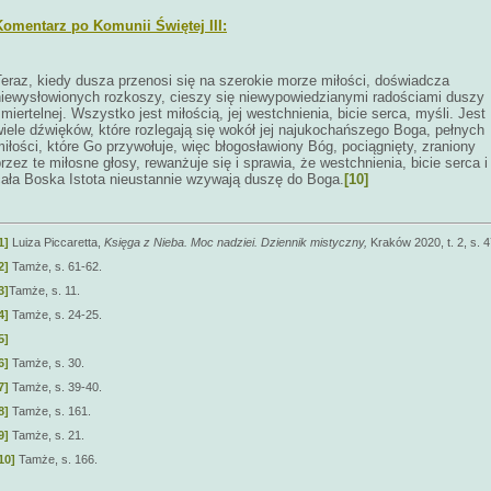
Komentarz po Komunii Świętej III:
Teraz, kiedy dusza przenosi się na szerokie morze miłości, doświadcza
niewysłowionych rozkoszy, cieszy się niewypowiedzianymi radościami duszy
miertelnej. Wszystko jest miłością, jej westchnienia, bicie serca, myśli. Jest
iele dźwięków, które rozlegają się wokół jej najukochańszego Boga, pełnych
iłości, które Go przywołuje, więc błogosławiony Bóg, pociągnięty, zraniony
rzez te miłosne głosy, rewanżuje się i sprawia, że westchnienia, bicie serca i
cała Boska Istota nieustannie wzywają duszę do Boga.
[10]
1]
Luiza Piccaretta,
Księga z Nieba. Moc nadziei. Dziennik mistyczny,
Kraków 2020, t. 2, s. 4
2]
Tamże, s. 61-62.
3]
Tamże, s. 11.
4]
Tamże, s. 24-25.
5]
6]
Tamże, s. 30.
7]
Tamże, s. 39-40.
8]
Tamże, s. 161.
9]
Tamże, s. 21.
10]
Tamże, s. 166.