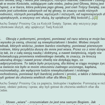
jest Głowa, Bóg, i wielu jest świętych, różnych stanów, zakonów i zasług
tak w moim Kościele, oddającym całe niebo, jedna jest Głowa, którą jest
Papież, a w tiarze, która pokrywa jego głowę, jest cień Trójcy Świętej, za
wiele jest członków zależnych od tej głowy, to znaczy osób różnych
godności, różnych porządków, wyższych i niższych, od najmniejszych 
największych, a wszyscy oni służą, by upiększyć Mój kościół (...).
[1]
Duchu Święty! Prosimy Cię za Kościół Święty. Spraw, aby wszyscy jego
złonkowie służyli, aby upiększyć Twój Kościół.
2.
Obcuję z pokornymi, prostymi, ponieważ od razu wierzą w moje łas
i wysoko je cenią, chociaż są niewykształceni i biedni. Wobec innych
jednak, których widzisz, jestem bardzo niechętny, ponieważ pierwszym
krokiem, który przybliża duszę do mnie jest wiara. Przez co z nimi dziej
się tak, że z całą swoją nauką i doktryną, a nawet świętością, nigdy nie
doświadczają promienia niebieskiego światła, to znaczy, że kroczą
naturalną drogą i nawet przez chwilę nie dotykają tego, co
nadprzyrodzone. To także było przyczyną, dla której w ciągu mojego życ
na świecie nie było w moim otoczeniu żadnego uczonego, kapłana,
możnowładcy, ale wyłącznie ludzie niewykształceni i niskiego
pochodzenia, ponieważ byli bardziej pokorni i prości, a także z łatwości
byli gotowi do złożenia wielkich ofiar dla Mnie.
[2]
Duchu Święty! Prosimy Cię za papieża, biskupów i kapłanów. Pomnażaj w nic
iarę, obdarz pokorą i spraw, aby byli gotowi do złożenia wielkich ofiar dla
iebie.
3.
Słowo „wiara" - zrozumiałam że jest ona samym Bogiem. Jak