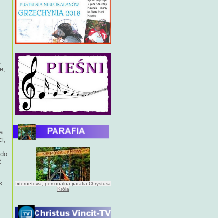
.
e,
Ja
ci,
 do
ć
,
k
Internetowa, personalna parafia Chrystusa
Króla