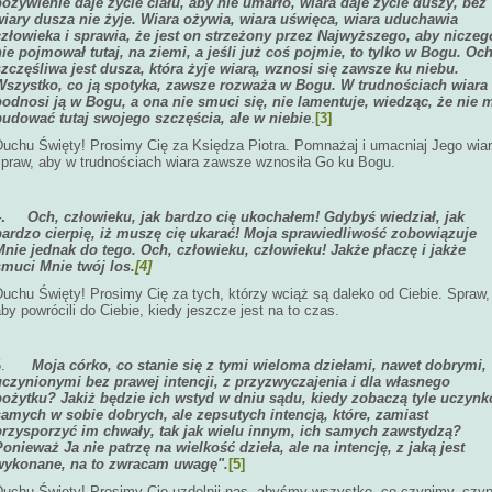
pożywienie daje życie ciału, aby nie umarło, wiara daje życie duszy, bez
wiary dusza nie żyje. Wiara ożywia, wiara uświęca, wiara uduchawia
człowieka i sprawia, że jest on strzeżony przez Najwyższego, aby niczeg
nie pojmował tutaj, na ziemi, a jeśli już coś pojmie, to tylko w Bogu. Och
szczęśliwa jest dusza, która żyje wiarą, wznosi się zawsze ku niebu.
Wszystko, co ją spotyka, zawsze rozważa w Bogu. W trudnościach wiara
podnosi ją w Bogu, a ona nie smuci się, nie lamentuje, wiedząc, że nie 
budować tutaj swojego szczęścia, ale w niebie
.
[3]
Duchu Święty! Prosimy Cię za Księdza Piotra. Pomnażaj i umacniaj Jego wiar
spraw, aby w trudnościach wiara zawsze wznosiła Go ku Bogu.
4.
Och, człowieku, jak bardzo cię ukochałem! Gdybyś wiedział, jak
bardzo cierpię, iż muszę cię ukarać! Moja sprawiedliwość zobowiązuje
Mnie jednak do tego. Och, człowieku, człowieku! Jakże płaczę i jakże
smuci Mnie twój los.
[4]
Duchu Święty! Prosimy Cię za tych, którzy wciąż są daleko od Ciebie. Spraw,
by powrócili do Ciebie, kiedy jeszcze jest na to czas.
5.
Moja córko, co stanie się z tymi wieloma dziełami, nawet dobrymi,
uczynionymi bez prawej intencji, z przyzwyczajenia i dla własnego
pożytku? Jakiż będzie ich wstyd w dniu sądu, kiedy zobaczą tyle uczyn
samych w sobie dobrych, ale zepsutych intencją, które, zamiast
przysporzyć im chwały, tak jak wielu innym, ich samych zawstydzą?
Ponieważ Ja nie patrzę na wielkość dzieła, ale na intencję, z jaką jest
wykonane, na to zwracam uwagę".
[5]
Duchu Święty! Prosimy Cię uzdolnij nas, abyśmy wszystko, co czynimy, czyni