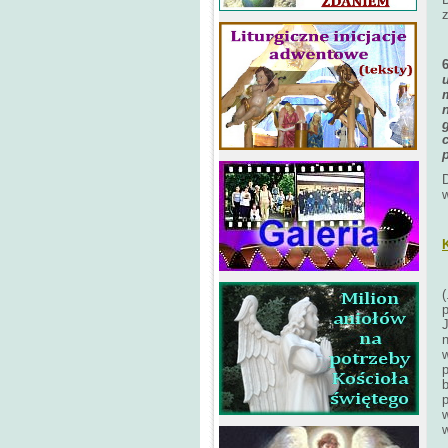
z
(
J
n
w
p
b
p
w
w