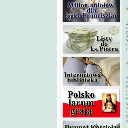
Ż
o
g
W
t
u
M
r
n
u
c