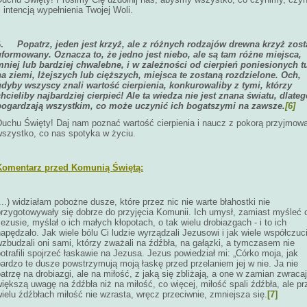
 intencją wypełnienia Twojej Woli.
6.
Popatrz, jeden jest krzyż, ale z różnych rodzajów drewna krzyż zost
uformowany. Oznacza to, że jedno jest niebo, ale są tam różne miejsca,
mniej lub bardziej chwalebne, i w zależności od cierpień poniesionych t
na ziemi, lżejszych lub cięższych, miejsca te zostaną rozdzielone. Och,
gdyby wszyscy znali wartość cierpienia, konkurowaliby z tymi, którzy
chcieliby najbardziej cierpieć! Ale ta wiedza nie jest znana światu, dlateg
pogardzają wszystkim, co może uczynić ich bogatszymi na zawsze.
[6]
Duchu Święty! Daj nam poznać wartość cierpienia i naucz z pokorą przyjmow
wszystko, co nas spotyka w życiu.
Komentarz przed Komunią Świętą:
...) widziałam pobożne dusze, które przez nic nie warte błahostki nie
przygotowywały się dobrze do przyjęcia Komunii. Ich umysł, zamiast myśleć 
ezusie, myślał o ich małych kłopotach, o tak wielu drobiazgach - i to ich
apędzało. Jak wiele bólu Ci ludzie wyrządzali Jezusowi i jak wiele współczuc
zbudzali oni sami, którzy zważali na źdźbła, na gałązki, a tymczasem nie
otrafili spojrzeć łaskawie na Jezusa. Jezus powiedział mi: „Córko moja, jak
ardzo te dusze powstrzymują moją łaskę przed przelaniem jej w nie. Ja nie
atrzę na drobiazgi, ale na miłość, z jaką się zbliżają, a one w zamian zwraca
iększą uwagę na źdźbła niż na miłość, co więcej, miłość spali źdźbła, ale pr
ielu źdźbłach miłość nie wzrasta, wręcz przeciwnie, zmniejsza się.
[7]