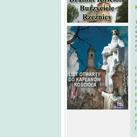
ś
w
m
p
[
[
[
[
[
[
[
[
[
[