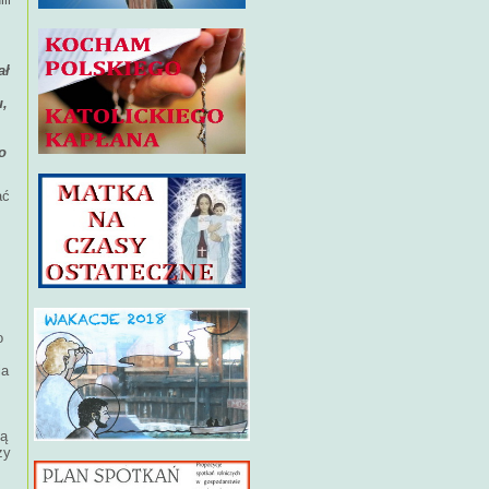
ał
u,
o
ać
o
ia
ją
zy