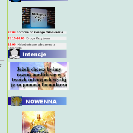
BIEŻĄCY PROGRAM TRANSMISJI
BEZPOŚREDNICH
(na żywo)
7:00
Msza święta
15:00
Koronka do Bożego Miłosierdzia
15:15-16:00
Droga Krzyżowa
18:00
Nabożeństwo wieczorne z
kazaniem
10:00
Niedzielna Msza święta w miarę
możliwości ks. Piotra
7.