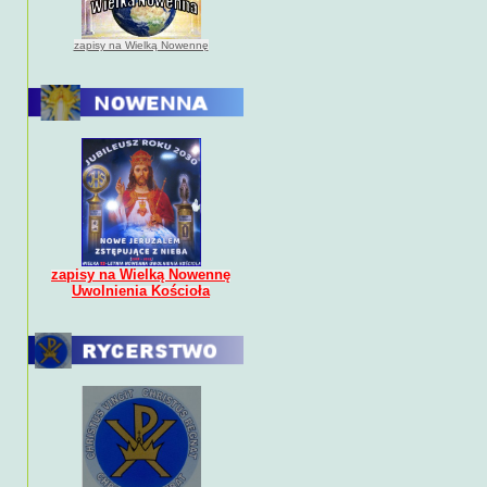
zapisy na Wielką Nowennę
zapisy na Wielką Nowennę
Uwolnienia Kościoła