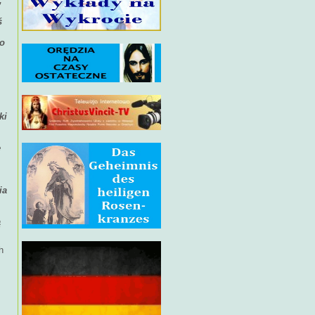
,
ś
do
ki
e
ia
ą
h