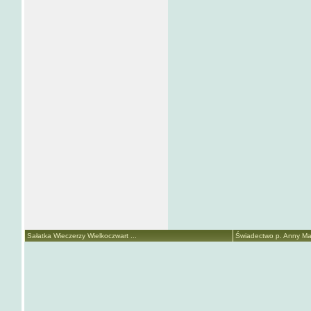
Sałatka Wieczerzy Wielkoczwart ...
Świadectwo p. Anny Mari