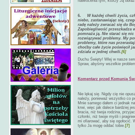
nawrócenia tym, którzy Ją obraż
6.
W każdej chwili życia, c
niebo, zastanawiając się, czeg
radę należy zwracać się do Bog
Zapobiegliwość przeszkadza w
pomnaża ją. Nie starać się ni
rozwiązywać problemy. My powi
problemy, które nas przerastaj
choćby całe życie poświęcił ja
zdziała w jednej chwili.
[6]
Duchu Święty! Wlej w nasze ser
Spraw, abyśmy wszelkie problemy
Komentarz przed Komunią Świ
Nie lękaj się. Nigdy cię nie opus
należy, ponieważ wszystko co po
Mnie samego dałem ci jednak na 
krwi, więc jak dalece bardziej je
bracia, niż twoja rodzina, przyja
członki, niż twoje myśli i prag
mi ofiarować, aby się ogołocić
tylko Ja mogę oddać tobie.
[7]