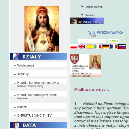
Strona główna
Kontakt
WYSZUKIWARKA
Wydarzenia
Artykuły
Homilie, konferencje, teksty w
formie dzwiękowej
Modlitwa wiernych:
Homilie konferencje w formie
filmowej
1.
Kościół na Ziemi ściąga ł
Książki
aby uczynić ludzi godnymi Bog
Zbawienia. Najświętszy błogos
CHRISTUS VINCIT - TV
traci ogrom łask poprzez ogra
otrzymał niezliczone sposoby 
z nich obecnie w małym stopni