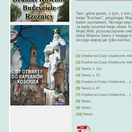
Tam, gdzie jesteś, z tym, z kim j
twoje "Kocham", przyjmując Moją
twoim wyznaniem. Niczego więce
Ja będę rozumiał twoje słowa. K
Mojej Woli, przezwyciężenie si
słany Mojemu Sercu z twojego k
niczego więcej jak tylko kochać
[1]
Orędzia na Czasy Ostateczne, któr
[2]
Orędzia na Czasy Ostateczne, któr
[3]
Tamże, s. 110.
[4]
Tamże, s. 37.
[5]
Orędzia na Czasy Ostateczne...
, t
[6]
Tamże, s. 47.
[7]
Orędzia na Czasy Ostateczne...,
t.
[8]
Tamże.
[9]
Tamże.
[10]
Tamże.