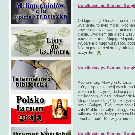
Uwielbienie po Komunii Święte
Oddaję ci się. Oddałem ci się po
wyznanie, to było Moje: "Kocham
zawiera się w słowach i uniesien
ciebie. Wydałem dla ciebie wszy
porzuciłem moc Mojego Majestatu
Wydałem ci więc wszystko, odda
Nikt nigdy nie będzie cię tak koc
uczyniłem.
[8]
Uwielbienie po Komunii Świętej
Kocham Cię. Mówię ci to teraz i
którym spocznie twój wzrok, na 
wizerunek, krzyczę do twojej dus
cię kocham, duszo" odpowiedz Mi
Moją odpowiedzią? Ty, ukrzyżowa
twojej Golgoty. Twój krzyż obok 
całe Piekło, na całym okręgu Zi
miłosny dialog, który porusza Ni
"Kocham cię". Nic więcej nie pot
Uwielbienie po Komunii Świętej