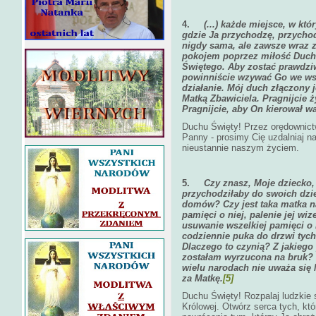
4.
(...) każde miejsce, w k
gdzie Ja przychodzę, przycho
nigdy sama, ale zawsze wraz
pokojem poprzez miłość Ducha
Świętego. Aby zostać prawdzi
powinniście wzywać Go we ws
działanie. Mój duch złączony 
Matką Zbawiciela. Pragnijcie 
Pragnijcie, aby On kierował 
Duchu Święty! Przez orędownictw
Panny - prosimy Cię uzdalniaj n
nieustannie naszym życiem.
5.
Czy znasz, Moje dziecko, 
przychodziłaby do swoich dzie
domów? Czy jest taka matka na
pamięci o niej, palenie jej wi
usuwanie wszelkiej pamięci o n
codziennie puka do drzwi tych 
Dlaczego to czynią? Z jakieg
zostałam wyrzucona na bruk? Ja
wielu narodach nie uważa się 
za Matkę.
[5]
Duchu Święty! Rozpalaj ludzkie 
Królowej. Otwórz serca tych, któ