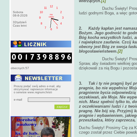
wierzących.
[1]
12
Duchu Święty! Prosimy Cię 
11
1
Sobota
10
2
ludzi godnymi Boga, a więc goto
PM
08-8-2026
sobota
9
3
32tydzień
8
4
Czas letni
2.
Każdy kapłan jest nama
7
5
6
Bożym. Jego godność to godn
Bóg kocha wszystkich ludzi, 
i największe zaufanie. Czcij 
obecny jest Bóg ze swoja łask
błogosławieństwem.
[2]
Duchu Święty! Prosimy Cię
Spraw, aby świadomi wielkiej godn
dziękowali za nią Bogu i pozost
obecnych:57
3.
Tak i ty nie pragnij być p
Proszę podać swój adres e-mail, aby
pragnie, bo nie wypełnisz Moj
otrzymywać najnowsze informacje
pragnienie bycia odpowiedzią 
o serwisie www.regnumchristi
oczekiwań, ale Moje. Nie wype
e-mail
nich. Masz spełnić tylko to, d
z oczekiwaniami ludzi i z tw
pragnę. Nie bój się. Przyjmij k
pragnie i wybawieniem, jakieg
przeszkadza, który zaprzecza,
Duchu Święty! Prosimy Cię za Ksi
czego został przez Ciebie powoł