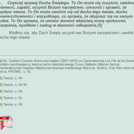
6.
Częściej wzywaj Ducha Świętego. To On może cię oczyścić, natchn
oświecić, zapalić, uczynić Bożym narzędziem, umocnić i sprawić, że
wydasz owoce. To On może uwolnić cię od ducha tego świata, ducha
powierzchowności i wszystkiego, co sprawia, że skupiasz się na samym
sobie. To On sprawia, że umiesz docenić właściwą miarę upokorzeń,
cierpienia, wysiłków i zasług w ekonomii odkupienia.
[6]
Módlmy się, aby Duch Święty uczynił nas Bożymi narzędziami i uwolnił
ducha tego świata.
1]
Ks. Gaston Courtois (francuski kapłan (1897-1970) ze Zgromadzenia Les Fils de la Charit
ybitny wychowawca, twórca ruchu młodzieżowego Cours Vaillants (Mężne Serca),
spółzałożyciel i kapelan Międzynarodowego Katolickiego Biura ds. Dzieci),
Gdy Pan mówi d
erca,
PROMIC, s. 92.
2]
Tamże, s. 94.
3]
Tamże, s. 94-95.
4]
Tamże, s. 94.
5]
Tamże, s. 91.
6]
Tamże, s. 89.