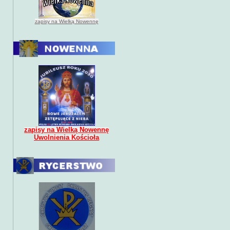
zapisy na Wielką Nowennę
zapisy na Wielką Nowennę
Uwolnienia Kościoła