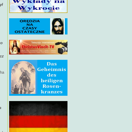
ył
go
ecz
cha
a