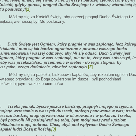
O ileż lepiej miałby się świat, o ileż żywszy i bardziej zjednoczony byłby
Kościół, gdyby goręcej pragnął Ducha Świętego i z większą wiernością b
Mu posłuszny!
[1]
Módlmy się za Kościół święty, aby goręcej pragnął Ducha Świętego i z
większą wiernością był Mu posłuszny.
2.
Duch Święty jest Ogniem, który pragnie w was zapłonąć, lecz które
działanie i moc są tak bardzo ograniczone z powodu waszego braku
zainteresowania i waszej odmowy, aby Mi się oddać. Duch Święty jest
Ogniem, który pragnie w was zapłonąć, nie po to, żeby was zniszczyć, l
żeby was przekształcić, przemienić w siebie - do tego stopnia, by
wszystko, czego dotkniecie, również zapłonęło.
[2]
Módlmy się za papieża, biskupów i kapłanów, aby rozpaleni ogniem Du
Świętego przyciągali do Boga powierzone im dusze i byli pochodniami
rozświetlającymi wszelkie ciemności
3.
Trzeba jednak, byście jeszcze bardziej, pragnęli mojego przyjścia,
mojego wzrastania w waszych duszach, mojego panowania w was; trzeb
jeszcze bardziej pragnąć wierności w ofiarowaniu i w pokorze. Trzeba,
abyś pozwolił Mi posługiwać się tobą, bym mógł okazywać ludziom
delikatność mojej dobroci. Chcę, abyś pod wpływem Ducha Świętego
zapalał ludzi Bożą miłością!
[3]