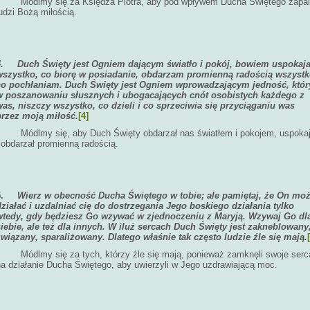
Módlmy się za Księdza Piotra, aby pod wpływem Ducha Świętego zapal
udzi Bożą miłością.
4.
Duch Święty jest Ogniem dającym światło i pokój, bowiem uspokaj
wszystko, co biorę w posiadanie, obdarzam promienną radością wszystk
co pochłaniam. Duch Święty jest Ogniem wprowadzającym jedność, któr
w poszanowaniu słusznych i ubogacających cnót osobistych każdego z
was, niszczy wszystko, co dzieli i co sprzeciwia się przyciąganiu was
przez moją miłość.
[4]
Módlmy się, aby Duch Święty obdarzał nas światłem i pokojem, uspokaj
 obdarzał promienną radością.
5.
Wierz w obecność Ducha Świętego w tobie; ale pamiętaj, że On mo
działać i uzdalniać cię do dostrzegania Jego boskiego działania tylko
wtedy, gdy będziesz Go wzywać w zjednoczeniu z Maryją. Wzywaj Go dl
siebie, ale też dla innych. W iluż sercach Duch Święty jest zakneblowany
związany, sparaliżowany. Dlatego właśnie tak często ludzie źle się mają.
Módlmy się za tych, którzy źle się mają, ponieważ zamknęli swoje serc
na działanie Ducha Świętego, aby uwierzyli w Jego uzdrawiającą moc.