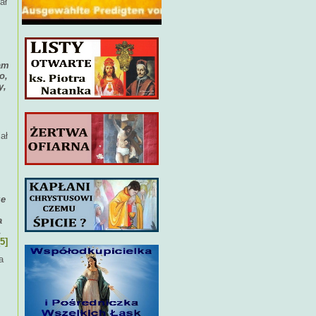
ał
am
o,
y,
ał
że
a
,
[5]
a