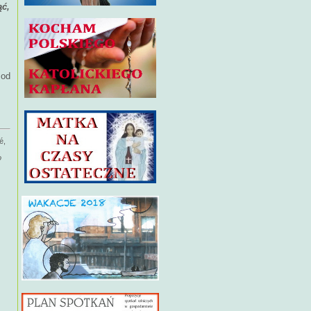
ąć,
 od
é,
o