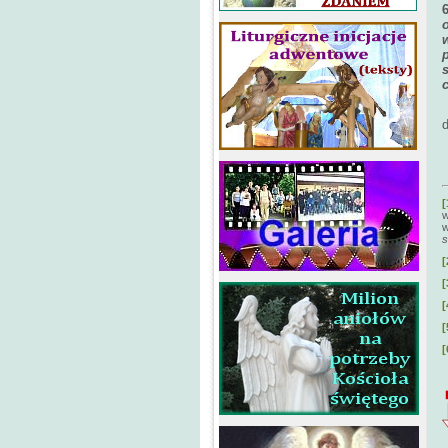
[
w
w
s
[
[
[
[
[