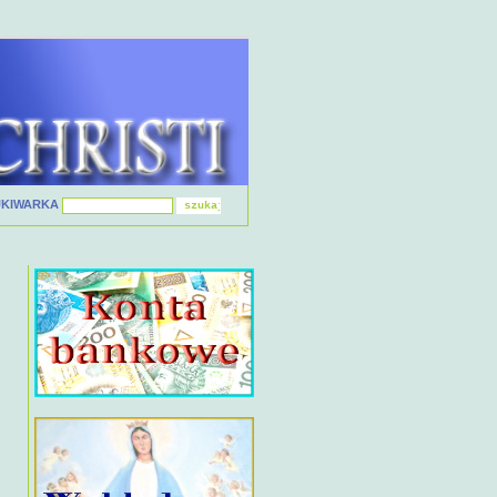
UKIWARKA
.