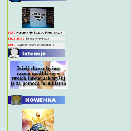
BIEŻĄCY PROGRAM TRANSMISJI
BEZPOŚREDNICH
(na żywo)
7:00
Msza święta
15:00
Koronka do Bożego Miłosierdzia
15:15-16:00
Droga Krzyżowa
18:00
Nabożeństwo wieczorne z
kazaniem
10:00
Niedzielna Msza święta w miarę
możliwości ks. Piotra