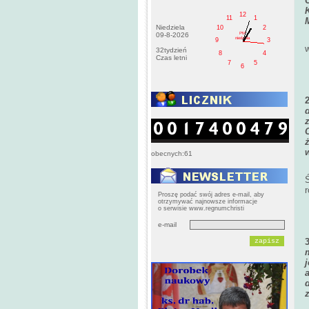
12
11
1
Niedziela
10
2
PM
09-8-2026
niedziela
9
3
32tydzień
8
4
Czas letni
7
5
6
obecnych:61
Proszę podać swój adres e-mail, aby
otrzymywać najnowsze informacje
o serwisie www.regnumchristi
e-mail