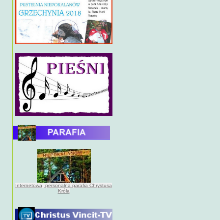
Internetowa, personalna parafia Chrystusa
Króla