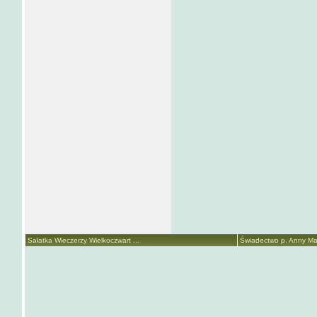
Sałatka Wieczerzy Wielkoczwart ...
Świadectwo p. Anny Mari