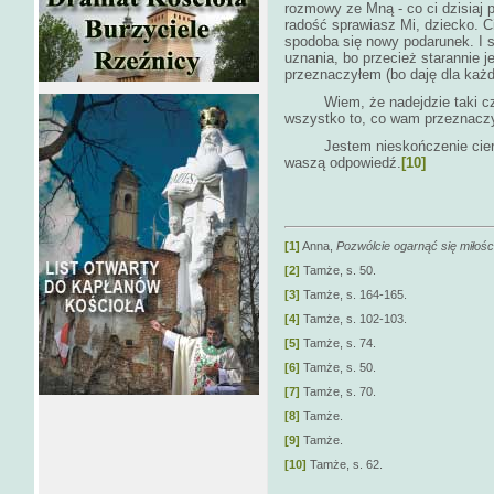
rozmowy ze Mną - co ci dzisiaj
radość sprawiasz Mi, dziecko. Ci
spodoba się nowy podarunek. I s
uznania, bo przecież starannie je
przeznaczyłem (bo daję dla każd
Wiem, że nadejdzie taki czas, 
wszystko to, co wam przeznaczy
Jestem nieskończenie cierpli
waszą odpowiedź.
[10]
[1]
Anna,
Pozwólcie ogarnąć się miłośc
[2]
Tamże, s. 50.
[3]
Tamże, s. 164-165.
[4]
Tamże, s. 102-103.
[5]
Tamże, s. 74.
[6]
Tamże, s. 50.
[7]
Tamże, s. 70.
[8]
Tamże.
[9]
Tamże.
[10]
Tamże, s. 62.