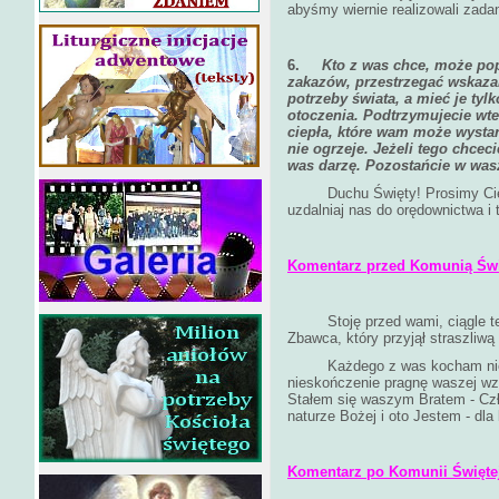
abyśmy wiernie realizowali zadan
6.
Kto z was chce, może po
zakazów, przestrzegać wskaza
potrzeby świata, a mieć je tylk
otoczenia. Podtrzymujecie wte
ciepła, które wam może wystar
nie ogrzeje. Jeżeli tego chcec
was darzę. Pozostańcie w was
Duchu Święty! Prosimy Cię ot
uzdalniaj nas do orędownictwa i 
Komentarz przed Komunią Świ
Stoję przed wami, ciągle ten
Zbawca, który przyjął straszliw
Każdego z was kocham niesko
nieskończenie pragnę waszej wza
Stałem się waszym Bratem - Czł
naturze Bożej i oto Jestem - dl
Komentarz po Komunii Świętej