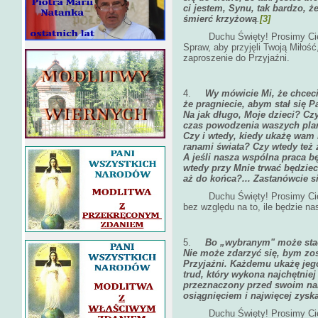
ci jestem, Synu, tak bardzo, 
śmierć krzyżową
.
[3]
Duchu Święty! Prosimy Cię
Spraw, aby przyjęli Twoją Miłość,
zaproszenie do Przyjaźni.
4.
Wy mówicie Mi, że chceci
że pragniecie, abym stał się 
Na jak długo, Moje dzieci? Czy
czas powodzenia waszych plan
Czy i wtedy, kiedy ukażę wam 
ranami świata? Czy wtedy też 
A jeśli nasza wspólna praca bę
wtedy przy Mnie trwać będzie
aż do końca?... Zastanówcie s
Duchu Święty! Prosimy Cię sp
bez względu na to, ile będzie na
5.
Bo „wybranym" może stać 
Nie może zdarzyć się, bym zost
Przyjaźni. Każdemu ukażę jego 
trud, który wykona najchętniej 
przeznaczony przed swoim na
osiągnięciem i najwięcej zysk
Duchu Święty! Prosimy Cię uzd