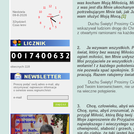
was kocham Moją Miłością, Mił
12
z was jest dla Mnie ukochany
11
1
potrzebującym Mnie tak, jak J
Niedziela
10
2
PM
09-8-2026
wam służyć Moją Mocą.
[1]
niedziela
9
3
32tydzień
Duchu Święty! Prosimy Cię za
8
4
Czas letni
7
5
wskazywał ludziom drogę do Chry
6
z otwartymi ramionami na każde
2.
Ja wzywam wszystkich. P
świat, który bez waszej Miłośc
ogień miłości, ten Mnie usłys
Moi przyjaciele ze wszystkic
wołanie! I z każdego pokolenia
obecnych:118
nie pozwala spać spokojnie. 
pracują. Razem ratujemy świat
Duchu Święty! Prosimy Cię za
Proszę podać swój adres e-mail, aby
pod Twoim kierownictwem, nie ust
otrzymywać najnowsze informacje
o serwisie www.regnumchristi
na wieczne potępienie.
e-mail
3.
Chcę, człowieku, abyś wie
Chcę, synu, abyś zrozumiał, że
przyjął Miłość, którą Bóg twój
Moje zaproszenie do Przyjaźni
największego i wieczystego sz
chwiejność, słabość i grzech,
się do ciebie, że taki jesteś 