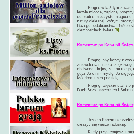
Pragnę w każdym z was sprawi
ledwie migoce, zapłonął potężny
co brudne, nieczyste, niegodne
natury cielesnej, którymi otoczyl
Bożego podobieństwa. Byście sta
ciemnościach świata.
[8]
Komentarz po Komunii Świętej 
Pragnę, aby każdy z was wyz
zniewolenia i ucisku; z lękliwego
chciwego - hojny, ze smutnego, 
gdyż Ja o nim myślę. Ja się jeg
Mój dom z nim podzielę.
Pragnę, abyście stali się praw
Duch Boży napełnił ich i Sobą na
Komentarz po Komunii Świętej 
Jestem Panem nieprzeliczonyc
cieszyć się waszą radością.
Kiedy przystępujesz z radośc