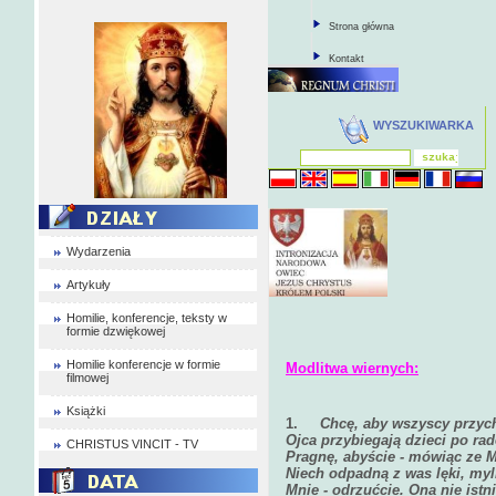
Strona główna
Kontakt
WYSZUKIWARKA
Wydarzenia
Artykuły
Homilie, konferencje, teksty w
formie dzwiękowej
Homilie konferencje w formie
Modlitwa wiernych:
filmowej
Książki
1.
Chcę, aby wszyscy przych
Ojca przybiegają dzieci po rad
CHRISTUS VINCIT - TV
Pragnę, abyście - mówiąc ze Mn
Niech odpadną z was lęki, myl
Mnie - odrzućcie. Ona nie istn