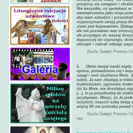
przejmuj się uwagami i złośli
Nie wszystko, co spotykasz w
wewnętrznemu jako moja pomoc.
aby wam szkodzić i przeszkad
rozpoczynacie swoją pracę dla
ziemi jest bojowaniem. Dlateg
ale nie pozwalam was zniszczy
ale przystępu do waszej duszy J
dopuszczę do cięższego, doświ
okrzepli i nabrali odwagi zwyc
Duchu Święty! Prosimy Cię br
6.
Okres twojej nauki nigdy 
opiece, prowadzeniu cię i wsp
uwagi i woli słuchania Mnie. J
sobie, Ja sam zbuduję w tobie
trudnościami, ogromem braków
iść ku Mnie, nie doszłabyś nigd
(...), to ja przychodzę do cieb
przybywam. Wiesz, że Ja jeste
oczyścić, nasycić sobą twoją c
więcej Mi nie potrzeba ponad 
Duchu Święty! Prosimy Cię na
nas.