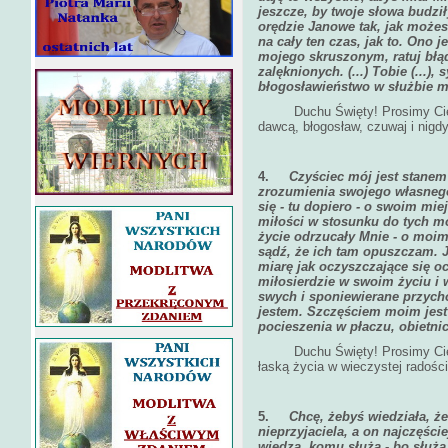
jeszcze, by twoje słowa budził
orędzie Janowe tak, jak możes
na cały ten czas, jak to. Ono 
mojego skruszonym, ratuj błą
zalęknionych. (...) Tobie (...)
błogosławieństwo w służbie mo
Duchu Święty! Prosimy Cię za
dawcą, błogosław, czuwaj i nigd
4.
Czyściec mój jest stane
zrozumienia swojego własneg
się - tu dopiero - o swoim mi
miłości w stosunku do tych mo
życie odrzucały Mnie - o moi
sądź, że ich tam opuszczam. J
miarę jak oczyszczające się o
miłosierdzie w swoim życiu i 
swych i sponiewierane przych
jestem. Szczęściem moim jest 
pocieszenia w płaczu, obietnic
Duchu Święty! Prosimy Cię za
łaską życia w wieczystej radości
5.
Chcę, żebyś wiedziała, że
nieprzyjaciela, a on najczęści
wiedzą, komu służą - bo służą