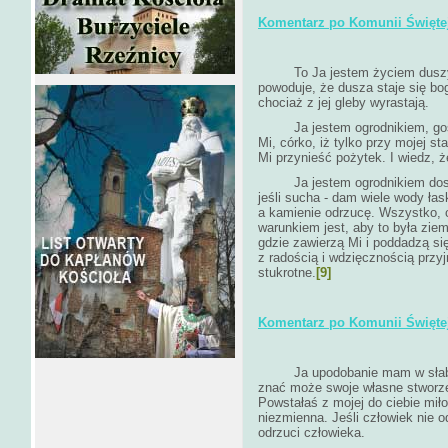
Komentarz po Komunii Świętej 
To Ja jestem życiem duszy, "ż
powoduje, że dusza staje się bo
chociaż z jej gleby wyrastają.
Ja jestem ogrodnikiem, gospo
Mi, córko, iż tylko przy mojej st
Mi przynieść pożytek. I wiedz, 
Ja jestem ogrodnikiem doskona
jeśli sucha - dam wiele wody łask
a kamienie odrzucę. Wszystko, 
warunkiem jest, aby to była ziem
gdzie zawierzą Mi i poddadzą s
z radością i wdzięcznością przy
stukrotne.
[9]
Komentarz po Komunii Świętej 
Ja upodobanie mam w słabych 
znać może swoje własne stworzen
Powstałaś z mojej do ciebie miło
niezmienna. Jeśli człowiek nie o
odrzuci człowieka.