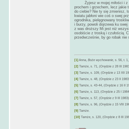
Żyjesz w mojej miłości i z ni
prochem i grzechem, lecz jaki
do ciebie? Nie ty się zmienisz, 
kwiatu jabłoni wie coś o swej prz
ogrodnika, pielęgnowany troskliw
i burzy, powoli dojrzewa ku swej
z was droższy Mi jest niż wsz
osobiście z troską i czułością. C
przedwcześnie, by go robak nie s
[1]
Anna,
Boże wychowanie,
s. 56, t. 1
[2]
Tamże, s. 71, (Orędzie z 28 III 1983
[3]
Tamże, s. 109, (Orędzie z 13 XII 19
[4]
Tamże, s. 48, (Orędzie z 23 II 1983
[5]
Tamże, s. 43-44, (Orędzie z 16 II 1
[6]
Tamże, s. 113, (Orędzie z 25 I 1984
[7]
Tamże, s. 57, (Orędzie z 9 III 1983)
[8]
Tamże, s. 96, (Orędzie z 15 VIII 19
[9]
Tamże.
[10]
Tamże, s. 120, (Orędzie z 8 III 19