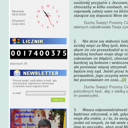
osobistej przyjaźni z Jezusem) 
12
chociażby w kilku osobach, mo
11
1
naprawdę zależy wam na bliźni
Niedziela
10
2
AM
09-8-2026
starajcie się dopuścić Mnie d
niedziela
9
3
32tydzień
Duchu Święty! Prosimy Cię za
8
4
Czas letni
7
5
wiernych zakiełkowała Twoja ży
6
2.
Nie dziw się słabości lud
ścisłej więzi ze Mną tych, któr
abym im nie przeszkodził w i
bardziej kocham moje sługi niż
zabraniam im błądzić, chociaż 
bardziej są bolesne i widoczn
obecnych:76
ale ponieważ więcej otrzymali
będzie mój sąd. Jeżeli przez 
przepadnie, jego uczynię winn
też pozostawiam im czas...
[2]
Proszę podać swój adres e-mail, aby
otrzymywać najnowsze informacje
o serwisie www.regnumchristi
Duchu Święty! Prosimy Cię za
potrzebnych łask, aby z wielką o
e-mail
im powierzyłeś.
3.
Wasza odpowiedzialność j
będziesz odczuwał, a lęk, gd
moje dla ciebie, a i to, że w
jesteś od innych, że tak wiele
daję to wszystko, abyś miał Mi