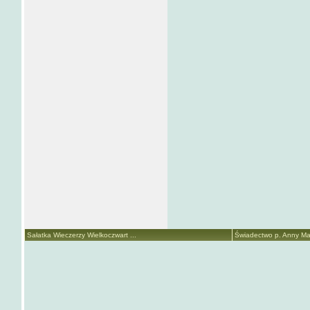
Sałatka Wieczerzy Wielkoczwart ...
Świadectwo p. Anny Mari