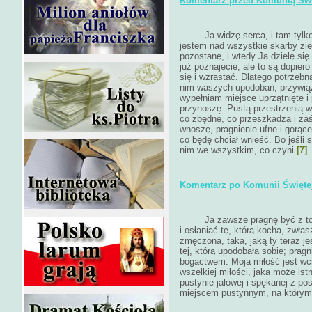
Komentarz przed Komunią Świ
Ja widzę serca, i tam tylko 
jestem nad wszystkie skarby zie
pozostanę, i wtedy Ja dzielę si
już poznajecie, ale to są dopier
się i wzrastać. Dlatego potrzeb
nim waszych upodobań, przywiąz
wypełniam miejsce uprzątnięte i
przynoszę. Pustą przestrzenią w 
co zbędne, co przeszkadza i zaśm
wnoszę, pragnienie ufne i gorące
co będę chciał wnieść. Bo jeśli s
nim we wszystkim, co czyni.
[7]
Komentarz po Komunii Świętej
Ja zawsze pragnę być z tobą. M
i osłaniać tę, którą kocha, zwłas
zmęczona, taka, jaką ty teraz je
tej, którą upodobała sobie; prag
bogactwem. Moja miłość jest wc
wszelkiej miłości, jaka może ist
pustynie jałowej i spękanej z pos
miejscem pustynnym, na którym 