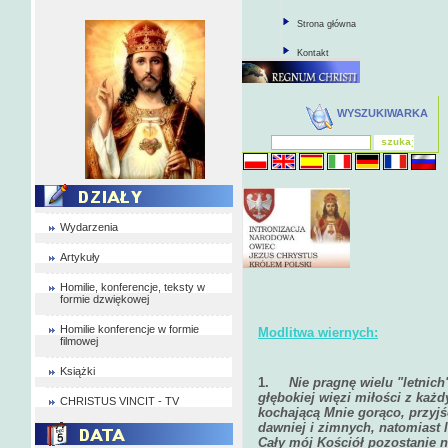
Strona główna
Kontakt
WYSZUKIWARKA
Wydarzenia
Artykuły
Homilie, konferencje, teksty w
formie dzwiękowej
Homilie konferencje w formie
Modlitwa wiernych:
filmowej
Książki
1.
Nie pragnę wielu "letnic
głębokiej więzi miłości z każd
CHRISTUS VINCIT - TV
kochającą Mnie gorąco, przyj
dawniej i zimnych, natomiast l
Cały mój Kościół pozostanie n