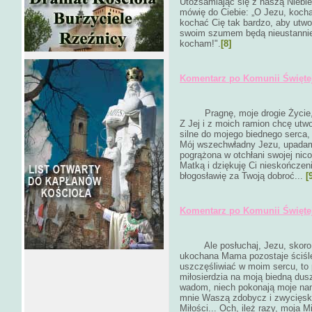
Utożsamiając się z naszą Niebie
mówię do Ciebie: „O Jezu, kocha
kochać Cię tak bardzo, aby utwo
swoim szumem będą nieustannie
kocham!".
[8]
Komentarz po Komunii Świętej 
Pragnę, moje drogie Życie, p
Z Jej i z moich ramion chcę utw
silne do mojego biednego serca,
Mój wszechwładny Jezu, upadam
pogrążona w otchłani swojej nico
Matką i dziękuję Ci nieskończen
błogosławię za Twoją dobroć...
[
Komentarz po Komunii Świętej 
Ale posłuchaj, Jezu, skoro pr
ukochana Mama pozostaje ściśle
uszczęśliwiać w moim sercu, to 
miłosierdzia na moją biedną du
wadom, niech pokonają moje nam
mnie Waszą zdobycz i zwycięsk
Miłości... Och, ileż razy, moja 