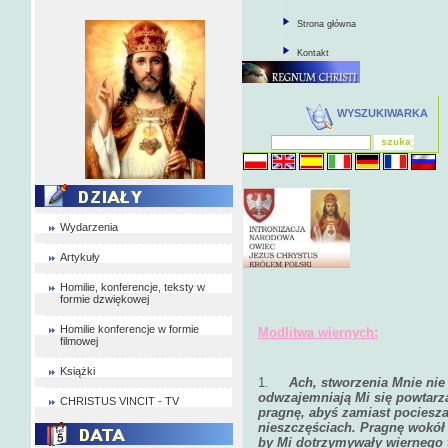
Strona główna
Kontakt
WYSZUKIWARKA
Wydarzenia
Artykuły
Homilie, konferencje, teksty w
formie dzwiękowej
Homilie konferencje w formie
Modlitwa wiernych:
filmowej
Książki
1.
Ach, stworzenia Mnie nie 
odwzajemniają Mi się powtarz
CHRISTUS VINCIT - TV
pragnę, abyś zamiast pociesz
nieszczęściach. Pragnę wokół 
by Mi dotrzymywały wiernego 