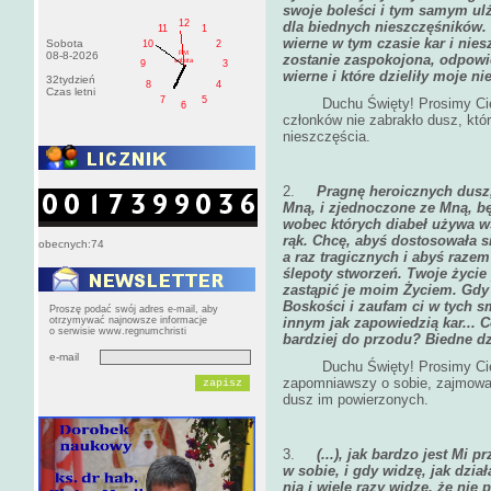
swoje boleści i tym samym ul
12
dla biednych nieszczęśników.
11
1
wierne w tym czasie kar i nie
Sobota
10
2
PM
08-8-2026
zostanie zaspokojona, odpowi
sobota
9
3
wierne i które dzieliły moje ni
32tydzień
8
4
Czas letni
7
5
Duchu Święty! Prosimy Cię za
6
członków nie zabrakło dusz, któr
nieszczęścia.
2.
Pragnę heroicznych dusz,
Mną, i zjednoczone ze Mną, bę
wobec których diabeł używa w
rąk. Chcę, abyś dostosowała s
obecnych:74
a raz tragicznych i abyś raze
ślepoty stworzeń. Twoje życi
zastąpić je moim Życiem. Gdy 
Boskości i zaufam ci w tych 
Proszę podać swój adres e-mail, aby
otrzymywać najnowsze informacje
innym jak zapowiedzią kar... 
o serwisie www.regnumchristi
bardziej do przodu? Biedne dzi
e-mail
Duchu Święty! Prosimy Cię za
zapomniawszy o sobie, zajmowali 
dusz im powierzonych.
3.
(...), jak bardzo jest Mi 
w sobie, i gdy widzę, jak dzia
nią i wiele razy widzę, że nie 