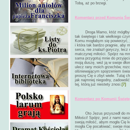
Tobą, aż po brzegi.
Komentarz przed Komunią Świ
Droga Mamo, któż mógłby kie
tak świętego i tak wielkiego czy
Komu mogłabym się powierzyć, je
i która tak bardzo pragnie, aby
serca, nie znalazł goryczy, lecz
matczynej miłości. Spójrz na mni
sama przygotuj mnie do przyjęc
moją duszę, weź ją w swoje dło
ulecz rany moich grzechów, rozc
olśniewającym spojrzeniem świa
proszę Cię o zbyt wiele. Tutaj c
jak najmniej niegodny, zadowoli
tej, którą już niestety znosi.
[7]
Komentarz po Komunii Świętej
Oto Jezus przyszedł do mojeg
Miłości! Spójrz, jest z nami na
swoją miłość, abym mogła Cię k
mogła Cię pocałować; swoje mac