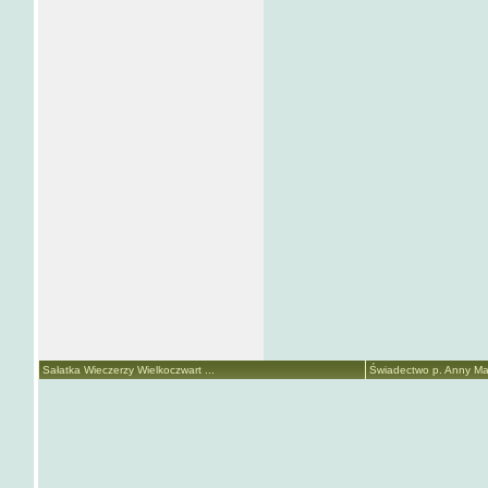
Sałatka Wieczerzy Wielkoczwart ...
Świadectwo p. Anny Mari