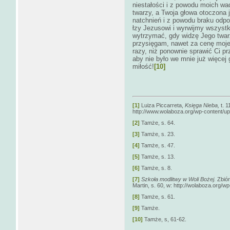
niestałości i z powodu moich wad
twarzy, a Twoja głowa otoczona 
natchnień i z powodu braku odp
łzy Jezusowi i wyrwijmy wszystk
wytrzymać, gdy widzę Jego twarz
przysięgam, nawet za cenę mojeg
razy, niż ponownie sprawić Ci p
aby nie było we mnie już więcej
miłość!
[10]
[1]
Luiza Piccarreta,
Księga Nieba,
t. 
http://www.wolaboza.org/wp-content/up
[2]
Tamże, s. 64.
[3]
Tamże, s. 23.
[4]
Tamże, s. 47.
[5]
Tamże, s. 13.
[6]
Tamże, s. 8.
[7]
Szkoła modlitwy w Woli Bożej.
Zbiór
Martin, s. 60, w: http://wolaboza.org/
[8]
Tamże, s. 61.
[9]
Tamże.
[10]
Tamże, s, 61-62.