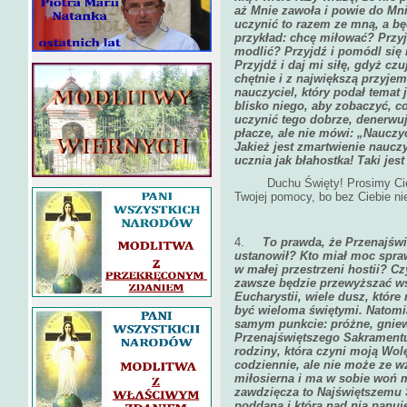
aż Mnie zawoła i powie do Mnie
uczynić to razem ze mną, a bę
przykład: chcę miłować? Przy
modlić? Przyjdź i pomódl się 
Przyjdź i daj mi siłę, gdyż czuj
chętnie i z największą przyje
nauczyciel, który podał temat
blisko niego, aby zobaczyć, co
uczynić tego dobrze, denerwuje
płacze, ale nie mówi: „Nauczy
Jakież jest zmartwienie nauczy
ucznia jak błahostka! Taki jest
Duchu Święty! Prosimy Cię s
Twojej pomocy, bo bez Ciebie ni
4.
To prawda, że Przenajświ
ustanowił? Kto miał moc spra
w małej przestrzeni hostii? C
zawsze będzie przewyższać wsz
Eucharystii, wiele dusz, któr
być wieloma świętymi. Natomia
samym punkcie: próżne, gniew
Przenajświętszego Sakramentu
rodziny, która czyni moją Wol
codziennie, ale nie może ze wz
miłosierna i ma w sobie woń 
zawdzięcza to Najświętszemu S
poddana i która nad nią panuj