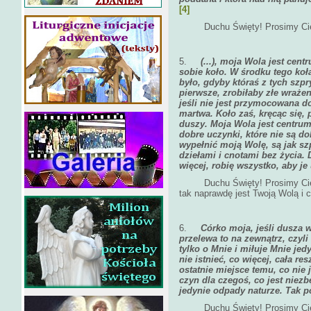
[4]
Duchu Święty! Prosimy Cię o 
5.
(...), moja Wola jest cen
sobie koło. W środku tego koł
było, gdyby któraś z tych szp
pierwsze, zrobiłaby złe wrażen
jeśli nie jest przymocowana do
martwa. Koło zaś, kręcąc się, p
duszy. Moja Wola jest centrum
dobre uczynki, które nie są do
wypełnić moją Wolę, są jak s
dziełami i cnotami bez życia.
więcej, robię wszystko, aby je
Duchu Święty! Prosimy Cię oś
tak naprawdę jest Twoją Wolą i 
6.
Córko moja, jeśli dusza w
przelewa to na zewnątrz, czyli
tylko o Mnie i miłuje Mnie jedy
nie istnieć, co więcej, cała re
ostatnie miejsce temu, co nie 
czyn dla czegoś, co jest niezb
jedynie odpady naturze. Tak p
Duchu Święty! Prosimy Cię s