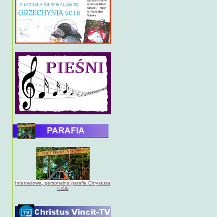
Internetowa, personalna parafia Chrystusa
Króla