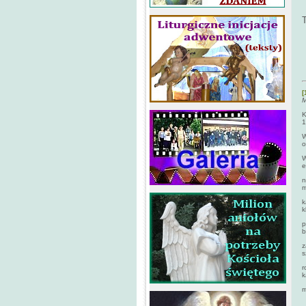
T
[
M
K
1
W
o
W
e
n
m
k
k
p
b
z
s
r
k
m