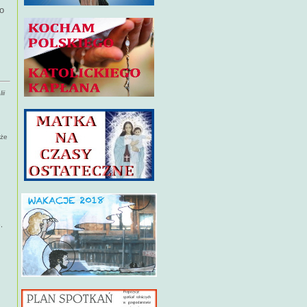
o
ii
kże
,