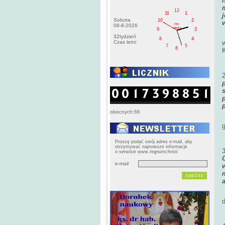
12
11
1
Sobota
10
2
PM
08-8-2026
sobota
9
3
32tydzień
8
4
Czas letni
7
5
6
K
obecnych:66
g
Proszę podać swój adres e-mail, aby
otrzymywać najnowsze informacje
o serwisie www.regnumchristi
e-mail