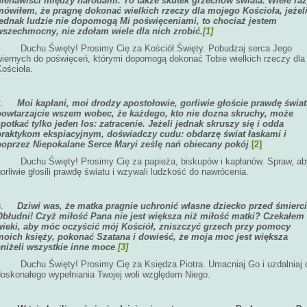
nienawiści między narodami. To także skutek grzechów świata. Wiele ra
mówiłem, że pragnę dokonać wielkich rzeczy dla mojego Kościoła, jeżel
jednak ludzie nie dopomogą Mi poświęceniami, to chociaż jestem
wszechmocny, nie zdołam wiele dla nich zrobić.
[1]
Duchu Święty! Prosimy Cię za Kościół Święty. Pobudzaj serca Jego
wiernych do poświęceń, którymi dopomogą dokonać Tobie wielkich rzeczy dla
ościoła.
2.
Moi kapłani, moi drodzy apostołowie, gorliwie głoście prawdę świat
powtarzajcie wszem wobec, że każdego, kto nie dozna skruchy, może
spotkać tylko jeden los: zatracenie. Jeżeli jednak skruszy się i odda
praktykom ekspiacyjnym, doświadczy cudu: obdarzę świat łaskami i
poprzez Niepokalane Serce Maryi ześlę nań obiecany pokój
.
[2]
Duchu Święty! Prosimy Cię za papieża, biskupów i kapłanów. Spraw, ab
orliwie głosili prawdę światu i wzywali ludzkość do nawrócenia.
3.
Dziwi was, że matka pragnie uchronić własne dziecko przed śmierc
Obłudni! Czyż miłość Pana nie jest większa niż miłość matki? Czekałem
wieki, aby móc oczyścić mój Kościół, zniszczyć grzech przy pomocy
moich księży, pokonać Szatana i dowieść, że moja moc jest większa
aniżeli wszystkie inne moce
.
[3]
Duchu Święty! Prosimy Cię za Księdza Piotra. Umacniaj Go i uzdalniaj 
doskonałego wypełniania Twojej woli względem Niego.