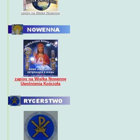
zapisy na Wielką Nowennę
zapisy na Wielką Nowennę
Uwolnienia Kościoła