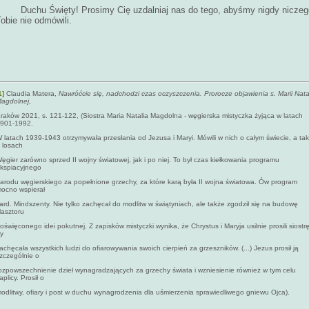
Duchu Święty! Prosimy Cię uzdalniaj nas do tego, abyśmy nigdy niczeg
obie nie odmówili.
1]
Claudia Matera,
Nawróćcie się, nadchodzi czas oczyszczenia. Prorocze objawienia s. Marii Natal
agdolnej
,
raków 2021, s. 121-122, (Siostra Maria Natalia Magdolna - węgierska mistyczka żyjąca w latach
901-1992.
 latach 1939-1943 otrzymywała przesłania od Jezusa i Maryi. Mówili w nich o całym świecie, a ta
 losach
ęgier zarówno sprzed II wojny światowej, jak i po niej. To był czas kiełkowania programu
kspiacyjnego
arodu węgierskiego za popełnione grzechy, za które karą była II wojna światowa. Ów program
ocno wspierał
ard. Mindszenty. Nie tylko zachęcał do modlitw w świątyniach, ale także zgodził się na budowę
lasztoru
oświęconego idei pokutnej. Z zapisków mistyczki wynika, że Chrystus i Maryja usilnie prosili siostrę
y
achęcała wszystkich ludzi do ofiarowywania swoich cierpień za grzeszników. (...) Jezus prosił ją
zczególnie o
ozpowszechnienie dzieł wynagradzających za grzechy świata i wzniesienie również w tym celu
aplicy. Prosił o
odlitwy, ofiary i post w duchu wynagrodzenia dla uśmierzenia sprawiedliwego gniewu Ojca).