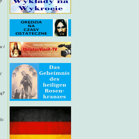
zy
i
u i
y
ią?
do