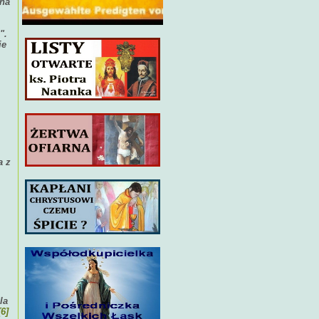
ana
".
je
a z
la
[6]