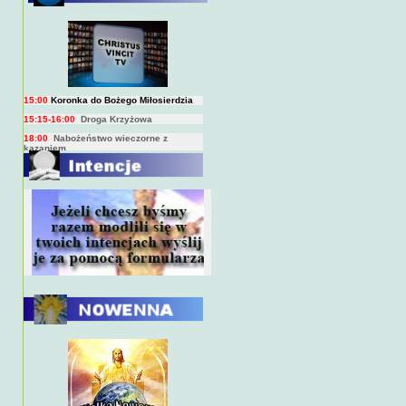
BIEŻĄCY PROGRAM TRANSMISJI
BEZPOŚREDNICH
(na żywo)
7:00
Msza święta
15:00
Koronka do Bożego Miłosierdzia
15:15-16:00
Droga Krzyżowa
18:00
Nabożeństwo wieczorne z
kazaniem
10:00
Niedzielna Msza święta w miarę
możliwości ks. Piotra