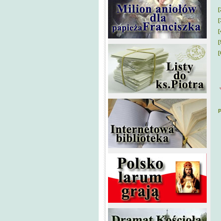
[
[
[
[
[