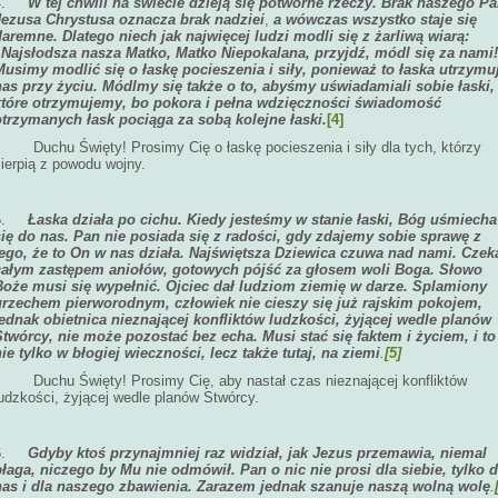
4.
W tej chwili na świecie dzieją się potworne rzeczy. Brak naszego P
Jezusa Chrystusa oznacza brak nadziei
,
a wówczas wszystko staje się
daremne. Dlatego niech jak najwięcej ludzi modli się z żarliwą wiarą:
„Najsłodsza nasza Matko, Matko Niepokalana, przyjdź, módl się za nami!
Musimy modlić się o łaskę pocieszenia i siły, ponieważ to łaska utrzymu
nas przy życiu. Módlmy się także o to, abyśmy uświadamiali sobie łaski,
które otrzymujemy, bo pokora i pełna wdzięczności świadomość
otrzymanych łask pociąga za sobą kolejne łaski.
[4]
Duchu Święty! Prosimy Cię o łaskę pocieszenia i siły dla tych, którzy
ierpią z powodu wojny.
5.
Łaska działa po cichu. Kiedy jesteśmy w stanie łaski, Bóg uśmiecha
się do nas. Pan nie posiada się z radości, gdy zdajemy sobie sprawę z
tego, że to On w nas działa. Najświętsza Dziewica czuwa nad nami. Czek
całym zastępem aniołów, gotowych pójść za głosem woli Boga. Słowo
Boże musi się wypełnić. Ojciec dał ludziom ziemię w darze. Splamiony
grzechem pierworodnym, człowiek nie cieszy się już rajskim pokojem,
jednak obietnica nieznającej konfliktów ludzkości, żyjącej wedle planów
Stwórcy, nie może pozostać bez echa. Musi stać się faktem i życiem, i to
ie tylko w błogiej wieczności, lecz także tutaj, na ziemi
.
[5]
Duchu Święty! Prosimy Cię, aby nastał czas nieznającej konfliktów
udzkości, żyjącej wedle planów Stwórcy.
6.
Gdyby ktoś przynajmniej raz widział, jak Jezus przemawia, niemal
błaga, niczego by Mu nie odmówił. Pan o nic nie prosi dla siebie, tylko d
nas i dla naszego zbawienia. Zarazem jednak szanuje naszą wolną wolę
.