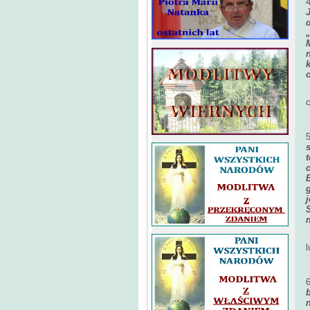
c
n
l