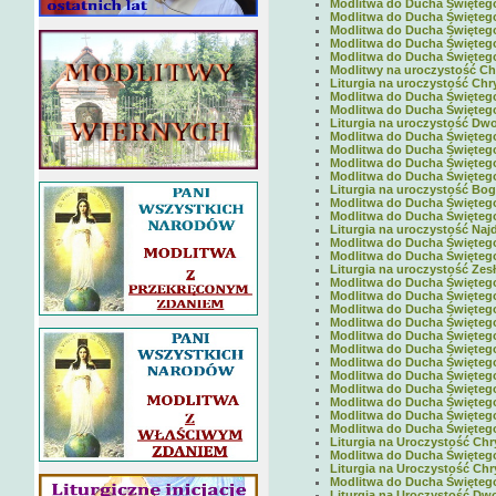
Modlitwa do Ducha Świętego 
Modlitwa do Ducha Świętego 
Modlitwa do Ducha Świętego 
Modlitwa do Ducha Świętego 
Modlitwa do Ducha Świętego 
Modlitwy na uroczystość Ch
Liturgia na uroczystość Chry
Modlitwa do Ducha Świętego 
Modlitwa do Ducha Świętego 
Liturgia na uroczystość Dwoj
Modlitwa do Ducha Świętego 
Modlitwa do Ducha Świętego 
Modlitwa do Ducha Świętego 
Modlitwa do Ducha Świętego 
Liturgia na uroczystość Boga
Modlitwa do Ducha Świętego 
Modlitwa do Ducha Świętego 
Liturgia na uroczystość Najd
Modlitwa do Ducha Świętego 
Modlitwa do Ducha Świętego 
Liturgia na uroczystość Zes
Modlitwa do Ducha Świętego 
Modlitwa do Ducha Świętego 
Modlitwa do Ducha Świętego 
Modlitwa do Ducha Świętego 
Modlitwa do Ducha Świętego 
Modlitwa do Ducha Świętego 
Modlitwa do Ducha Świętego 
Modlitwa do Ducha Świętego 
Modlitwa do Ducha Świętego 
Modlitwa do Ducha Świętego 
Modlitwa do Ducha Świętego 
Modlitwa do Ducha Świętego 
Liturgia na Uroczystość Chr
Modlitwa do Ducha Świętego 
Liturgia na Uroczystość Chr
Modlitwa do Ducha Świętego 
Liturgia na Uroczystość Dwo