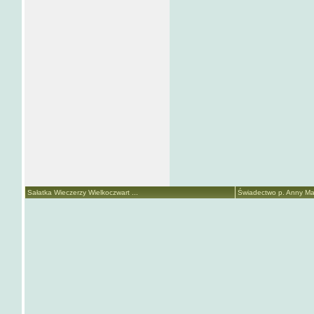
Sałatka Wieczerzy Wielkoczwart ...
Świadectwo p. Anny Mari