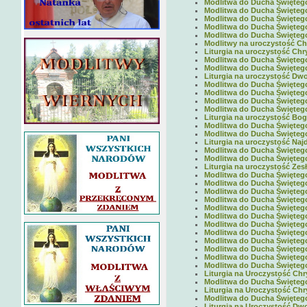
Modlitwa do Ducha Świętego 
Modlitwa do Ducha Świętego 
Modlitwa do Ducha Świętego 
Modlitwa do Ducha Świętego 
Modlitwa do Ducha Świętego 
Modlitwy na uroczystość Ch
Liturgia na uroczystość Chry
Modlitwa do Ducha Świętego 
Modlitwa do Ducha Świętego 
Liturgia na uroczystość Dwoj
Modlitwa do Ducha Świętego 
Modlitwa do Ducha Świętego 
Modlitwa do Ducha Świętego 
Modlitwa do Ducha Świętego 
Liturgia na uroczystość Boga
Modlitwa do Ducha Świętego 
Modlitwa do Ducha Świętego 
Liturgia na uroczystość Najd
Modlitwa do Ducha Świętego 
Modlitwa do Ducha Świętego 
Liturgia na uroczystość Zes
Modlitwa do Ducha Świętego 
Modlitwa do Ducha Świętego 
Modlitwa do Ducha Świętego 
Modlitwa do Ducha Świętego 
Modlitwa do Ducha Świętego 
Modlitwa do Ducha Świętego 
Modlitwa do Ducha Świętego 
Modlitwa do Ducha Świętego 
Modlitwa do Ducha Świętego 
Modlitwa do Ducha Świętego 
Modlitwa do Ducha Świętego 
Modlitwa do Ducha Świętego 
Liturgia na Uroczystość Chr
Modlitwa do Ducha Świętego 
Liturgia na Uroczystość Chr
Modlitwa do Ducha Świętego 
Liturgia na Uroczystość Dwo