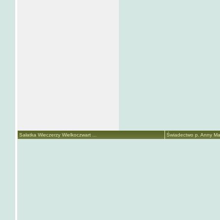
Sałatka Wieczerzy Wielkoczwart ...
Świadectwo p. Anny Mari