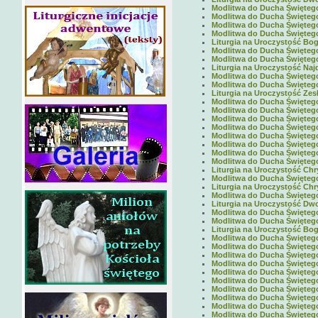
Modlitwa do Ducha Świętego 
Modlitwa do Ducha Świętego 
Modlitwa do Ducha Świętego 
Modlitwa do Ducha Świętego 
Liturgia na Uroczystość Boga
Modlitwa do Ducha Świętego 
Modlitwa do Ducha Świętego 
Liturgia na Uroczystość Naj
Modlitwa do Ducha Świętego 
Modlitwa do Ducha Świętego 
Liturgia na Uroczystość Zes
Modlitwa do Ducha Świętego 
Modlitwa do Ducha Świętego 
Modlitwa do Ducha Świętego 
Modlitwa do Ducha Świętego 
Modlitwa do Ducha Świętego 
Modlitwa do Ducha Świętego 
Modlitwa do Ducha Świętego 
Modlitwa do Ducha Świętego 
Liturgia na Uroczystość Chr
Modlitwa do Ducha Świętego 
Liturgia na Uroczystość Chry
Modlitwa do Ducha Świętego 
Liturgia na Uroczystość Dwo
Modlitwa do Ducha Świętego 
Modlitwa do Ducha Świętego 
Liturgia na Uroczystość Boga
Modlitwa do Ducha Świętego 
Modlitwa do Ducha Świętego 
Modlitwa do Ducha Świętego 
Modlitwa do Ducha Świętego 
Modlitwa do Ducha Świętego 
Modlitwa do Ducha Świętego 
Modlitwa do Ducha Świętego 
Modlitwa do Ducha Świętego 
Modlitwa do Ducha Świętego 
Modlitwa do Ducha Świętego 