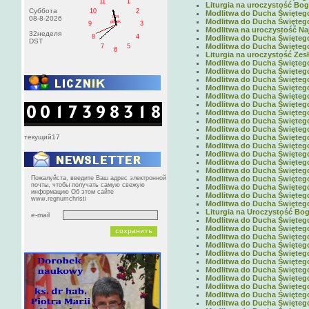
11
1
Liturgia na uroczystość Boga
Суббота
10
2
Modlitwa do Ducha Świętego 
PM
08-8-2026
Modlitwa do Ducha Świętego 
pištek
9
3
Modlitwa na uroczystość Naj
32неделя
8
4
Modlitwa do Ducha Świętego 
DST
Modlitwa do Ducha Świętego 
7
5
6
Liturgia na uroczystość Zes
Modlitwa do Ducha Świętego 
Modlitwa do Ducha Świętego 
Modlitwa do Ducha Świętego 
Modlitwa do Ducha Świętego 
Modlitwa do Ducha Świętego 
Modlitwa do Ducha Świętego 
Modlitwa do Ducha Świętego 
Modlitwa do Ducha Świętego 
Modlitwa do Ducha Świętego 
текущий17
Modlitwa do Ducha Świętego 
Modlitwa do Ducha Świętego 
Modlitwa do Ducha Świętego 
Modlitwa do Ducha Świętego 
Modlitwa do Ducha Świętego 
Пожалуйста, введите Ваш адрес электронной
Modlitwa do Ducha Świętego 
почты, чтобы получать самую свежую
Modlitwa do Ducha Świętego 
информацию Об этом сайте
Modlitwa do Ducha Świętego 
www.regnumchristi
Modlitwa do Ducha Świętego 
Liturgia na Uroczystość Boga
e-mail
Modlitwa do Ducha Świętego 
Modlitwa do Ducha Świętego 
Modlitwa do Ducha Świętego 
Modlitwa do Ducha Świętego 
Modlitwa do Ducha Świętego 
Modlitwa do Ducha Świętego 
Modlitwa do Ducha Świętego 
Modlitwa do Ducha Świętego 
Modlitwa do Ducha Świętego 
Modlitwa do Ducha Świętego 
Modlitwa do Ducha Świętego 