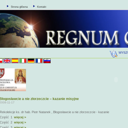
Strona główna
Kontakt
WYSZ
Błogosławcie a nie złorzeczcie – kazanie misyjne
2008-11-17
Rekolekcje ks. dr hab. Piotr Natanek , Błogosławcie a nie złorzeczcie - kazanie
Część 1
więcej >
Część 2
więcej >
Część 3
więcej >