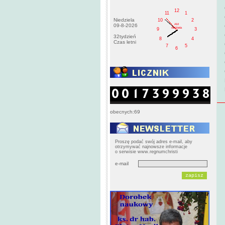
12
11
1
Niedziela
10
2
AM
09-8-2026
niedziela
9
3
32tydzień
8
4
Czas letni
7
5
6
obecnych:69
Proszę podać swój adres e-mail, aby
otrzymywać najnowsze informacje
o serwisie www.regnumchristi
e-mail