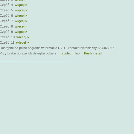
Część 4
więcej >
Część 5
więcej >
Część 6
więcej >
Część 7
więcej >
Część 8
więcej >
Część 9
więcej >
Część 10
więcej >
Część 11
więcej >
Dostępne są pełne nagrania w formacie DVD - kontakt telefoniczny 664466067
Przy braku obrazu lub dzwięku pobierz
codec
,lub
flash install