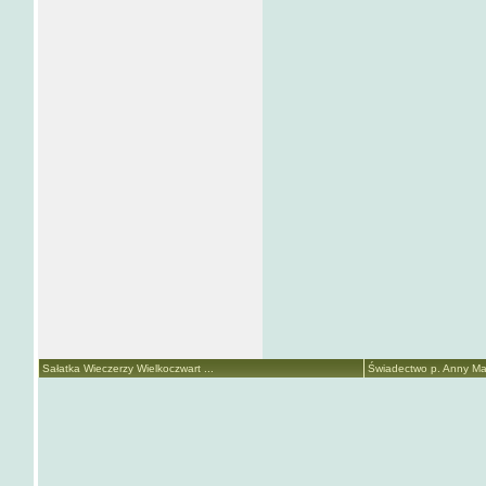
Sałatka Wieczerzy Wielkoczwart ...
Świadectwo p. Anny Mari