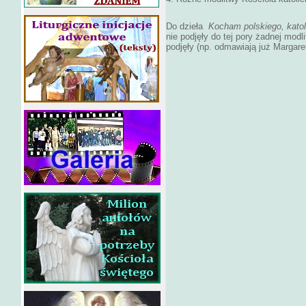
Do dzieła
Kocham polskiego, kato
nie podjęły do tej pory żadnej modl
podjęły (np. odmawiają już Margare