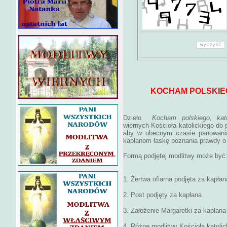
KOCHAM POLSKIE
Dzieło
Kocham polskiego, kat
wiernych Kościoła katolickiego do 
aby w obecnym czasie panowania
kapłanom łaskę poznania prawdy o 
Formą podjętej modlitwy może być
1. Żertwa ofiarna podjęta za kapłan
2. Post podjęty za kapłana
3. Założenie Margaretki za kapłana
4. Różne modlitwy Kościoła katoli