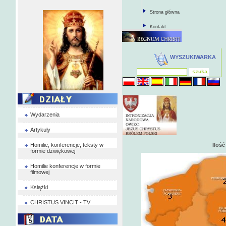
Strona główna
Kontakt
WYSZUKIWARKA
Wydarzenia
Artykuły
Homilie, konferencje, teksty w
Iloś
formie dzwiękowej
Homilie konferencje w formie
filmowej
Książki
CHRISTUS VINCIT - TV