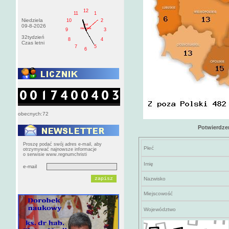
12
11
1
Niedziela
10
2
AM
09-8-2026
niedziela
9
3
32tydzień
8
4
Czas letni
7
5
6
obecnych:72
Potwierdze
Proszę podać swój adres e-mail, aby
Płeć
otrzymywać najnowsze informacje
o serwisie www.regnumchristi
Imię
e-mail
Nazwisko
Miejscowość
Województwo