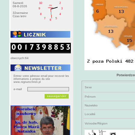
Samedi
10
2
PM
08-8-2026
sobota
9
3
32semaine
8
4
Czas letni
7
5
6
obecnych:64
Potwierdze
Entrez votre adresse email pour recevoir les
informations à propos du site
www.regnumchristi.pl
Sexe
e-mail
Prénom
Nazwisko
Localité
Voïvodie/Région