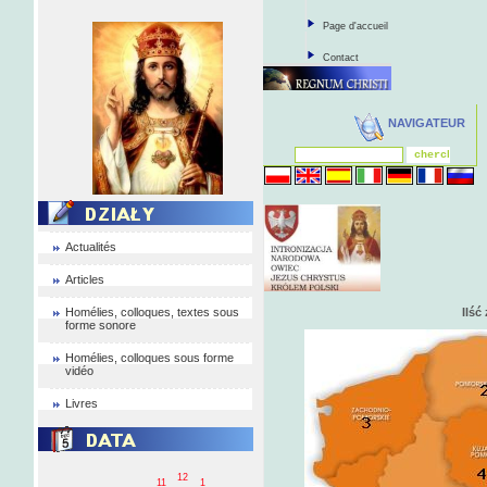
Page d'accueil
Contact
NAVIGATEUR
Actualités
Articles
Homélies, colloques, textes sous
Ilść
forme sonore
Homélies, colloques sous forme
vidéo
Livres
12
11
1