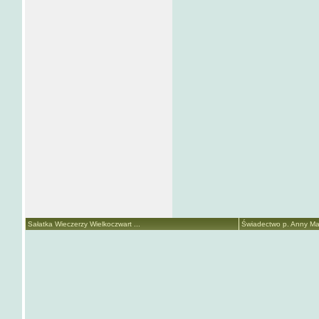
Sałatka Wieczerzy Wielkoczwart ...
Świadectwo p. Anny Mari