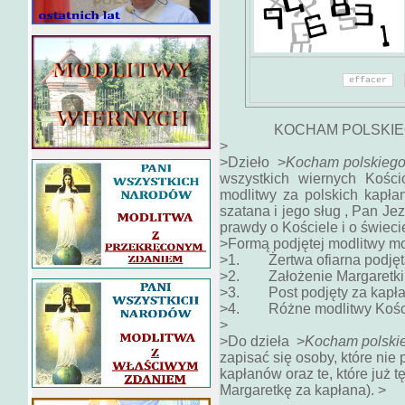
KOCHAM POLSKIE
>
>Dzieło >
Kocham polskiego
wszystkich wiernych Kości
modlitwy za polskich kapł
szatana i jego sług , Pan J
prawdy o Kościele i o świeci
>Formą podjętej modlitwy m
>1. Żertwa ofiarna podjęt
>2. Założenie Margaretki 
>3. Post podjęty za kapł
>4. Różne modlitwy Kościoł
>
>Do dzieła >
Kocham polskie
zapisać się osoby, które nie 
kapłanów oraz te, które już 
Margaretkę za kapłana). >