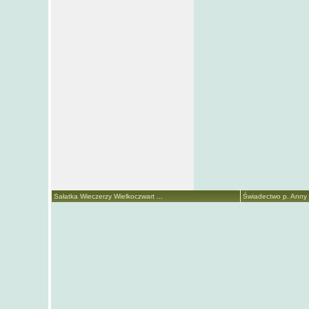
Sałatka Wieczerzy Wielkoczwart ...
Świadectwo p. Anny M