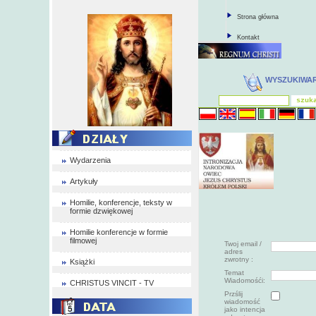
Strona główna
Kontakt
WYSZUKIWA
Wydarzenia
Artykuły
Homilie, konferencje, teksty w
formie dzwiękowej
Homilie konferencje w formie
filmowej
Twoj email /
adres
zwrotny :
Książki
Temat
Wiadomośći:
CHRISTUS VINCIT - TV
Przślij
wiadomość
jako intencja