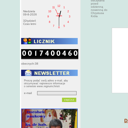
odczytana
przed
12
odzienną
11
1
nowenną do
Niedziela
10
2
Chrystusa
PM
09-8-2026
Króla
niedziela
9
3
32tydzień
8
4
Czas letni
7
5
6
obecnych:38
Proszę podać swój adres e-mail, aby
otrzymywać najnowsze informacje
o serwisie www.regnumchristi
e-mail
D