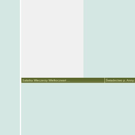
Sałatka Wieczerzy Wielkoczwart ...
Świadectwo p. Anny M