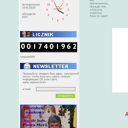
как
11
1
прочитанное,
понедельник
10
2
прежде чем
PM
10-8-2026
poniedziałek
odzienną
9
3
новенны
33неделя
8
4
Христа Царя
DST
7
5
6
текущий89
Пожалуйста, введите Ваш адрес электронной
почты, чтобы получать самую свежую
информацию Об этом сайте
www.regnumchristi
e-mail
Д