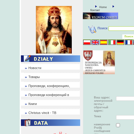
Home
Контакт
Поиск
Новости
Товары
Проповеди, конференциях,
Проповеди конференций в
Ваш адрес
электронной
Книги
почты /
обратный
адрес:
Christus vincit - ТВ
Тема
намерение
Przślij
сообщение
12