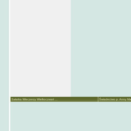
Sałatka Wieczerzy Wielkoczwart ...
Świadectwo p. Anny Mari