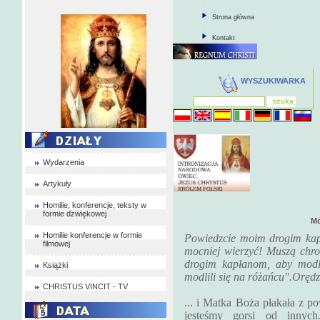
Strona główna
Kontakt
WYSZUKIWARKA
Wydarzenia
Artykuły
Homilie, konferencje, teksty w
formie dzwiękowej
Mo
Homilie konferencje w formie
Powiedzcie moim drogim ka
filmowej
mocniej wierzyć! Muszą chr
drogim kapłanom, aby modli
Książki
modlili się na różańcu".Oręd
CHRISTUS VINCIT - TV
... i Matka Boża płakała z p
jesteśmy gorsi od innyc