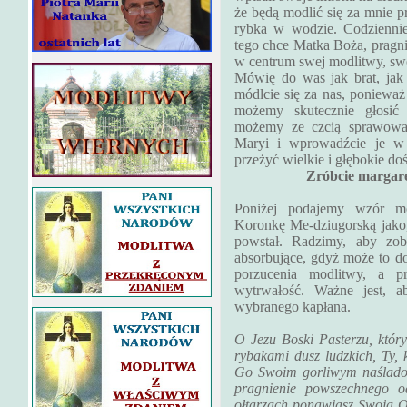
że będą modlić się za mnie pr
rybka w wodzie. Codziennie
tego chce Matka Boża, pragni
w centrum swej modlitwy, swo
Mówię do was jak brat, jak
módlcie się za nas, ponieważ
możemy skutecznie głosi
możemy ze czcią sprawować 
Maryi i wprowadźcie je w
przeżyć wielkie i głębokie do
Zróbcie margare
Poniżej podajemy wzór m
Koronkę Me-dziugorską jako,
powstał. Radzimy, aby zob
absorbujące, gdyż może to d
porzucenia modlitwy, a p
wytrwałość. Ważne jest, a
wybranego kapłana.
O Jezu Boski Pasterzu, któr
rybakami dusz ludzkich, Ty, k
Go Swoim gorliwym naśladow
pragnienie powszechnego od
ołtarzach ponawiasz Swoją Ofi