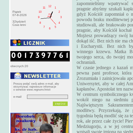
zapomnieliśmy wpatrywać 
12
11
1
pragnie abyśmy szukali kapł
Piątek
10
2
gdyż Kościół zapomniał o ni
PM
07-8-2026
pištek
9
3
powodu braku modlitewnej po
32tydzień
8
4
studiowali, ale brakowało p
Czas letni
7
5
6
pragnie, aby Kościół kochał
Mojżesz prowadzący swój lu
dokąd iść. Bez nich nie ma ch
i Eucharystii. Bez nich by
winnego krzewu. Matka Bo
twojego serca, do twojej mo
ochraniali.
obecnych:20
W czasie jednego z kazań m
pewna pani profesor, któr
Zrozumiała i zainicjowała ap
Uniwersytet, aby w całej Am
Proszę podać swój adres e-mail, aby
otrzymywać najnowsze informacje
kapłanów. Apostolat ten nazw
o serwisie www.regnumchristi
W centrum symbolicznego kw
e-mail
wokół niego na siedmiu p
Najświętszym Sakramentem
modlitwy. Przyrzekają, ż
tygodnia będą modlić się za t
rok, ale przez całe życie! Pi
Medziugorju, a w jej centr
wpisali swoje imiona na siedr