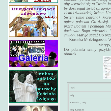
aby wstawiać się za Twoim l
by dostrzegał świat spragnion
ziemi i światłością świata. 
Święty (imię patrona), które
opiece polecam Go dzisiaj.
przed Bogiem i pomagał Mu 
dochował Bogu wierności i
chwały. Maryjo strzeż Go prz
Koronka Medziugorska: Wi
Maryjo,
Do pobrania scany przykład
obrazek
Płeć
Imię
Nazwisko, Imię
Imię Księdza