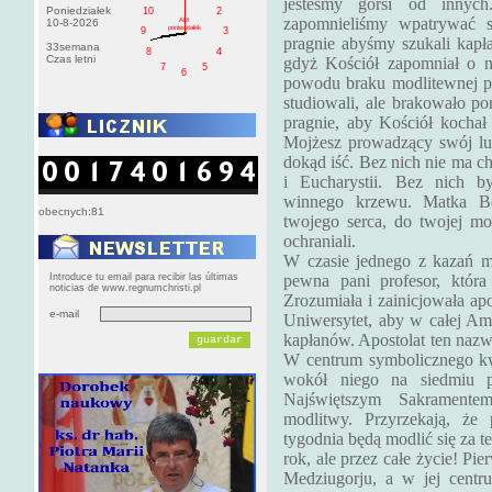
jesteśmy gorsi od innyc
Poniedziałek
10
2
zapomnieliśmy wpatrywać 
AM
10-8-2026
poniedziałek
9
3
pragnie abyśmy szukali kapł
33semana
8
4
Czas letni
gdyż Kościół zapomniał o ni
7
5
6
powodu braku modlitewnej po
studiowali, ale brakowało p
pragnie, aby Kościół kochał
Mojżesz prowadzący swój lu
dokąd iść. Bez nich nie ma ch
i Eucharystii. Bez nich by
winnego krzewu. Matka Bo
obecnych:81
twojego serca, do twojej mo
ochraniali.
W czasie jednego z kazań m
Introduce tu email para recibir las últimas
pewna pani profesor, któr
noticias de www.regnumchristi.pl
Zrozumiała i zainicjowała ap
e-mail
Uniwersytet, aby w całej Am
kapłanów. Apostolat ten nazw
W centrum symbolicznego kw
wokół niego na siedmiu p
Najświętszym Sakramentem
modlitwy. Przyrzekają, ż
tygodnia będą modlić się za t
rok, ale przez całe życie! Pi
Medziugorju, a w jej centr