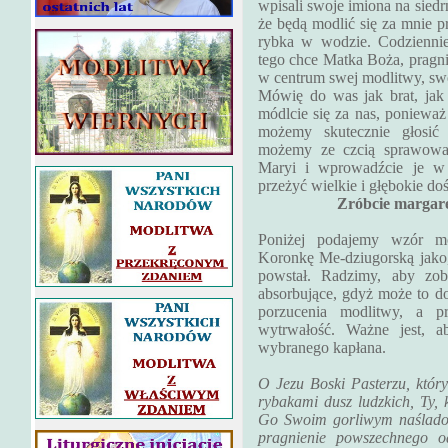
wpisali swoje imiona na siedr
że będą modlić się za mnie pr
rybka w wodzie. Codziennie
tego chce Matka Boża, pragni
w centrum swej modlitwy, swo
Mówię do was jak brat, jak
módlcie się za nas, ponieważ
możemy skutecznie głosi
możemy ze czcią sprawować 
Maryi i wprowadźcie je w
przeżyć wielkie i głębokie do
Zróbcie margare
Poniżej podajemy wzór m
Koronkę Me-dziugorską jako,
powstał. Radzimy, aby zob
absorbujące, gdyż może to d
porzucenia modlitwy, a p
wytrwałość. Ważne jest, a
wybranego kapłana.
O Jezu Boski Pasterzu, któr
rybakami dusz ludzkich, Ty, k
Go Swoim gorliwym naśladow
pragnienie powszechnego od