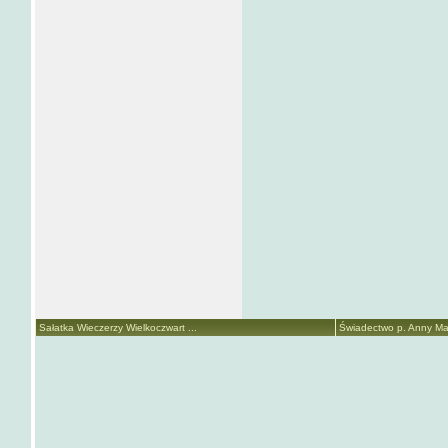
Sałatka Wieczerzy Wielkoczwart ...
Świadectwo p. Anny Mari