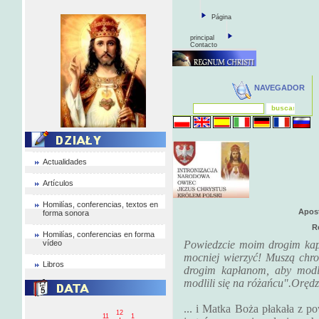
Página
principal
Contacto
NAVEGADOR
Actualidades
Artículos
Homilías, conferencias, textos en
Apost
forma sonora
R
Homilías, conferencias en forma
vídeo
Powiedzcie moim drogim ka
mocniej wierzyć! Muszą chr
Libros
drogim kapłanom, aby modli
modlili się na różańcu".Oręd
... i Matka Boża płakała z p
12
11
1