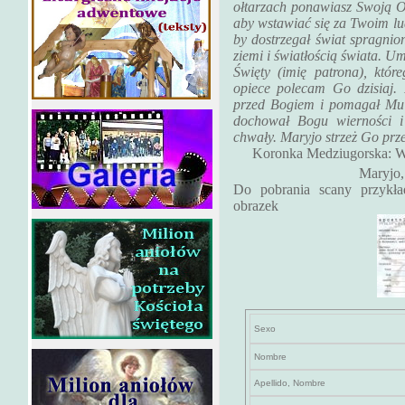
ołtarzach ponawiasz Swoją Ofi
aby wstawiać się za Twoim l
by dostrzegał świat spragnion
ziemi i światłością świata. 
Święty (imię patrona), które
opiece polecam Go dzisiaj.
przed Bogiem i pomagał Mu 
dochował Bogu wierności i
chwały. Maryjo strzeż Go prz
Koronka Medziugorska: Wi
Maryjo,
Do pobrania scany przykład
obrazek
Sexo
Nombre
Apellido, Nombre