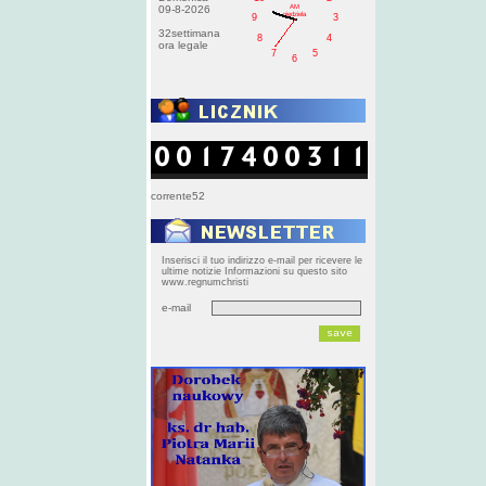
AM
09-8-2026
niedziela
9
3
32settimana
8
4
ora legale
7
5
6
corrente52
Inserisci il tuo indirizzo e-mail per ricevere le
ultime notizie Informazioni su questo sito
www.regnumchristi
e-mail