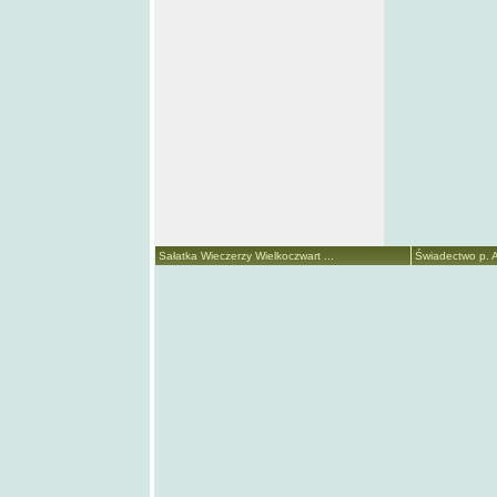
Sałatka Wieczerzy Wielkoczwart ...
Świadectwo p. A