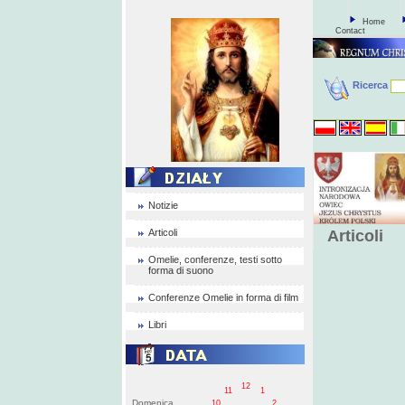
Home
Contact
Ricerca
Notizie
Articoli
Articoli
Omelie, conferenze, testi sotto
forma di suono
Conferenze Omelie in forma di film
Libri
12
11
1
Domenica
10
2