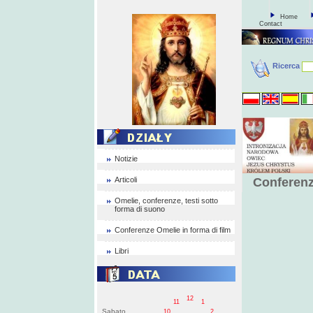
Home
Contact
Ricerca
Notizie
Articoli
Conferenz
Omelie, conferenze, testi sotto
forma di suono
Conferenze Omelie in forma di film
Libri
12
11
1
Sabato
10
2