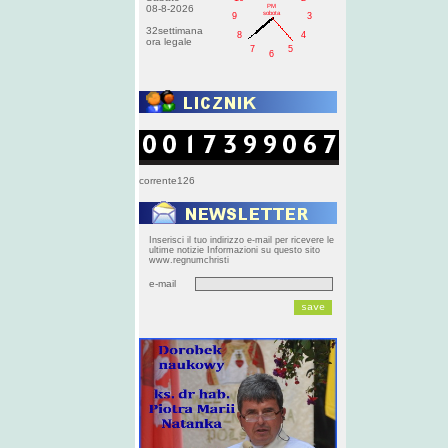
PM
08-8-2026
sobota
9
3
32settimana
8
4
ora legale
7
5
6
corrente126
Inserisci il tuo indirizzo e-mail per ricevere le
ultime notizie Informazioni su questo sito
www.regnumchristi
e-mail