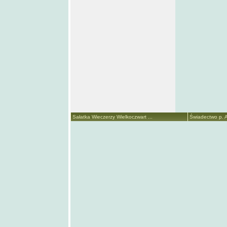
Sałatka Wieczerzy Wielkoczwart ...
Świadectwo p. A