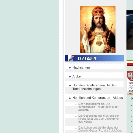
Nachrichten
Artikel
Homilien, Konferenzen, Texte -
Tonaufzeichnungen
Homilien und Konferenzen - Videos
Der König kommt an. Die
•
Inthronisation - heute oder in der
Zukunft?
•
Die Geschichte der Welt und der
•
Kirche leitet uns zum Ankommen
•
des Königs
•
Das Leben und die Berufung der
Dienerin Gottes Rozalia Celakówna
•