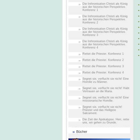
Die Inthronisation Christi als König
•
aus der historischen Perspektive.
Konferenz 1
•
•
Die Inthronisation Christi als König
aus der historischen Perspektive.
•
Konferenz 2
•
Die Inthronisation Christi als König
aus der historischen Perspektive.
•
Konferenz 3
•
Die Inthronisation Christi als König
•
aus der historischen Perspektive.
Konferenz 4
•
Rettet die Priester. Konferenz 1
•
Rettet die Priester. Konferenz 2
Rettet die Priester. Konferenz 3
Rettet die Priester. Konferenz 4
Segnet sie, verflucht sie nicht! Eine
Homilie zu Männer.
Segnet sie, verflucht sie nicht! Habt
Vertrauen an die Maria.
Segnet sie, verflucht sie nicht! Eine
missionarische Homilie.
Segnet sie, verflucht sie nicht!
Priester und das Heiligste
Sakrament.
Die Zeit der Apokalypse. Herr, rette
uns, wir gehen zu Grunde.
Bücher