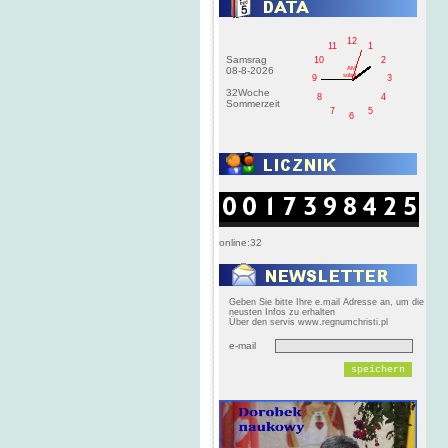
12
11
1
Samsrag
10
2
AM
08-8-2026
sobota
9
3
32Woche
8
4
Sommerzeit
7
5
6
online:32
Geben Sie bitte Ihre e.mail Adresse an, um die
neusten Infos zu erhalten
Über den servis www.regnumchristi.pl
e-mail