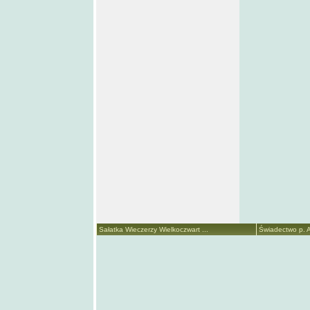
Sałatka Wieczerzy Wielkoczwart ...
Świadectwo p. A