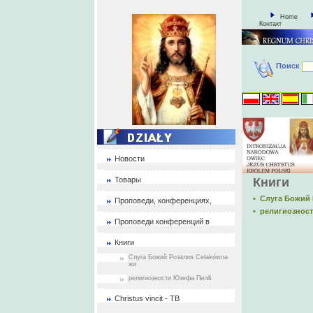
Home
Контакт
Поиск
Новости
Товары
Книги
• Слуга Божий
Проповеди, конференциях,
• религиознос
Проповеди конференций в
Книги
Слуга Божий Розалия Celakówna
жи
религиозности Юзефа Пил&
Christus vincit - ТВ