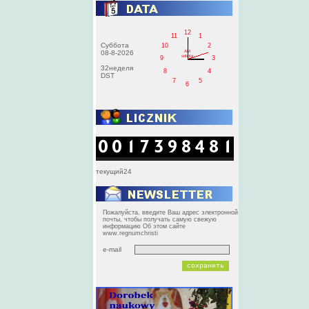
12
11
1
Суббота
10
2
AM
08-8-2026
sobota
9
3
32неделя
8
4
DST
7
5
6
текущий24
Пожалуйста, введите Ваш адрес электронной
почты, чтобы получать самую свежую
информацию Об этом сайте
www.regnumchristi
e-mail