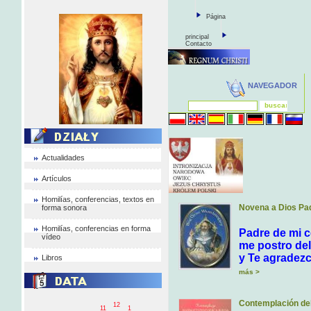
Página
principal
Contacto
NAVEGADOR
Actualidades
Artículos
Homilías, conferencias, textos en
Novena a Dios Pa
forma sonora
Homilías, conferencias en forma
Padre de mi c
vídeo
me postro del
y Te agradezc
Libros
más >
Contemplación de
12
11
1