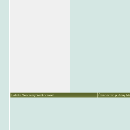
Sałatka Wieczerzy Wielkoczwart ...
Świadectwo p. Anny Mari