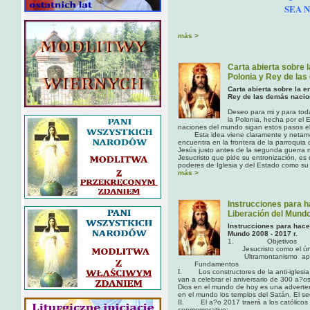
SEA 
más >
Carta abierta sobre 
Polonia y Rey de la
Carta abierta sobre la 
Rey de las demás nacio
Deseo para mi y para tod
la Polonia, hecha por el
naciones del mundo sigan estos pasos el
Esta idea viene claramente y netamen
encuentra en la frontera de la parroquia
Jesús justo antes de la segunda guerra 
Jesucristo que pide su entronización, es
poderes de Iglesia y del Estado como 
más >
Instrucciones para 
Liberación del Mund
Instrucciones para hace
Mundo 2008 - 2017 r.
1. Objetivos
Jesucristo como el úni
Ultramontanismo apoy
Fundamentos
I.
Los constructores de la anti-iglesi
van a celebrar el aniversario de 300 a?os 
Dios en el mundo de hoy es una advertenci
en el mundo los templos del Satán. El se
II.
El a?o 2017 traerá a los católicos
conmemorativo: