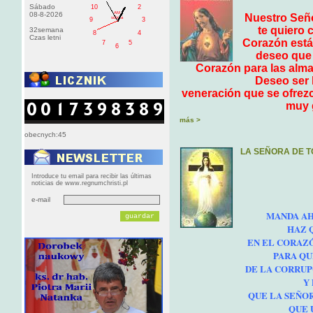
Sábado
10
2
AM
08-8-2026
Nuestro Seño
sobota
9
3
te quiero 
32semana
8
4
Czas letni
Corazón está 
7
5
6
deseo que 
Corazón para las almas
Deseo ser 
veneración que se ofrezc
muy g
más >
obecnych:45
LA SEÑORA DE 
Introduce tu email para recibir las últimas
noticias de www.regnumchristi.pl
e-mail
MANDA AH
HAZ 
EN EL CORAZÓ
PARA QU
DE LA CORRUP
Y
QUE LA SEÑOR
QUE 