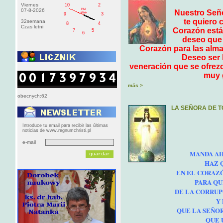
Viernes
10
2
PM
07-8-2026
Nuestro Seño
pištek
9
3
te quiero 
32semana
8
4
Czas letni
Corazón está 
7
5
6
deseo que 
Corazón para las almas
Deseo ser 
veneración que se ofrezc
muy g
más >
obecnych:62
LA SEÑORA DE 
Introduce tu email para recibir las últimas
noticias de www.regnumchristi.pl
e-mail
MANDA AH
HAZ 
EN EL CORAZÓ
PARA QU
DE LA CORRUP
Y
QUE LA SEÑOR
QUE 