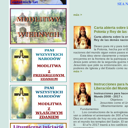
SEA 
más >
Carta abierta sobre 
Polonia y Rey de la
Carta abierta sobre la 
Rey de las demás nacio
Deseo para mi y para tod
la Polonia, hecha por el
naciones del mundo sigan estos pasos el
Esta idea viene claramente y netamen
encuentra en la frontera de la parroquia
Jesús justo antes de la segunda guerra 
Jesucristo que pide su entronización, es
poderes de Iglesia y del Estado como 
más >
Instrucciones para 
Liberación del Mund
Instrucciones para hace
Mundo 2008 - 2017 r.
1. Objetivos
Jesucristo como el úni
Ultramontanismo apoy
Fundamentos
I.
Los constructores de la anti-iglesi
van a celebrar el aniversario de 300 a?os 
Dios en el mundo de hoy es una advertenci
en el mundo los templos del Satán. El se
II.
El a?o 2017 traerá a los católicos
conmemorativo: