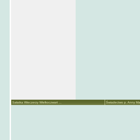
Sałatka Wieczerzy Wielkoczwart ...
Świadectwo p. Anny Mari