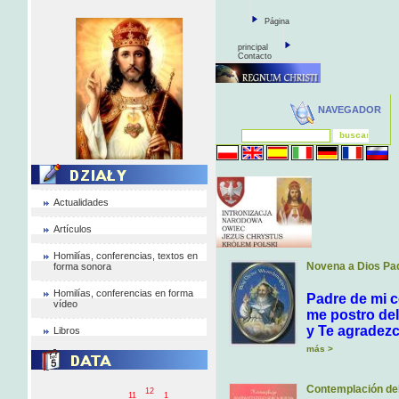
Página
principal
Contacto
NAVEGADOR
Actualidades
Artículos
Homilías, conferencias, textos en
Novena a Dios Pa
forma sonora
Homilías, conferencias en forma
Padre de mi c
vídeo
me postro del
y Te agradezc
Libros
más >
Contemplación de
12
11
1