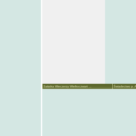
Sałatka Wieczerzy Wielkoczwart ...
Świadectwo p. A