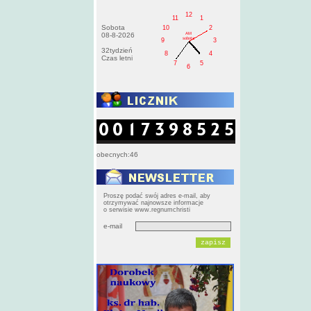
12
11
1
Sobota
10
2
AM
08-8-2026
sobota
9
3
32tydzień
8
4
Czas letni
7
5
6
obecnych:46
Proszę podać swój adres e-mail, aby
otrzymywać najnowsze informacje
o serwisie www.regnumchristi
e-mail