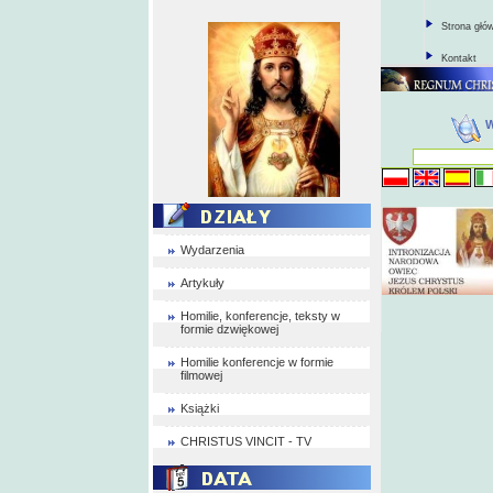
Strona głó
Kontakt
Wydarzenia
Artykuły
Homilie, konferencje, teksty w
formie dzwiękowej
Homilie konferencje w formie
filmowej
Książki
CHRISTUS VINCIT - TV