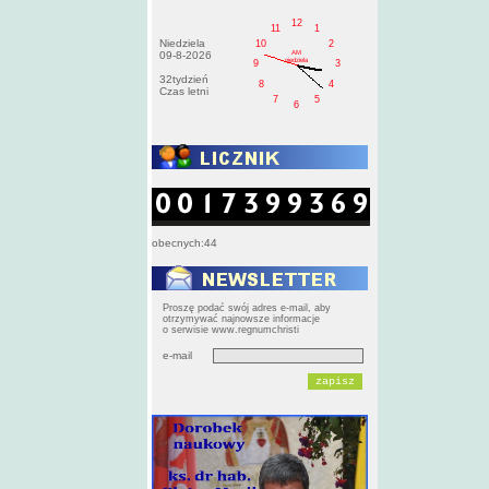
12
11
1
Niedziela
10
2
AM
09-8-2026
niedziela
9
3
32tydzień
8
4
Czas letni
7
5
6
obecnych:44
Proszę podać swój adres e-mail, aby
otrzymywać najnowsze informacje
o serwisie www.regnumchristi
e-mail