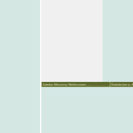
Sałatka Wieczerzy Wielkoczwart ...
Świadectwo p. A