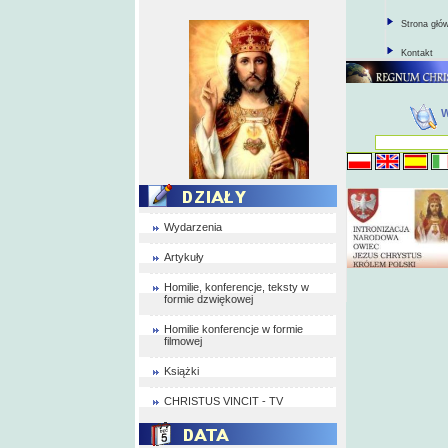
Strona głó
Kontakt
Wydarzenia
Artykuły
Homilie, konferencje, teksty w
formie dzwiękowej
Homilie konferencje w formie
filmowej
Książki
CHRISTUS VINCIT - TV