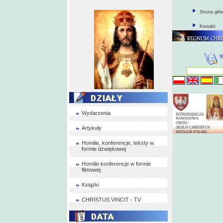
Strona głó
Kontakt
Wydarzenia
Artykuły
Homilie, konferencje, teksty w
formie dzwiękowej
Homilie konferencje w formie
filmowej
Książki
CHRISTUS VINCIT - TV