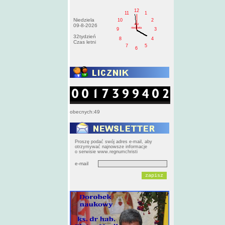
12
11
1
Niedziela
10
2
AM
09-8-2026
niedziela
9
3
32tydzień
8
4
Czas letni
7
5
6
obecnych:49
Proszę podać swój adres e-mail, aby
otrzymywać najnowsze informacje
o serwisie www.regnumchristi
e-mail