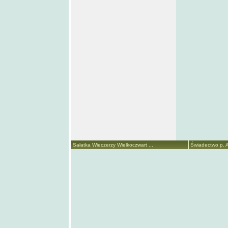
Sałatka Wieczerzy Wielkoczwart ...
Świadectwo p. A