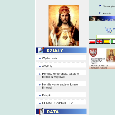
Strona głó
Kontakt
Wydarzenia
Artykuły
Homilie, konferencje, teksty w
formie dzwiękowej
Homilie konferencje w formie
filmowej
Książki
CHRISTUS VINCIT - TV