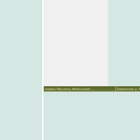
Sałatka Wieczerzy Wielkoczwart ...
Świadectwo p. A