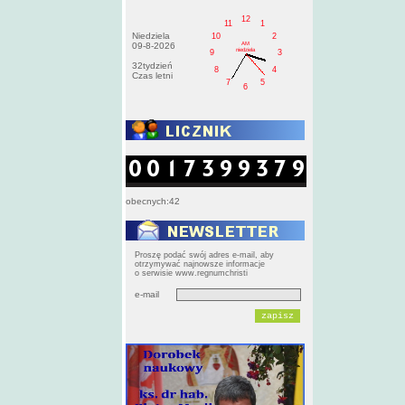
12
11
1
Niedziela
10
2
AM
09-8-2026
niedziela
9
3
32tydzień
8
4
Czas letni
7
5
6
obecnych:42
Proszę podać swój adres e-mail, aby
otrzymywać najnowsze informacje
o serwisie www.regnumchristi
e-mail