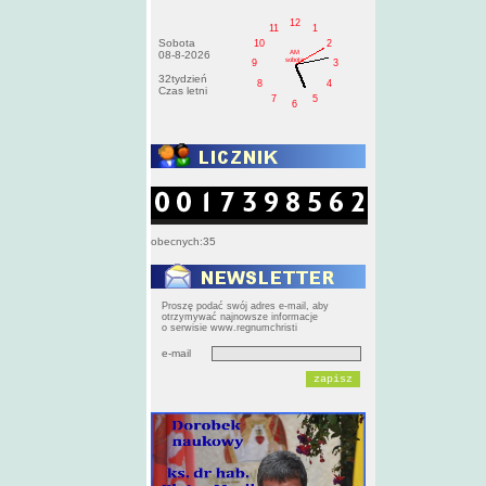
12
11
1
Sobota
10
2
AM
08-8-2026
sobota
9
3
32tydzień
8
4
Czas letni
7
5
6
obecnych:35
Proszę podać swój adres e-mail, aby
otrzymywać najnowsze informacje
o serwisie www.regnumchristi
e-mail