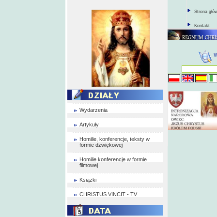
Strona głó
Kontakt
Wydarzenia
Artykuły
Homilie, konferencje, teksty w
formie dzwiękowej
Homilie konferencje w formie
filmowej
Książki
CHRISTUS VINCIT - TV