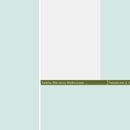
Sałatka Wieczerzy Wielkoczwart ...
Świadectwo p. A