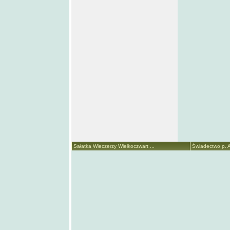
Sałatka Wieczerzy Wielkoczwart ...
Świadectwo p. A