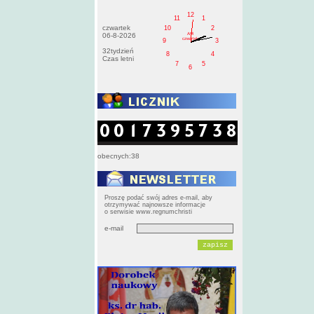
12
11
1
czwartek
10
2
AM
06-8-2026
czwartek
9
3
32tydzień
8
4
Czas letni
7
5
6
obecnych:38
Proszę podać swój adres e-mail, aby
otrzymywać najnowsze informacje
o serwisie www.regnumchristi
e-mail