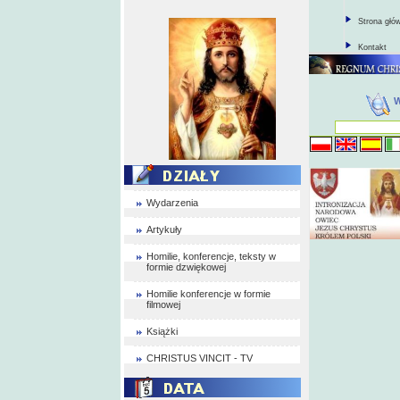
Strona głó
Kontakt
Wydarzenia
Artykuły
Homilie, konferencje, teksty w
formie dzwiękowej
Homilie konferencje w formie
filmowej
Książki
CHRISTUS VINCIT - TV