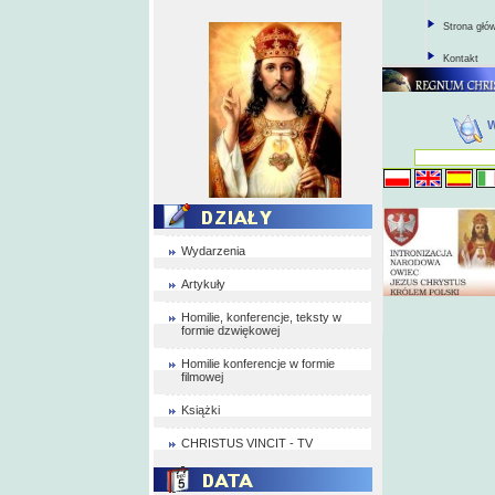
Strona głó
Kontakt
Wydarzenia
Artykuły
Homilie, konferencje, teksty w
formie dzwiękowej
Homilie konferencje w formie
filmowej
Książki
CHRISTUS VINCIT - TV