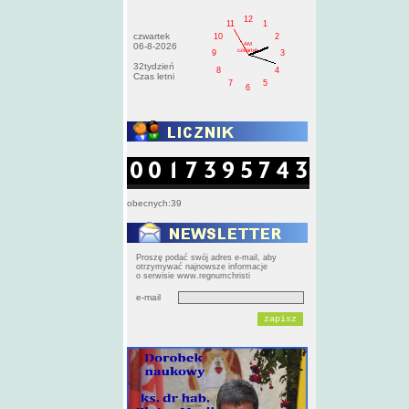
12
11
1
czwartek
10
2
AM
06-8-2026
czwartek
9
3
32tydzień
8
4
Czas letni
7
5
6
obecnych:39
Proszę podać swój adres e-mail, aby
otrzymywać najnowsze informacje
o serwisie www.regnumchristi
e-mail